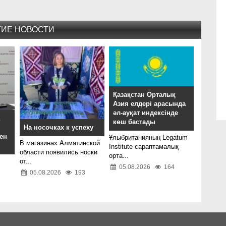
ГИЕ НОВОСТИ
Қазақстан Орталық
Азия елдері арасында
әл-ауқат индексінде
а
көш бастады
На носочках к успеху
ен
Ұлыбританияның Legatum
В магазинах Алматинской
Institute сараптамалық
области появились носки
орта...
от...
05.08.2026
164
05.08.2026
193