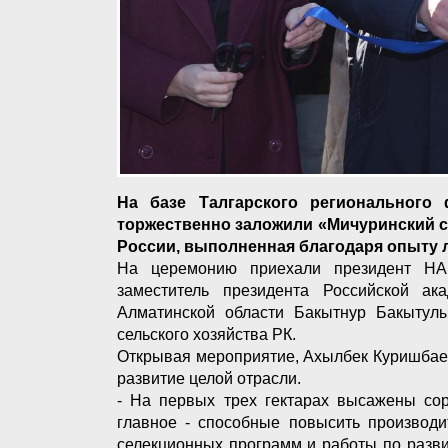
На базе Талгарского регионального
торжественно заложили «Мичуринский са
России, выполненная благодаря опыту 
На церемонию приехали президент НА
заместитель президента Российской ак
Алматинской области Бакытнур Бакытулы
сельского хозяйства РК.
Открывая мероприятие, Ахылбек Куришбаев
развитие целой отрасли.
- На первых трех гектарах высажены сор
главное - способные повысить производи
селекционных программ и работы по разви