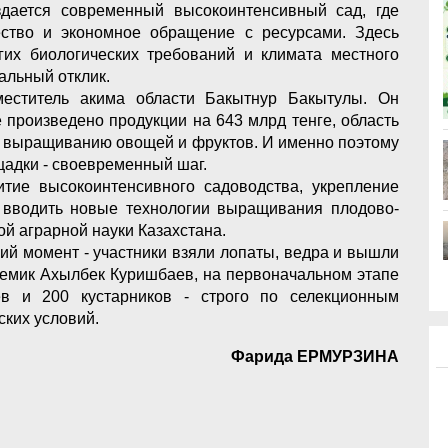
здается современный высокоинтенсивный сад, где
чество и экономное обращение с ресурсами. Здесь
гих биологических требований и климата местного
альный отклик.
меститель акима области Бакытнур Бакытулы. Он
е произведено продукции на 643 млрд тенге, область
по выращиванию овощей и фруктов. И именно поэтому
щадки - своевременный шаг.
тие высокоинтенсивного садоводства, укрепление
т вводить новые технологии выращивания плодово-
ой аграрной науки Казахстана.
ий момент - участники взяли лопаты, ведра и вышли
демик Ахылбек Куришбаев, на первоначальном этапе
в и 200 кустарников - строго по селекционным
ских условий.
Фарида ЕРМУРЗИНА