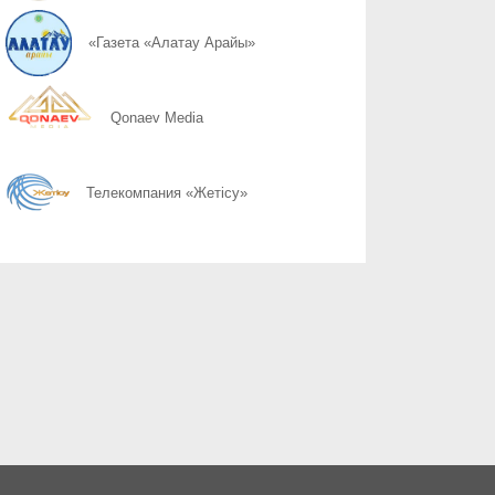
07.08
Слово ведет к знаниям
«Газета «Алатау Арайы»
07.08
Құрылтай сайлауы: өңірлерде саяси күнтәртібі қалай түзіледі?
Qonaev Media
07.08
Курултай-2026: партии вернулись в регионы после дебатов
Телекомпания «Жетісу»