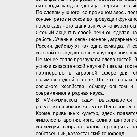
литр воды, каждая единица энергии, каждый 
По словам ученого, со временем здесь поя
концентратов и соков до продукции функци
новом саду - это шаг к выпуску конкурентос
Особый акцент в своей речи он сделал на
работы. Ученые, селекционеры, аграрные хо
России, действуют как одна команда. И с
которой последуют новые двусторонние ин
Не менее тепло прозвучали слова гостей.
успехи казахстанской научной школы, госте
партнерство в аграрной сфере для о
взаимовыгодной основе. По его словам, 
сельского хозяйства, обмену опытом и
современная аграрная наука.
В «Мичуринском саду» высаживается 
разместятся яблоня «памяти Нестерова», г
Кроме привычных культур, здесь появятс
жимолость, арония, ирга, калина, шиповни
коллекция собрана, чтобы проверять но
собственный, казахстанский генофонд.