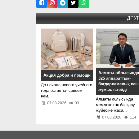
ДРУ
Алматы облысынд
Акция добра и помощи
325 аппараттық-
бағдарламалық кеш
До начала нового учебного
жұмыс істейді
года остается совсем
нем...
Алматы облысында
07.08.2026
93
мемлекеттік басқару
жүйесіне жаса...
07.08.2026
114