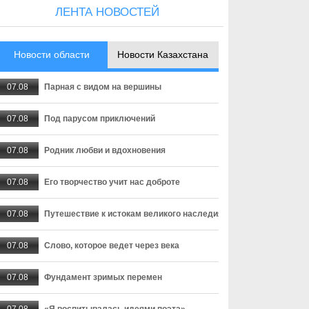
ЛЕНТА НОВОСТЕЙ
Новости области
Новости Казахстана
07.08
Парная с видом на вершины
07.08
Под парусом приключений
07.08
Родник любви и вдохновения
07.08
Его творчество учит нас доброте
07.08
Путешествие к истокам великого наследия
07.08
Слово, которое ведет через века
07.08
Фундамент зримых перемен
07.08
«Я воспитывалась идеями поэта»