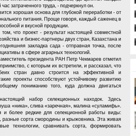
час затраченного труда, - подчеркнул он.
вится хорошая основа для глубокой переработки - от
онального питания. Проще говоря, каждый саженец в
пособной и вкусной продукции.
 том, что проект - результат настоящей совместной
зяйства и бизнес-партнеры двух стран, Казахстана и
егодняшняя закладка сада - отправная точка, после
ициативы в сфере аграрных технологий.
 Заместитель президента РАН Петр Чекмарев отметил
приимство, с которым их встретили, и рассказал, что
беих стран давно строится на эффективной и
такие проекты способствуют устойчивому развитию
 общему пониманию того, куда должна двигаться
настоящий набор селекционных находок. Здесь
руша «ника», слива «заречная», малина «суламифь».
я и более редкие для селекционной работы виды:
к, разные сорта смородины и крыжовника. Эта живая
вые технологии, сравнивать сорта, формировать