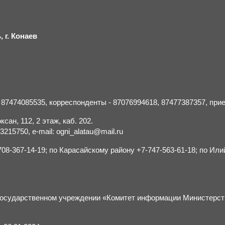
 г.
К
онаев
- 87474085535, корреспонденты - 87076994618, 87477387357, пр
сан, 112, 2 этаж, каб. 202.
15750, e-mail: ogni_alatau@mail.ru
8-367-14-19; по Карасайскому району +7-747-563-61-18; по Или
м государственном учреждении «Комитет информации Министерс