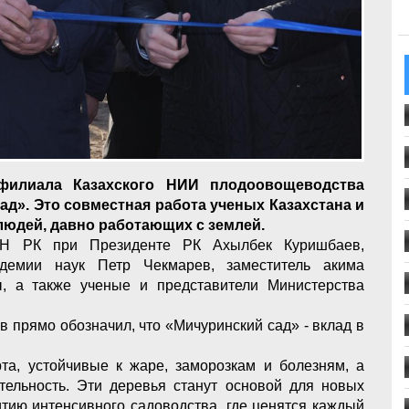
 филиала Казахского НИИ плодоовощеводства
д». Это совместная работа ученых Казахстана и
людей, давно работающих с землей.
Н РК при Президенте РК Ахылбек Куришбаев,
адемии наук Петр Чекмарев, заместитель акима
, а также ученые и представители Министерства
 прямо обозначил, что «Мичуринский сад» - вклад в
та, устойчивые к жаре, заморозкам и болезням, а
тельность. Эти деревья станут основой для новых
тию интенсивного садоводства, где ценятся каждый