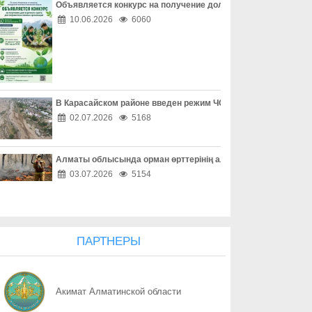
Объявляется конкурс на получение долгосрочного гранта д
07.08
Защита детей требует совместных действий
10.06.2026
6060
07.08
Свыше 1900 ИИ-фильмов из более чем 90 стран поступило на Ast
07.08
У граждан высокие ожидания от выборов в Курултай – опрос о
В Карасайском районе введен режим ЧС местного масштаба
07.08
ОТБАСЫ – ОТАН ҚОРҒАУШЫНЫҢ БЕРІК ТІРЕГІ
02.07.2026
5168
07.08
Еліміздің ертеңі – әрбір азаматтың таңдауында
Алматы облысында орман өрттерінің алдын алу жұмыстары
07.08
Более 100 объектов планируется построить в Алматинской обл
03.07.2026
5154
07.08
Юбилейная выставка клуба открыла свои двери
07.08
Безопасный атом начинается с науки: какую роль играют иссл
ПАРТНЕРЫ
07.08
Вот оно – счастье
Акимат Алматинской области
07.08
КАК ЛЕГКО НАЙТИ СВОЙ УЧАСТОК ДЛЯ ГОЛОСОВАНИЯ? ЗАП