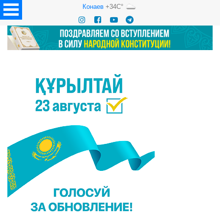
Конаев
+34C°