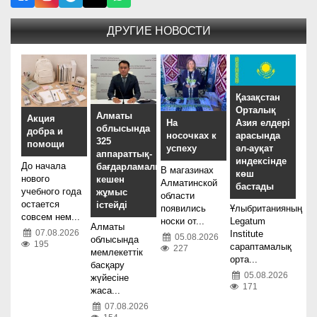
ДРУГИЕ НОВОСТИ
Қазақстан
Орталық
Алматы
Акция
На
Азия елдері
облысында
добра и
носочках к
арасында
325
помощи
успеху
әл-ауқат
аппараттық-
индексінде
До начала
бағдарламалық
В магазинах
көш
нового
кешен
Алматинской
бастады
учебного года
жұмыс
области
остается
істейді
появились
Ұлыбританияның
совсем нем...
носки от...
Legatum
Алматы
07.08.2026
Institute
05.08.2026
облысында
195
сараптамалық
227
мемлекеттік
орта...
басқару
05.08.2026
жүйесіне
171
жаса...
07.08.2026