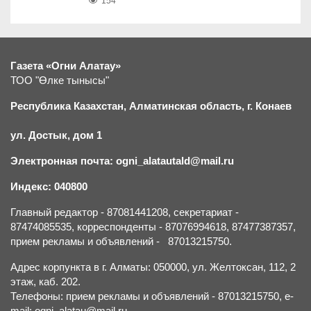
154
Газета «Огни Алатау»
ТОО "Өлке тынысы"
Республика Казахстан, Алматинская область, г.
К
онаев
ул. Достык, дом 1
Электронная почта: ogni_alatautald@mail.ru
Индекс: 040800
Главный редактор - 87081441208, секретариат -
87474085535, корреспонденты - 87076994618, 87477387357,
прием рекламы и объявлений - 87013215750.
Адрес корпункта в г. Алматы: 050000, ул. Желтоксан, 112, 2
этаж, каб. 202.
Телефоны: прием рекламы и объявлений - 87013215750, e-
mail: ogni_alatau@mail.ru