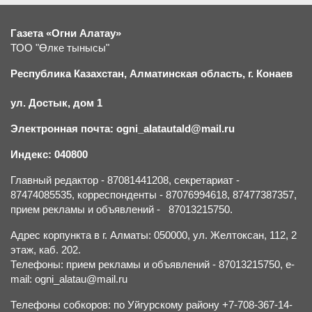
Газета «Огни Алатау»
ТОО "Өлке тынысы"
Республика Казахстан, Алматинская область, г.
К
онаев
ул. Достык, дом 1
Электронная почта: ogni_alatautald@mail.ru
Индекс: 040800
Главный редактор - 87081441208, секретариат -
87474085535, корреспонденты - 87076994618, 87477387357,
прием рекламы и объявлений - 87013215750.
Адрес корпункта в г. Алматы: 050000, ул. Желтоксан, 112, 2
этаж, каб. 202.
Телефоны: прием рекламы и объявлений - 87013215750, e-
mail: ogni_alatau@mail.ru
Телефоны собкоров: по Уйгурскому району +7-708-367-14-