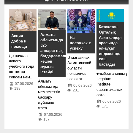
Қазақстан
Орталық
Алматы
Акция
На
Азия елдері
облысында
добра и
носочках к
арасында
325
помощи
успеху
әл-ауқат
аппараттық-
индексінде
До начала
бағдарламалық
В магазинах
көш
нового
кешен
Алматинской
бастады
учебного года
жұмыс
области
остается
істейді
появились
Ұлыбританияның
совсем нем...
носки от...
Legatum
Алматы
07.08.2026
Institute
05.08.2026
облысында
198
сараптамалық
231
мемлекеттік
орта...
басқару
05.08.2026
жүйесіне
171
жаса...
07.08.2026
157