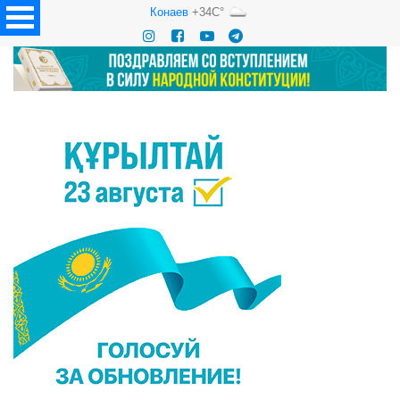
Конаев
+34C°