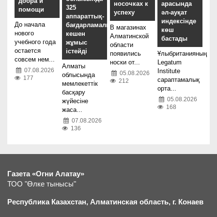
добра и
носочках к
арасында
325
помощи
успеху
әл-ауқат
аппараттық-
индексінде
До начала
бағдарламалық
В магазинах
көш
нового
кешен
Алматинской
бастады
учебного года
жұмыс
области
остается
істейді
появились
Ұлыбританияның
совсем нем...
носки от...
Legatum
Алматы
07.08.2026
Institute
05.08.2026
облысында
177
сараптамалық
212
мемлекеттік
орта...
басқару
05.08.2026
жүйесіне
168
жаса...
07.08.2026
136
Газета «Огни Алатау»
ТОО "Өлке тынысы"
Республика Казахстан, Алматинская область, г.
К
онаев