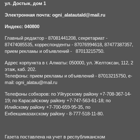
ул. Достык, дом 1
Электронная почта: ogni_alatautald@mail.ru
Индекс: 040800
Главный редактор - 87081441208, секретариат -
87474085535, корреспонденты - 87076994618, 87477387357,
прием рекламы и объявлений - 87013215750.
Адрес корпункта в г. Алматы: 050000, ул. Желтоксан, 112, 2
этаж, каб. 202.
Телефоны: прием рекламы и объявлений - 87013215750, e-
mail: ogni_alatau@mail.ru
Телефоны собкоров: по Уйгурскому району +7-708-367-14-
19; по Карасайскому району +7-747-563-61-18; по
Илийскому району +7-700-659-95-35, по
Енбекшиказахскому району - 8-777-518-11-80.
Газета поставлена на учет в республиканском