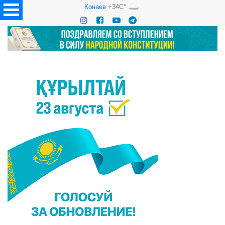
Конаев
+34C°