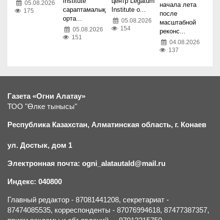
Institute
центр Legatum
05.08.2026
начала лета
сараптамалық
Institute о...
175
после
орта...
05.08.2026
масштабной
154
05.08.2026
реконс...
151
04.08.2026
137
Газета «Огни Алатау»
ТОО "Өлке тынысы"
Республика Казахстан, Алматинская область, г.
К
онаев
ул. Достык, дом 1
Электронная почта: ogni_alatautald@mail.ru
Индекс: 040800
Главный редактор - 87081441208, секретариат -
87474085535, корреспонденты - 87076994618, 87477387357,