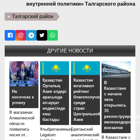
внутренней политики» Талгарского района
Талгарский район
ДРУГИЕ НОВОСТИ
Қазақстан
Казахстан
В
Орталық
возглавил
Казахстане
На
Азия елдері
рейтинг
с начала
носочках к
арасында
благополучия
лета
успеху
әл-ауқат
среди
открылись
индексінде
стран
70
В магазинах
көш
Центральной
реконструирова
Алматинской
бастады
Азии
железнодорожны
области
вокзалов
появились
Ұлыбританияның
Британский
носки от...
Legatum
аналитический
В Казахстане с