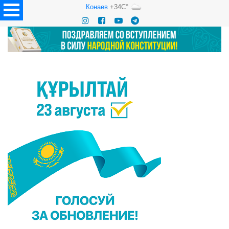
Конаев
+34C°