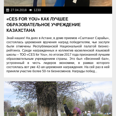
27.04.2018
1230
Разное
«CES FOR YOU» КАК ЛУЧШЕЕ
ОБРАЗОВАТЕЛЬНОЕ УЧРЕЖДЕНИЕ
КАЗАХСТАНА
Знай наших! На днях в Астане, в доме приемов «Салтанат Сарайы»,
состоялась церемония вручения наград победителям, чьи заслуги
были отмечены Республиканской Национальной палатой бизнес-
рейтинга. Среди награжденных и коллектив каскеленской языковой
школы – ТОО «CES for You», по итогам 2017 года признанной лучшим
образовательным учреждением страны. Это был «Весенний бал»,
устроенный в честь лидеров экономики, в рамках которого
состоялась вот уже 42-ая церемония награждения. На сей раз в ней
приняли участие более 50-ти бизнесменов. Награды побед...