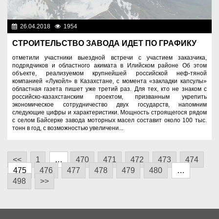
26.04.2018
1954
Разное
СТРОИТЕЛЬСТВО ЗАВОДА ИДЕТ ПО ГРАФИКУ
отметили участники выездной встречи с участием заказчика,
подрядчиков и областного акимата в Илийском районе Об этом
объекте, реализуемом крупнейшей российской неф-тяной
компанией «Лукойл» в Казахстане, с момента «закладки капсулы»
областная газета пишет уже третий раз. Для тех, кто не знаком с
российско-казахстанским проектом, призванным укрепить
экономическое сотрудничество двух государств, напомним
следующие цифры и характеристики. Мощность строящегося рядом
с селом Байсерке завода моторных масел составит около 100 тыс.
тонн в год, с возможностью увеличени...
<<
1
…
470
471
472
473
474
475
476
477
478
479
480
…
498
>>