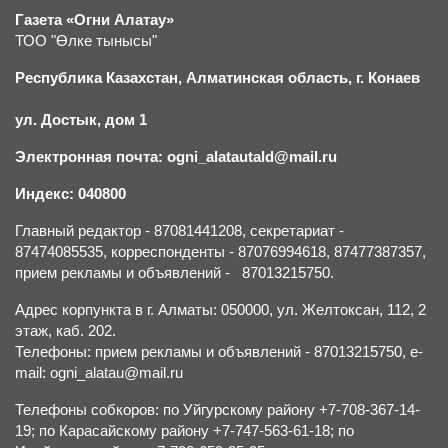
Газета «Огни Алатау»
ТОО "Өлке тынысы"
Республика Казахстан, Алматинская область, г.
К
онаев
ул. Достык, дом 1
Электронная почта: ogni_alatautald@mail.ru
Индекс: 040800
Главный редактор - 87081441208, секретариат -
87474085535, корреспонденты - 87076994618, 87477387357,
прием рекламы и объявлений - 87013215750.
Адрес корпункта в г. Алматы: 050000, ул. Желтоксан, 112, 2
этаж, каб. 202.
Телефоны: прием рекламы и объявлений - 87013215750, e-
mail: ogni_alatau@mail.ru
Телефоны собкоров: по Уйгурскому району +7-708-367-14-
19; по Карасайскому району +7-747-563-61-18; по