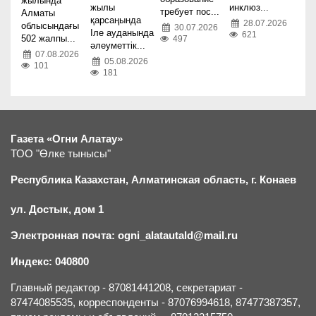
жылында
жылы
инклюз...
требует пос...
Алматы
қарсаңында
28.07.2026
облысындағы
30.07.2026
Іле ауданында
621
502 жалпы...
497
әлеуметтік...
07.08.2026
05.08.2026
101
181
Газета «Огни Алатау»
ТОО "Өлке тынысы"
Республика Казахстан, Алматинская область, г.
К
онаев
ул. Достык, дом 1
Электронная почта: ogni_alatautald@mail.ru
Индекс: 040800
Главный редактор - 87081441208, секретариат -
87474085535, корреспонденты - 87076994618, 87477387357,