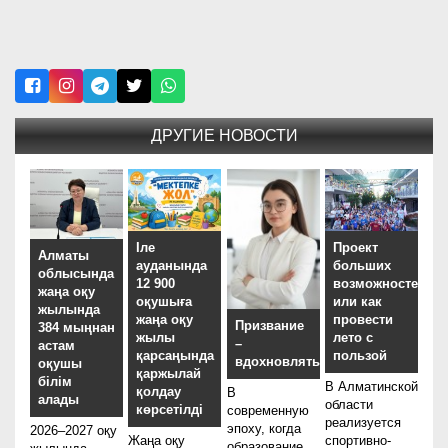
ДРУГИЕ НОВОСТИ
Іле
Проект
Алматы
ауданында
больших
облысында
12 900
возможностей,
жаңа оқу
оқушыға
или как
жылында
жаңа оқу
провести
Призвание
384 мыңнан
жылы
лето с
–
астам
қарсаңында
пользой
вдохновлять
оқушы
қаржылай
білім
В Алматинской
қолдау
В
алады
области
көрсетілді
современную
реализуется
эпоху, когда
2026–2027 оқу
Жаңа оқу
спортивно-
образование