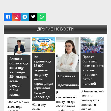
ДРУГИЕ НОВОСТИ
Іле
Проект
Алматы
ауданында
больших
облысында
12 900
возможностей,
жаңа оқу
оқушыға
или как
жылында
жаңа оқу
провести
Призвание
384 мыңнан
жылы
лето с
–
астам
қарсаңында
пользой
вдохновлять
оқушы
қаржылай
білім
В Алматинской
қолдау
В
алады
области
көрсетілді
современную
реализуется
эпоху, когда
2026–2027 оқу
Жаңа оқу
спортивно-
образование
жылында
жылы
инклюз...
требует пос...