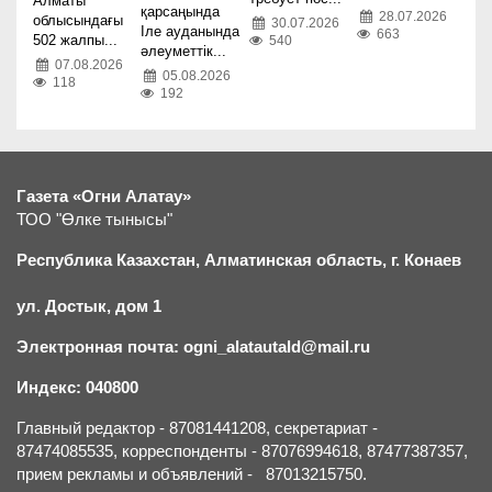
Алматы
қарсаңында
28.07.2026
облысындағы
30.07.2026
Іле ауданында
663
502 жалпы...
540
әлеуметтік...
07.08.2026
05.08.2026
118
192
Газета «Огни Алатау»
ТОО "Өлке тынысы"
Республика Казахстан, Алматинская область, г.
К
онаев
ул. Достык, дом 1
Электронная почта: ogni_alatautald@mail.ru
Индекс: 040800
Главный редактор - 87081441208, секретариат -
87474085535, корреспонденты - 87076994618, 87477387357,
прием рекламы и объявлений - 87013215750.