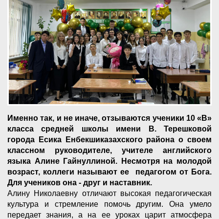
Именно так, и не иначе, отзываются ученики 10 «В»
класса средней школы имени В. Терешковой
города Есика Енбекшиказахского района о своем
классном руководителе, учителе английского
языка Алине Гайнуллиной. Несмотря на молодой
возраст, коллеги называют ее педагогом от Бога.
Для учеников она - друг и наставник.
Алину Николаевну отличают высокая педагогическая
культура и стремление помочь другим. Она умело
передает знания, а на ее уроках царит атмосфера