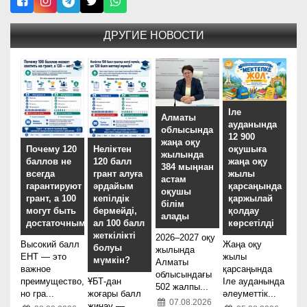
ДРУГИЕ НОВОСТИ
Іле
Алматы
ауданында
облысында
12 900
жаңа оқу
оқушыға
Почему 120
Неліктен
жылында
жаңа оқу
баллов не
120 балл
384 мыңнан
жылы
всегда
грант алуға
астам
қарсаңында
гарантируют
әрдайым
оқушы
қаржылай
грант, а 100
кепілдік
білім
қолдау
могут быть
бермейді,
алады
көрсетілді
достаточными?
ал 100 балл
жеткілікті
2026–2027 оқу
Жаңа оқу
Высокий балл
болуы
жылында
жылы
ЕНТ — это
мүмкін?
Алматы
қарсаңында
важное
облысындағы
Іле ауданында
преимущество,
ҰБТ-дан
502 жалпы...
әлеуметтік...
но гра...
жоғары балл
07.08.2026
жинау —