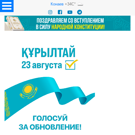
Конаев
+34C°