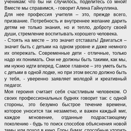
ученикам: что бы ни случилось, поделитесь со мной!
Вместе мы справимся, - говорит Алина Гайнуллина.
Для нее профессия учителя – это, прежде всего,
призвание. Потребность и внутреннее желание дарить
детям не только знания, но и тепло, доброту своей
души, стремление воспитывать хорошего человека.
- Стоять на месте – это значит отставать! Двигаться –
значит быть с детьми на одном уровне и даже немного
их опережать. Современные дети - отличные, только
надо их понимать. Они не должны быть такими, как мы,
им нужно идти вперед. Самое главное – это уметь быть
с детьми в одной лодке, но при этом весло должно быть
у тебя, - уверенно заявляет молодой и креативный
педагог.
Моя героиня считает себя счастливым человеком. О
своих профессиональных буднях говорит так: с одной
стороны, это безумно быстрое течение времени,
которое уносится так незаметно, и важен каждый миг,
каждое мгновение, отданные подрастающему
поколению - будь то поиск способов объяснения новой
темы или поход в кино. Горы бумаг, способные утопить