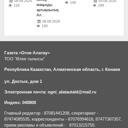
05.08.2026
08.08.2026
148
маңызды
199
126
артықшылық.
Ал...
08.08.2026
100
Газета «Огни Алатау»
ТОО "Өлке тынысы"
Республика Казахстан, Алматинская область, г.
К
онаев
ул. Достык, дом 1
Электронная почта: ogni_alatautald@mail.ru
Индекс: 040800
Главный редактор - 87081441208, секретариат -
87474085535, корреспонденты - 87076994618, 87477387357,
прием рекламы и объявлений - 87013215750.