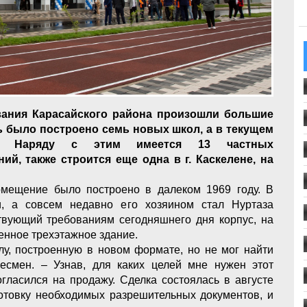
вания Карасайского района произошли большие
ь было построено семь новых школ, а в текущем
х. Наряду с этим имеется 13 частных
й, также строится еще одна в г. Каскелене, на
мещение было построено в далеком 1969 году. В
, а совсем недавно его хозяином стал Нуртаза
ствующий требованиям сегодняшнего дня корпус, на
менное трехэтажное здание.
лу, построенную в новом формате, но не мог найти
есмен. – Узнав, для каких целей мне нужен этот
огласился на продажу. Сделка состоялась в августе
отовку необходимых разрешительных документов, и