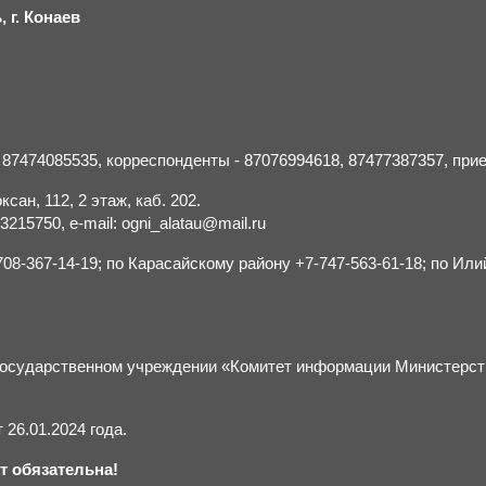
 г.
К
онаев
- 87474085535, корреспонденты - 87076994618, 87477387357, пр
сан, 112, 2 этаж, каб. 202.
15750, e-mail: ogni_alatau@mail.ru
8-367-14-19; по Карасайскому району +7-747-563-61-18; по Или
м государственном учреждении «Комитет информации Министерс
26.01.2024 года.
т обязательна!