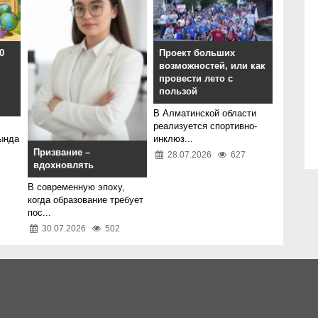
0
Проект больших
возможностей, или как
провести лето с
пользой
В Алматинской области
реализуется спортивно-
ында
инклюз...
Призвание –
28.07.2026
627
вдохновлять
В современную эпоху,
когда образование требует
пос...
30.07.2026
502