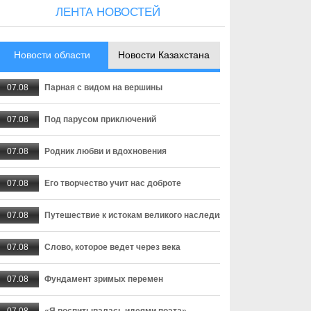
ЛЕНТА НОВОСТЕЙ
Новости области
Новости Казахстана
07.08
Парная с видом на вершины
07.08
Под парусом приключений
07.08
Родник любви и вдохновения
07.08
Его творчество учит нас доброте
07.08
Путешествие к истокам великого наследия
07.08
Слово, которое ведет через века
07.08
Фундамент зримых перемен
07.08
«Я воспитывалась идеями поэта»