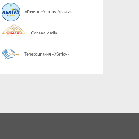
07.08
Слово ведет к знаниям
«Газета «Алатау Арайы»
07.08
Құрылтай сайлауы: өңірлерде саяси күнтәртібі қалай түзіледі?
Qonaev Media
07.08
Курултай-2026: партии вернулись в регионы после дебатов
Телекомпания «Жетісу»