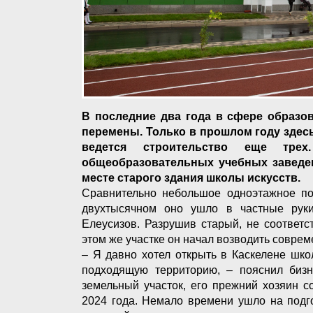
В последние два года в сфере образо
перемены. Только в прошлом году здес
ведется строительство еще тре
общеобразовательных учебных заведени
месте старого здания школы искусств.
Сравнительно небольшое одноэтажное по
двухтысячном оно ушло в частные руки
Елеусизов. Разрушив старый, не соответ
этом же участке он начал возводить совре
– Я давно хотел открыть в Каскелене шко
подходящую территорию, – пояснил бизн
земельный участок, его прежний хозяин с
2024 года. Немало времени ушло на подг