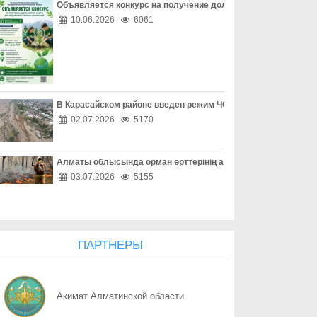
Объявляется конкурс на получение долгосрочного гранта д
07.08
Защита детей требует совместных действий
10.06.2026
6061
07.08
Свыше 1900 ИИ-фильмов из более чем 90 стран поступило на Ast
07.08
У граждан высокие ожидания от выборов в Курултай – опрос о
В Карасайском районе введен режим ЧС местного масштаба
07.08
ОТБАСЫ – ОТАН ҚОРҒАУШЫНЫҢ БЕРІК ТІРЕГІ
02.07.2026
5170
07.08
Еліміздің ертеңі – әрбір азаматтың таңдауында
Алматы облысында орман өрттерінің алдын алу жұмыстары
07.08
Более 100 объектов планируется построить в Алматинской обл
03.07.2026
5155
07.08
Юбилейная выставка клуба открыла свои двери
07.08
Безопасный атом начинается с науки: какую роль играют иссл
ПАРТНЕРЫ
07.08
Вот оно – счастье
Акимат Алматинской области
07.08
КАК ЛЕГКО НАЙТИ СВОЙ УЧАСТОК ДЛЯ ГОЛОСОВАНИЯ? ЗАП