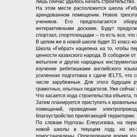
лишь сейчас удалось начать строительство.
На этом месте расположится школа «Ғибр
арендованном помещении. Новое трехэта
учеников. Его предполагается обору
интерактивными досками. Будут предусм
спортзал, спортплощадки – то есть все, чт
В целом же в новой школе будет 31 класс-к
Школа «Ғибрат» нацелена на то, чтобы п
ценности казахского народа. В сободное от
жетыгене и других народных инструмента
изучение ребятишками английского языка
усиленная подготовка к сдаче IELTS, что 
числе зарубежные. Для этого будущее р
грамотных, опытных педагогов. Уже сейчас 
Что касается хода строительства объекта, 
Затем планируется приступить к кровельны
помещений, проведение электропровод
благоустройство прилегающей территории.
По словам Нуртазы Елеусизова, на перв
новой школы в текущем году, но из-
приостановлены. Определенное время ушл