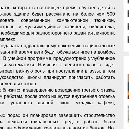
ат», которая в настоящее время обучает детей в
жное здание будет рассчитано на более чем 500
довать современной компьютерной техникой,
отрены и мультимедийные кабинеты, библиотека,
о необходимо для разностороннего развития личности.
омплект.
ередавать подрастающему поколению национальные
 занятий время дети будут обучаться игре на домбре,
х. В учебной программе предусмотрено углубленное
 и математики. Начиная с девятого класса, идет
сыграет важную роль при поступлении в вузы, в том
уководство школы планирует пригласить работать
ведется их отбор.
то близится к завершению возведение третьего этажа.
м работам, после этого начнутся внутренняя отделка
ки, установка дверей, окон, укладка кафеля,
ых порах он планировал завершить строительство
за нехватки финансовых средств работы были
о на оформление кредита в одном из банков. Но,