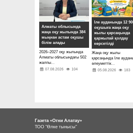
Іле ауданында 12 90
Алматы облысында
оқушыға жаңа оқу
жаңа оқу жылында 384
жылы қарсаңында
мыңнан астам оқушы
қаржылай қолдау
білім алады
көрсетілді
2026–2027 оқу жылында
Жаңа оқу жылы
Алматы облысындағы 502
қарсаңында Іле аудан
жалпы...
әлеуметтік...
07.08.2026
104
05.08.2026
183
Газета «Огни Алатау»
ТОО "Өлке тынысы"