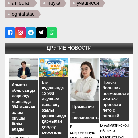
аттестат
наука
учащиеся
ognialatau
ДРУГИЕ НОВОСТИ
Іле
Проект
Алматы
ауданында
больших
облысында
12 900
возможностей,
жаңа оқу
оқушыға
или как
жылында
жаңа оқу
провести
Призвание
384 мыңнан
жылы
лето с
–
астам
қарсаңында
пользой
вдохновлять
оқушы
қаржылай
білім
В Алматинской
қолдау
В
алады
области
көрсетілді
современную
реализуется