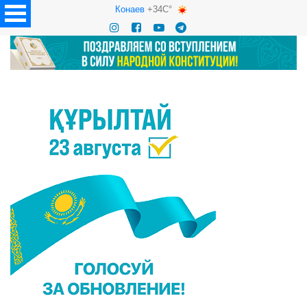
Конаев
+34C°