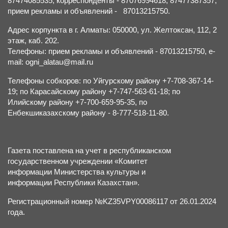
87474085535, корреспонденты - 87076994618, 87477387357,
прием рекламы и объявлений - 87013215750.
Адрес корпункта в г. Алматы: 050000, ул. Желтоксан, 112, 2
этаж, каб. 202.
Телефоны: прием рекламы и объявлений - 87013215750, e-
mail: ogni_alatau@mail.ru
Телефоны собкоров: по Уйгурскому району +7-708-367-14-
19; по Карасайскому району +7-747-563-61-18; по
Илийскому району +7-700-659-95-35, по
Енбекшиказахскому району - 8-777-518-11-80.
Газета поставлена на учет в республиканском
государственном учреждении «Комитет
информации Министерства культуры и
информации Республики Казахстан».
Регистрационный номер №KZ35VPY00086117 от 26.01.2024
года.