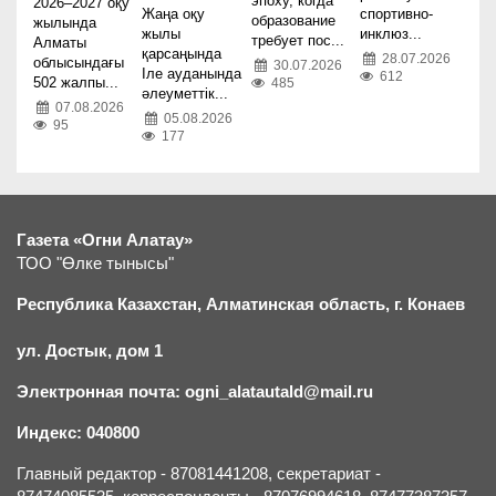
эпоху, когда
2026–2027 оқу
Жаңа оқу
спортивно-
образование
жылында
жылы
инклюз...
требует пос...
Алматы
қарсаңында
28.07.2026
облысындағы
30.07.2026
Іле ауданында
612
502 жалпы...
485
әлеуметтік...
07.08.2026
05.08.2026
95
177
Газета «Огни Алатау»
ТОО "Өлке тынысы"
Республика Казахстан, Алматинская область, г.
К
онаев
ул. Достык, дом 1
Электронная почта: ogni_alatautald@mail.ru
Индекс: 040800
Главный редактор - 87081441208, секретариат -