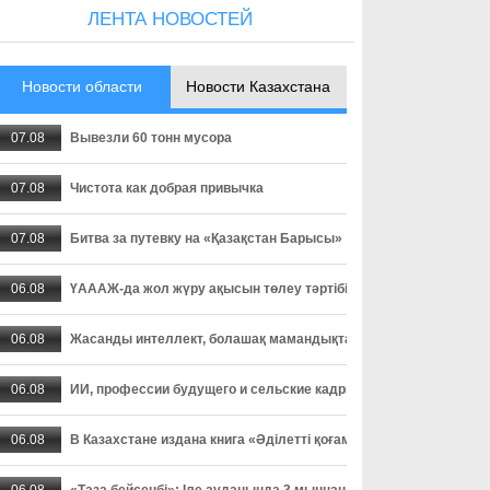
ЛЕНТА НОВОСТЕЙ
Новости области
Новости Казахстана
07.08
Вывезли 60 тонн мусора
07.08
Чистота как добрая привычка
07.08
Битва за путевку на «Қазақстан Барысы»
06.08
ҮАААЖ-да жол жүру ақысын төлеу тәртібі өзгерді: төлемді уа
06.08
Жасанды интеллект, болашақ мамандықтар және ауылдағы кад
06.08
ИИ, профессии будущего и сельские кадры - о чем спорили пар
06.08
В Казахстане издана книга «Әділетті қоғамға шыншыл сөз», в
06.08
«Таза бейсенбі»: Іле ауданында 3 мыңнан астам адам сенбілік