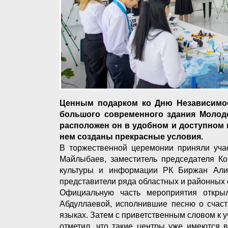
Ценным подарком ко Дню Независимос
большого современного здания Молоде
расположен он в удобном и доступном 
нем созданы прекрасные условия.
В торжественной церемонии приняли учас
Майлыбаев, заместитель председателя К
культуры и информации РК Биржан Али
представители ряда областных и районных 
Официальную часть мероприятия откры
Абдуллаевой, исполнившие песню о счаст
языках. Затем с приветственным словом к 
отметил, что такие центры уже имеются 