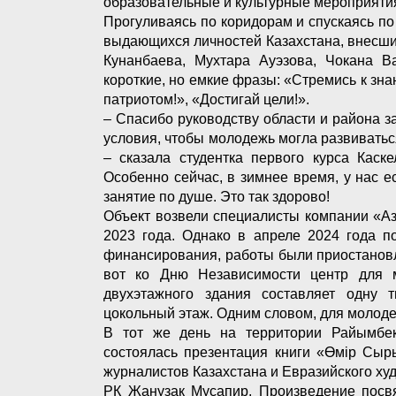
образовательные и культурные мероприяти
Прогуливаясь по коридорам и спускаясь п
выдающихся личностей Казахстана, внесших
Кунанбаева, Мухтара Ауэзова, Чокана В
короткие, но емкие фразы: «Стремись к знан
патриотом!», «Достигай цели!».
– Спасибо руководству области и района з
условия, чтобы молодежь могла развиваться
– сказала студентка первого курса Каск
Особенно сейчас, в зимнее время, у нас е
занятие по душе. Это так здорово!
Объект возвели специалисты компании «Аз
2023 года. Однако в апреле 2024 года п
финансирования, работы были приостановл
вот ко Дню Независимости центр для 
двухэтажного здания составляет одну 
цокольный этаж. Одним словом, для молод
В тот же день на территории Райымбекс
состоялась презентация книги «Өмір Сыр
журналистов Казахстана и Евразийского ху
РК Жанузак Мусапир. Произведение посв