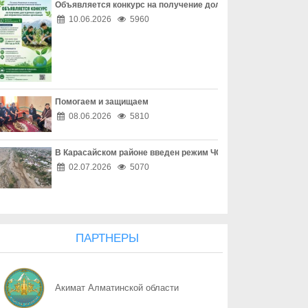
Объявляется конкурс на получение долгосрочного гранта д
06.08
Инвестиции в здоровье
10.06.2026
5960
06.08
Борьба с наркоманией выходит на новый уровень
06.08
Наркотическая зависимость разрушает здоровье
Помогаем и защищаем
06.08
Собственник обязан соблюдать законодательство
08.06.2026
5810
06.08
Опасный обгон – риск для каждого
В Карасайском районе введен режим ЧС местного масштаба
06.08
Перекресток, где победила вежливость
02.07.2026
5070
06.08
Право собственности - основа доверия
06.08
Собственность начинается с уважения
ПАРТНЕРЫ
06.08
Трезвость - часть профессии
Акимат Алматинской области
06.08
Дом, где праздник заканчивается бедой