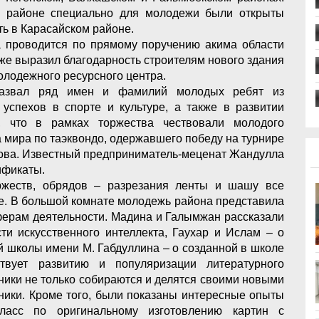
м районе специально для молодежи были открыты
сть в Карасайском районе.
та проводится по прямому поручению акима области
же выразил благодарность строителям нового здания
олодежного ресурсного центра.
азвал ряд имен и фамилий молодых ребят из
 успехов в спорте и культуре, а также в развитии
, что в рамках торжества чествовали молодого
 мира по таэквондо, одержавшего победу на турнире
ыкова. Известный предприниматель-меценат Жандулла
ификаты.
ржеств, обрядов – разрезания ленты и шашу все
ие. В большой комнате молодежь района представила
ферам деятельности. Мадина и Галымжан рассказали
ти искусственного интеллекта, Гаухар и Ислам – о
й школы имени М. Габдуллина – о созданной в школе
ствует развитию и популяризации литературного
тники не только собираются и делятся своими новыми
рники. Кроме того, были показаны интересные опыты
ласс по оригинальному изготовлению картин с