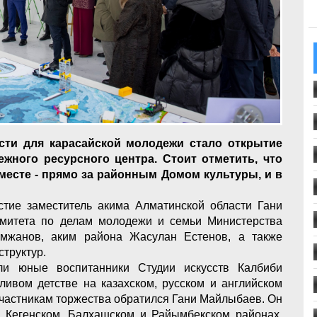
ти для карасайской молодежи стало открытие
жного ресурсного центра. Стоит отметить, что
месте - прямо за районным Домом культуры, и в
тие заместитель акима Алматинской области Гани
омитета по делам молодежи и семьи Министерства
мжанов, аким района Жасулан Естенов, а также
структур.
ли юные воспитанники Студии искусств Калбиби
ливом детстве на казахском, русском и английском
участникам торжества обратился Гани Майлыбаев. Он
в Кегенском, Балхашском и Райымбекском районах.