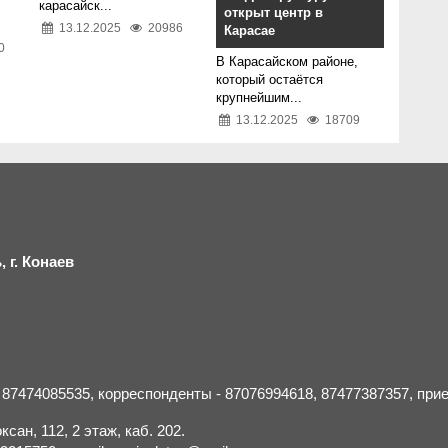
карасайск...
открыт центр в
13.12.2025
20986
Карасае
0
В Карасайском районе,
который остаётся
крупнейшим...
13.12.2025
18709
 г.
К
онаев
- 87474085535, корреспонденты - 87076994618, 87477387357, пр
сан, 112, 2 этаж, каб. 202.