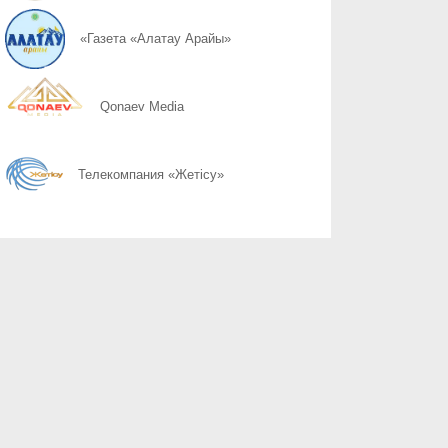
06.08
Поддельный начальник на связи
«Газета «Алатау Арайы»
06.08
Дроппер - не безобидный посредник
Qonaev Media
06.08
Қоршаған ортамыздың тазалығын сақтау – баршамыздың ортақ
Телекомпания «Жетісу»