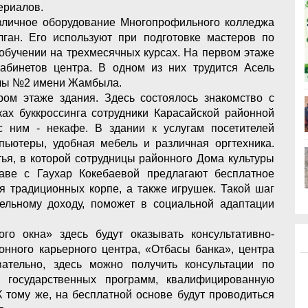
ериалов.
зличное оборудование Многопрофильного колледжа
ган. Его используют при подготовке мастеров по
 обучении на трехмесячных курсах. На первом этаже
кабинетов центра. В одном из них трудится Асель
олы №2 имени Жамбыла.
ом этаже здания. Здесь состоялось знакомство с
мках буккроссинга сотрудники Карасайской районной
с ним - некафе. В здании к услугам посетителей
пьютеры, удобная мебель и различная оргтехника.
тья, в которой сотрудницы районного Дома культуры
аве с Гаухар Кокебаевой предлагают бесплатное
я традиционных корпе, а также игрушек. Такой шаг
тельному доходу, поможет в социальной адаптации
го окна» здесь будут оказывать консультативно-
нного карьерного центра, «Отбасы банка», центра
ательно, здесь можно получить консультации по
и государственных программ, квалифицированную
 тому же, на бесплатной основе будут проводиться