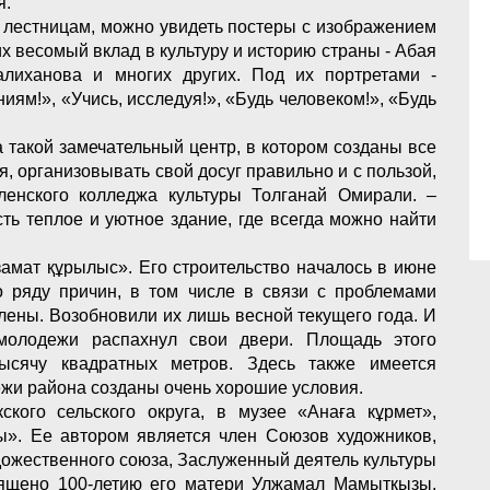
я.
о лестницам, можно увидеть постеры с изображением
 весомый вклад в культуру и историю страны - Абая
алиханова и многих других. Под их портретами -
иям!», «Учись, исследуя!», «Будь человеком!», «Будь
а такой замечательный центр, в котором созданы все
, организовывать свой досуг правильно и с пользой,
еленского колледжа культуры Толганай Омирали. –
сть теплое и уютное здание, где всегда можно найти
амат құрылыс». Его строительство началось в июне
о ряду причин, в том числе в связи с проблемами
ены. Возобновили их лишь весной текущего года. И
молодежи распахнул свои двери. Площадь этого
тысячу квадратных метров. Здесь также имеется
ежи района созданы очень хорошие условия.
кого сельского округа, в музее «Анаға кұрмет»,
ы». Ее автором является член Союзов художников,
дожественного союза, Заслуженный деятель культуры
ящено 100-летию его матери Улжамал Мамыткызы.