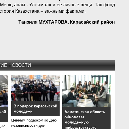
«Менің анам - Ұлжамал» и ее личные вещи. Так фонд
стория Казахстана – важными фактами.
Танзиля МУХТАРОВА, Карасайский район
ГИЕ НОВОСТИ
В подарок карасайской
молодежи
кой
Алматинская область
обновляет
Ценным подарком ко Дню
молодежную
независимости для
Дню
инфраструктуру: