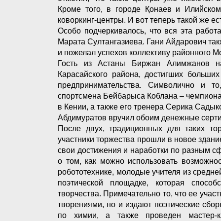
Кроме того, в городе Қонаев и Илийско
коворкинг-центры. И вот теперь такой же е
Особо подчеркивалось, что вся эта рабо
Марата Султангазиева. Гани Айдарович так
и пожелал успехов коллективу районного М
Гость из Астаны Биржан Алимжанов н
Карасайского района, достигших больших
предпринимательства. Символично и то
спортсмена Бейбарыса Коблана – чемпиона
в Кении, а также его тренера Серика Сад
Абдимуратов вручил обоим денежные серт
После двух, традиционных для таких то
участники торжества прошли в новое здан
свои достижения и наработки по разным с
о том, как можно использовать возможнос
робототехнике, молодые учителя из средне
поэтической площадке, которая способ
творчества. Примечательно то, что ее учас
творениями, но и издают поэтические сбо
по химии, а также проведен мастер-к