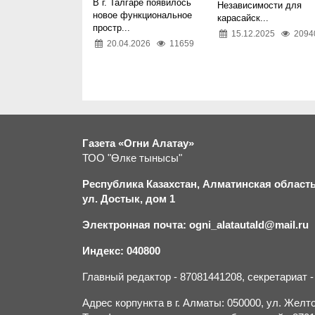
В г. Талгаре появилось
Независимости для
новое функциональное
карасайск...
простр...
15.12.2025
2094
20.04.2026
11659
Газета «Огни Алатау»
ТОО "Өлке тынысы"
Республика Казахстан, Алматинская область,
ул. Достык, дом 1
Электронная почта: ogni_alatautald@mail.ru
Индекс: 040800
Главный редактор - 87081441208, секретариат 
Адрес корпункта в г. Алматы: 050000, ул. Желток