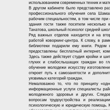
использованием современных техник и мат
В другом кабинете было представлено ра
профессионального обучения села Шамал
рабочим специальностям, в том числе при
здания гости также посетили несколько 
Танатова, школьный психолог средней шк
Ряд важных отделов находится и на втор
работой коворкинг-центра. К слову, в ра
библиотеки подарили ему книги. Рядом 
предоставлены бесплатный интернет, ком
Здесь также действует студия кройки и ши
глухих и слабослышащих граждан во гл
обучение молодежи искусству изготовлени
откроет путь к самозанятости и дополни
уязвимых категорий граждан.
Немаловажно то, что по принципу «одно
информационные услуги специалисты райо
молодежного здоровья и других. Следов
вопросам трудоустройства и реализаци
психологическую и юридическую помощь. К