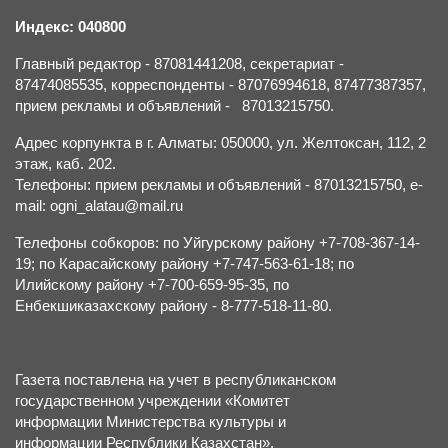
Индекс: 040800
Главный редактор - 87081441208, секретариат -
87474085535, корреспонденты - 87076994618, 87477387357,
прием рекламы и объявлений - 87013215750.
Адрес корпункта в г. Алматы: 050000, ул. Желтоксан, 112, 2
этаж, каб. 202.
Телефоны: прием рекламы и объявлений - 87013215750, e-
mail: ogni_alatau@mail.ru
Телефоны собкоров: по Уйгурскому району +7-708-367-14-
19; по Карасайскому району +7-747-563-61-18; по
Илийскому району +7-700-659-95-35, по
Енбекшиказахскому району - 8-777-518-11-80.
Газета поставлена на учет в республиканском
государственном учреждении «Комитет
информации Министерства культуры и
информации Республики Казахстан».