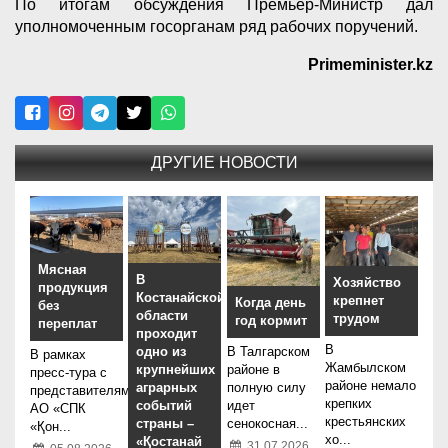
По итогам обсуждения Премьер-Министр дал
уполномоченным госорганам ряд рабочих поручений.
Primeminister.kz
ДРУГИЕ НОВОСТИ
Мясная
В
Хозяйство
продукция
Костанайской
крепнет
Когда день
без
области
трудом
год кормит
переплат
проходит
В
В Талгарском
одно из
В рамках
Жамбылском
районе в
крупнейших
пресс-тура с
районе немало
полную силу
аграрных
представителями
крепких
идет
событий
АО «СПК
крестьянских
сенокосная...
страны –
«Қон...
хо...
«Қостанай
31.07.2026