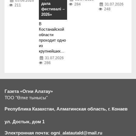
05.08.2026
дала
284
31.07.2026
211
фестивалі –
248
2026»
В
Костанайской
области
проходит одно
из
крупнейших...
31.07.2026
286
Газета «Огни Алатау»
ТОО "Өлке тынысы"
Республика Казахстан, Алматинская область, г.
К
онаев
ул. Достык, дом 1
Электронная почта: ogni_alatautald@mail.ru