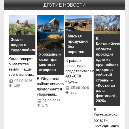
ДРУГИЕ НОВОСТИ
Мясная
В
Земля
продукция
Костанайской
щедра к
без
области
трудолюбивым
переплат
проходит
Урожайный
Когда говорят
одно из
сезон для
В рамках
о богатстве
крупнейших
местных
пресс-тура с
земли, чаще
аграрных
аграриев
представителями
всего вспоми...
событий
АО «СПК
В Уйгурском
страны –
07.08.2026
«Қон...
районе активно
«Қостанай
168
05.08.2026
продолжается
дала
283
уборочная...
фестивалі –
2026»
07.08.2026
175
В
Костанайской
области
проходит одно