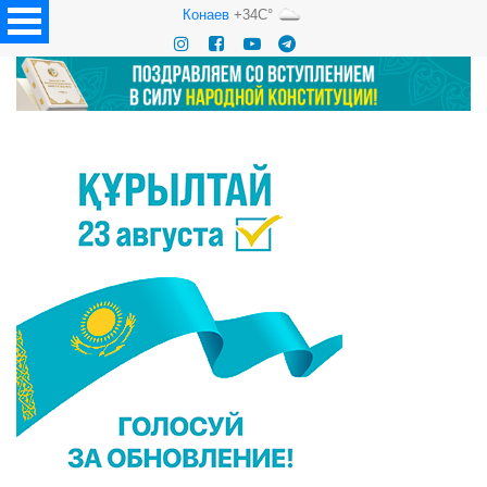
Конаев
+34C°