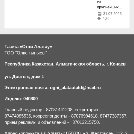
из
крупнейших...
31.07.2026
404
Газета «Огни Алатау»
ТОО "Өлке тынысы"
Республика Казахстан, Алматинская область, г.
К
онаев
ул. Достык, дом 1
Электронная почта: ogni_alatautald@mail.ru
Индекс: 040800
Главный редактор - 87081441208, секретариат -
87474085535, корреспонденты - 87076994618, 87477387357,
прием рекламы и объявлений - 87013215750.
Адрес корпункта в г. Алматы: 050000, ул. Желтоксан, 112, 2