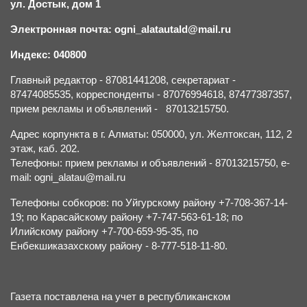
ул. Достык, дом 1
Электронная почта: ogni_alatautald@mail.ru
Индекс: 040800
Главный редактор - 87081441208, секретариат -
87474085535, корреспонденты - 87076994618, 87477387357,
прием рекламы и объявлений - 87013215750.
Адрес корпункта в г. Алматы: 050000, ул. Желтоксан, 112, 2
этаж, каб. 202.
Телефоны: прием рекламы и объявлений - 87013215750, e-
mail: ogni_alatau@mail.ru
Телефоны собкоров: по Уйгурскому району +7-708-367-14-
19; по Карасайскому району +7-747-563-61-18; по
Илийскому району +7-700-659-95-35, по
Енбекшиказахскому району - 8-777-518-11-80.
Газета поставлена на учет в республиканском