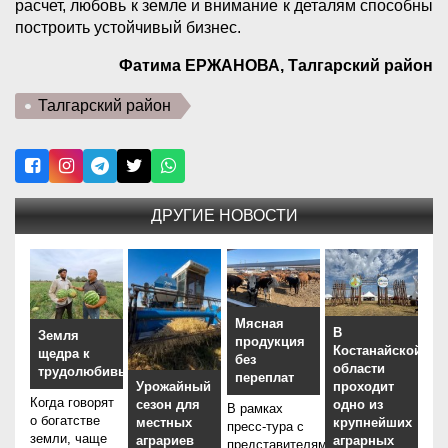
расчет, любовь к земле и внимание к деталям способны
построить устойчивый бизнес.
Фатима ЕРЖАНОВА, Талгарский район
Талгарский район
ДРУГИЕ НОВОСТИ
Мясная
В
Земля
продукция
Костанайской
щедра к
без
области
трудолюбивым
переплат
проходит
Урожайный
Когда говорят
одно из
сезон для
В рамках
о богатстве
крупнейших
местных
пресс-тура с
земли, чаще
аграрных
аграриев
представителями