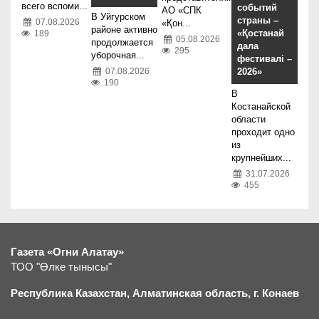
всего вспоми...
событий
АО «СПК
В Уйгурском
страны –
07.08.2026
«Қон...
районе активно
«Қостанай
189
05.08.2026
продолжается
дала
295
уборочная...
фестивалі –
2026»
07.08.2026
190
В
Костанайской
области
проходит одно
из
крупнейших...
31.07.2026
455
Газета «Огни Алатау»
ТОО "Өлке тынысы"
Республика Казахстан, Алматинская область, г.
К
онаев