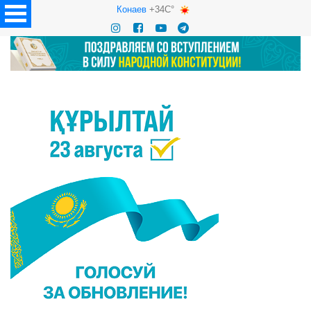
Конаев
+34C°