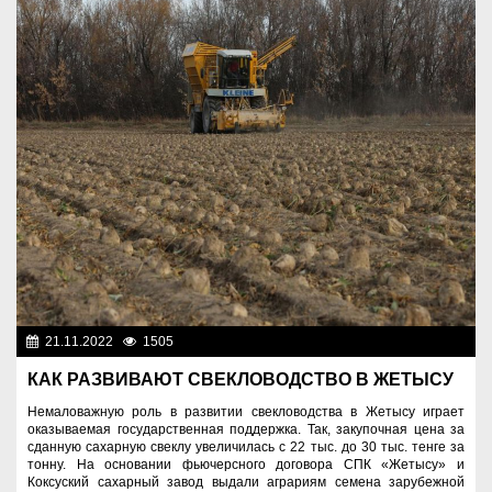
21.11.2022
1505
Аграрный сектор
КАК РАЗВИВАЮТ СВЕКЛОВОДСТВО В ЖЕТЫСУ
Немаловажную роль в развитии свекловодства в Жетысу играет
оказываемая государственная поддержка. Так, закупочная цена за
сданную сахарную свеклу увеличилась с 22 тыс. до 30 тыс. тенге за
тонну. На основании фьючерсного договора СПК «Жетысу» и
Коксуский сахарный завод выдали аграриям семена зарубежной