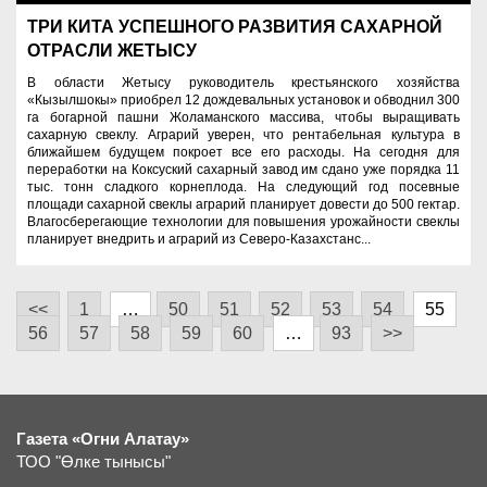
ТРИ КИТА УСПЕШНОГО РАЗВИТИЯ САХАРНОЙ
ОТРАСЛИ ЖЕТЫСУ
В области Жетысу руководитель крестьянского хозяйства
«Кызылшокы» приобрел 12 дождевальных установок и обводнил 300
га богарной пашни Жоламанского массива, чтобы выращивать
сахарную свеклу. Аграрий уверен, что рентабельная культура в
ближайшем будущем покроет все его расходы. На сегодня для
переработки на Коксуский сахарный завод им сдано уже порядка 11
тыс. тонн сладкого корнеплода. На следующий год посевные
площади сахарной свеклы аграрий планирует довести до 500 гектар.
Влагосберегающие технологии для повышения урожайности свеклы
планирует внедрить и аграрий из Северо-Казахстанс...
<<
1
…
50
51
52
53
54
55
56
57
58
59
60
…
93
>>
Газета «Огни Алатау»
ТОО "Өлке тынысы"