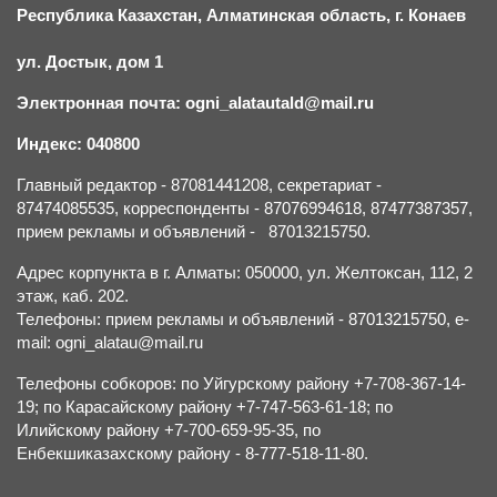
Республика Казахстан, Алматинская область, г.
К
онаев
ул. Достык, дом 1
Электронная почта: ogni_alatautald@mail.ru
Индекс: 040800
Главный редактор - 87081441208, секретариат -
87474085535, корреспонденты - 87076994618, 87477387357,
прием рекламы и объявлений - 87013215750.
Адрес корпункта в г. Алматы: 050000, ул. Желтоксан, 112, 2
этаж, каб. 202.
Телефоны: прием рекламы и объявлений - 87013215750, e-
mail: ogni_alatau@mail.ru
Телефоны собкоров: по Уйгурскому району +7-708-367-14-
19; по Карасайскому району +7-747-563-61-18; по
Илийскому району +7-700-659-95-35, по
Енбекшиказахскому району - 8-777-518-11-80.