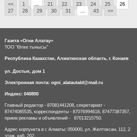
<<
1
…
21
22
23
24
25
26
27
28
29
30
31
…
43
>>
Газета «Огни Алатау»
ТОО "Өлке тынысы"
Республика Казахстан, Алматинская область, г.
К
онаев
ул. Достык, дом 1
Электронная почта: ogni_alatautald@mail.ru
Индекс: 040800
Главный редактор - 87081441208, секретариат -
87474085535, корреспонденты - 87076994618, 87477387357,
прием рекламы и объявлений - 87013215750.
Адрес корпункта в г. Алматы: 050000, ул. Желтоксан, 112, 2
этаж, каб. 202.