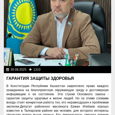
30.08.2025
1310
Знаменательные даты
ГАРАНТИЯ ЗАЩИТЫ ЗДОРОВЬЯ
В Конституции Республики Казахстан закреплено право каждого
гражданина на благоприятную окружающую среду и достоверную
информацию о ее состоянии. Эти строки Основного закона -
гарантия защиты здоровья и жизни людей. Но за этими словами
всегда стоит конкретная работа тех, кто неравнодушен к проблемам
экологии.Депутат районного маслихата Ержан Игибаев хорошо
известен в Талгарском районе как человек, для которого интересы
общества всегда выше личных. Его деятельность связана прежде