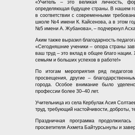
«Учитель – это великая личность, ф
определяющая будущее страны. В нашем г
в соответствии с современными требован
школе №4 имени К. Кайсенова, а в этом г
№5 имени А. Жубанова», – подчеркнул Асх
Аким также выразил благодарность педагог
«Сегодняшние ученики – опора страны зав
ваш труд – это вклад в общее благо нации
семьям и больших успехов в работе!»
По итогам мероприятия ряд педагогов
просвещения, другие – благодарственны
города. Особое внимание было уделено
профессии более 30–40 лет.
Учительница из села Кербулак Асия Солтаева
труд, требующий настойчивости, доброты, т
Праздничная программа продолжилась 
просветителя Ахмета Байтурсынулы и зав