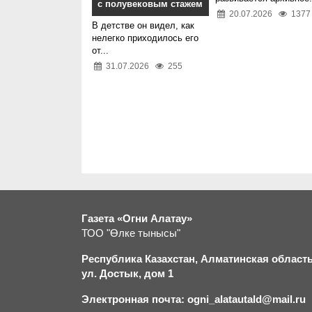
с полувековым стажем
20.07.2026
1377
В детстве он видел, как
нелегко приходилось его
от...
31.07.2026
255
Газета «Огни Алатау»
ТОО "Өлке тынысы"
Республика Казахстан, Алматинская область,
ул. Достык, дом 1
Электронная почта: ogni_alatautald@mail.ru