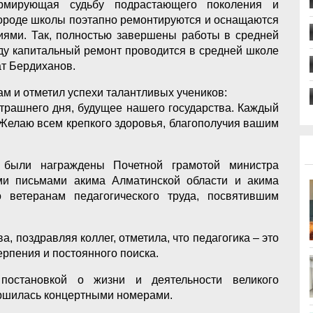
ормирующая судьбу подрастающего поколения и
ороде школы поэтапно ремонтируются и оснащаются
иями. Так, полностью завершены работы в средней
оду капитальный ремонт проводится в средней школе
ат Бердиханов.
ам и отметил успехи талантливых учеников:
трашнего дня, будущее нашего государства. Каждый
. Желаю всем крепкого здоровья, благополучия вашим
 были награждены Почетной грамотой министра
ми письмами акима Алматинской области и акима
 ветеранам педагогического труда, посвятившим
, поздравляя коллег, отметила, что педагогика – это
ерпения и постоянного поиска.
постановкой о жизни и деятельности великого
ершилась концертными номерами.