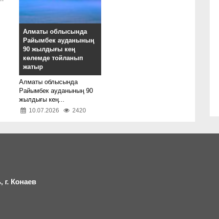
Алматы облысында
Райымбек ауданының
90 жылдығы кең
көлемде тойланып
жатыр
Алматы облысында
Райымбек ауданының 90
жылдығы кең...
10.07.2026
2420
 г.
К
онаев