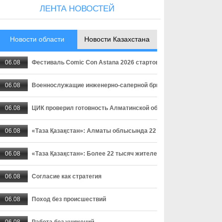
ЛЕНТА НОВОСТЕЙ
Новости области
Новости Казахстана
06.08
Фестиваль Comic Con Astana 2026 стартовал в столице
06.08
Военнослужащие инженерно-саперной бригады осваивают прак
06.08
ЦИК проверил готовность Алматинской области к выборам деп
06.08
«Таза Қазақстан»: Алматы облысында 22 мыңнан астам тұрғ
06.08
«Таза Қазақстан»: Более 22 тысяч жителей Алматинской област
06.08
Согласие как стратегия
06.08
Поход без происшествий
06.08
Работа без унижений