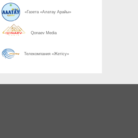
06.08
Гостеприимство измеряется не количеством тостов
«Газета «Алатау Арайы»
06.08
За помощью приходят не только после запоя
Qonaev Media
06.08
Семья тоже нуждается в поддержке
Телекомпания «Жетісу»