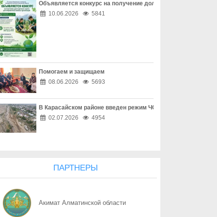
Объявляется конкурс на получение долгосрочного гранта д
06.08
Собственность начинается с уважения
10.06.2026
5841
06.08
Трезвость - часть профессии
06.08
Дом, где праздник заканчивается бедой
Помогаем и защищаем
06.08
Поддельный начальник на связи
08.06.2026
5693
06.08
Дроппер - не безобидный посредник
В Карасайском районе введен режим ЧС местного масштаба
06.08
Қоршаған ортамыздың тазалығын сақтау – баршамыздың ортақ
02.07.2026
4954
06.08
Казахстану нужен новый уровень контроля: что предлагают уч
06.08
Радиоэкологический мониторинг приграничных территорий Каза
ПАРТНЕРЫ
06.08
Kazakhstan vs World: итоги противостояния
Акимат Алматинской области
06.08
Город вышел на уборку