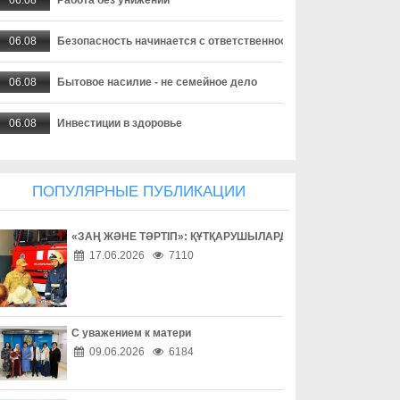
06.08
Безопасность начинается с ответственности
06.08
Бытовое насилие - не семейное дело
06.08
Инвестиции в здоровье
06.08
Борьба с наркоманией выходит на новый уровень
ПОПУЛЯРНЫЕ ПУБЛИКАЦИИ
06.08
Наркотическая зависимость разрушает здоровье
«ЗАҢ ЖӘНЕ ТӘРТІП»: ҚҰТҚАРУШЫЛАРДЫҢ ЕҢБЕГІМЕН ТАН
06.08
Собственник обязан соблюдать законодательство
17.06.2026
7110
06.08
Опасный обгон – риск для каждого
06.08
Перекресток, где победила вежливость
С уважением к матери
09.06.2026
6184
06.08
Право собственности - основа доверия