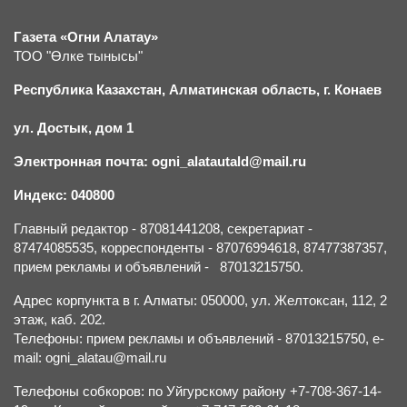
Газета «Огни Алатау»
ТОО "Өлке тынысы"
Республика Казахстан, Алматинская область, г.
К
онаев
ул. Достык, дом 1
Электронная почта: ogni_alatautald@mail.ru
Индекс: 040800
Главный редактор - 87081441208, секретариат -
87474085535, корреспонденты - 87076994618, 87477387357,
прием рекламы и объявлений - 87013215750.
Адрес корпункта в г. Алматы: 050000, ул. Желтоксан, 112, 2
этаж, каб. 202.
Телефоны: прием рекламы и объявлений - 87013215750, e-
mail: ogni_alatau@mail.ru
Телефоны собкоров: по Уйгурскому району +7-708-367-14-