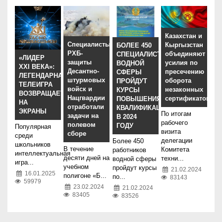
Казахстан и
Специалисты
Кыргызстан
БОЛЕЕ 450
РХБ-
объединяют
СПЕЦИАЛИСТОВ
«ЛИДЕР
защиты
усилия по
ВОДНОЙ
XXI ВЕКА»:
Десантно-
пресечению
СФЕРЫ
ЛЕГЕНДАРНАЯ
штурмовых
оборота
ПРОЙДУТ
ТЕЛЕИГРА
войск и
незаконных
КУРСЫ
ВОЗВРАЩАЕТСЯ
Нацгвардии
сертификатов
ПОВЫШЕНИЯ
НА
отработали
КВАЛИФИКАЦИИ
ЭКРАНЫ
По итогам
задачи на
В 2024
рабочего
полевом
ГОДУ
Популярная
визита
сборе
среди
делегации
Более 450
школьников
В течение
Комитета
работников
интеллектуальная
десяти дней на
техни...
водной сферы
игра...
учебном
пройдут курсы
21.02.2024
16.01.2025
полигоне «Б...
по...
83143
59979
23.02.2024
21.02.2024
83405
83526