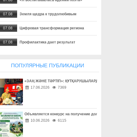
07.08
Земля щедра к трудолюбивым
07.08
Цифровая трансформация региона
07.08
Профилактика дает результат
07.08
Создаются необходимые условия
ПОПУЛЯРНЫЕ ПУБЛИКАЦИИ
07.08
Экотуризм с сельским колоритом
«ЗАҢ ЖӘНЕ ТӘРТІП»: ҚҰТҚАРУШЫЛАРДЫҢ ЕҢБЕГІМЕН ТАН
07.08
Урожайный сезон для местных аграриев
17.06.2026
7369
07.08
Акция добра и помощи
07.08
Драйвер развития экономики
Объявляется конкурс на получение долгосрочного гранта д
10.06.2026
6115
07.08
Цифровая медицина становится ближе