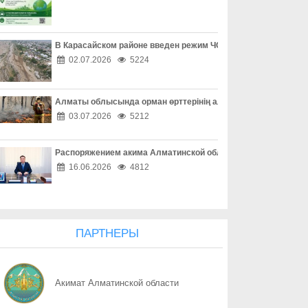
07.08
Защита детей требует совместных действий
07.08
Свыше 1900 ИИ-фильмов из более чем 90 стран поступило на Ast
В Карасайском районе введен режим ЧС местного масштаба
02.07.2026
5224
07.08
У граждан высокие ожидания от выборов в Курултай – опрос о
Алматы облысында орман өрттерінің алдын алу жұмыстары
07.08
ОТБАСЫ – ОТАН ҚОРҒАУШЫНЫҢ БЕРІК ТІРЕГІ
03.07.2026
5212
07.08
Еліміздің ертеңі – әрбір азаматтың таңдауында
Распоряжением акима Алматинской области Куаныш Бахыту
07.08
Более 100 объектов планируется построить в Алматинской обл
16.06.2026
4812
07.08
Юбилейная выставка клуба открыла свои двери
07.08
Безопасный атом начинается с науки: какую роль играют иссл
ПАРТНЕРЫ
07.08
Вот оно – счастье
Акимат Алматинской области
07.08
КАК ЛЕГКО НАЙТИ СВОЙ УЧАСТОК ДЛЯ ГОЛОСОВАНИЯ? ЗАП