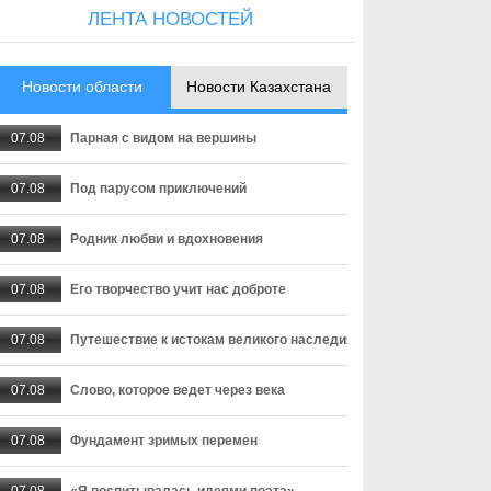
ЛЕНТА НОВОСТЕЙ
Новости области
Новости Казахстана
07.08
Парная с видом на вершины
07.08
Под парусом приключений
07.08
Родник любви и вдохновения
07.08
Его творчество учит нас доброте
07.08
Путешествие к истокам великого наследия
07.08
Слово, которое ведет через века
07.08
Фундамент зримых перемен
07.08
«Я воспитывалась идеями поэта»