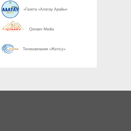
07.08
Слово ведет к знаниям
«Газета «Алатау Арайы»
07.08
Құрылтай сайлауы: өңірлерде саяси күнтәртібі қалай түзіледі?
Qonaev Media
07.08
Курултай-2026: партии вернулись в регионы после дебатов
Телекомпания «Жетісу»