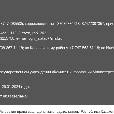
- 87474085535, корреспонденты - 87076994618, 87477387357, пр
сан, 112, 2 этаж, каб. 202.
15750, e-mail: ogni_alatau@mail.ru
8-367-14-19; по Карасайскому району +7-747-563-61-18; по Или
м государственном учреждении «Комитет информации Министерс
26.01.2024 года.
т обязательна!
Авторские права защищены законодательством Республики Казахст