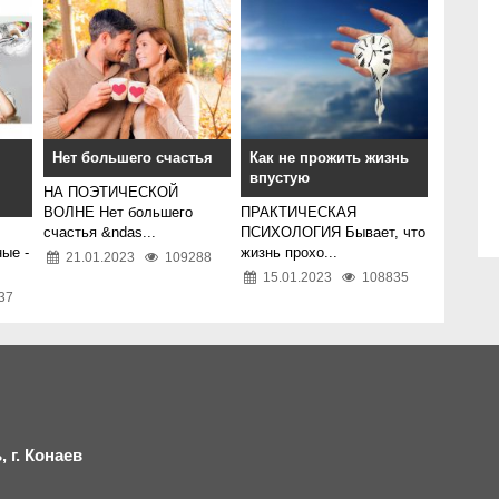
Нет большего счастья
Как не прожить жизнь
впустую
НА ПОЭТИЧЕСКОЙ
ВОЛНЕ Нет большего
ПРАКТИЧЕСКАЯ
счастья &ndas...
ПСИХОЛОГИЯ Бывает, что
ые -
жизнь прохо...
21.01.2023
109288
15.01.2023
108835
37
 г.
К
онаев