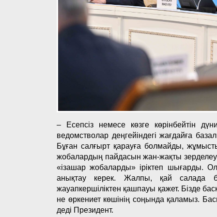
– Есепсіз немесе көзге көрінбейтін дүн
ведомстволар деңгейіндегі жағдайға базалы
Бұған салғырт қарауға болмайды, жұмыст
жобалардың пайдасын жан-жақты зерделеу қ
«ізашар жобаларды» іріктеп шығарды. Ол
анықтау керек. Жалпы, қай салада б
жауапкершіліктен қашпауы қажет. Бізде бас
не өркениет көшінің соңында қаламыз. Бас
деді Президент.