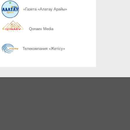
07.08
КАК ЛЕГКО НАЙТИ СВОЙ УЧАСТОК ДЛЯ ГОЛОСОВАНИЯ? ЗАП
«Газета «Алатау Арайы»
07.08
Слово ведет к знаниям
Qonaev Media
07.08
Құрылтай сайлауы: өңірлерде саяси күнтәртібі қалай түзіледі?
Телекомпания «Жетісу»