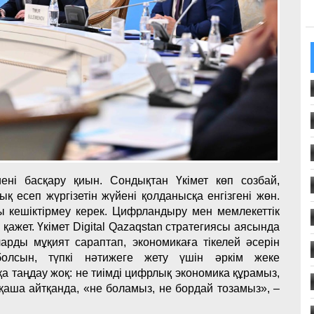
иені басқару қиын. Сондықтан Үкімет көп созбай,
қ есеп жүргізетін жүйені қолданысқа енгізгені жөн.
ы кешіктірмеу керек. Цифрландыру мен мемлекеттік
ажет. Үкімет Digital Qazaqstan стратегиясы аясында
арды мұқият сараптап, экономикаға тікелей әсерін
олсын, түпкі нәтижеге жету үшін әркім жеке
қа таңдау жоқ: не тиімді цифрлық экономика құрамыз,
қаша айтқанда, «не боламыз, не бордай тозамыз», –