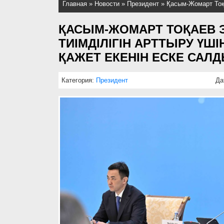
Главная
»
Новости
»
Президент
»
Қасым-Жомарт Тоқа
ҚАСЫМ-ЖОМАРТ ТОҚАЕВ
ТИІМДІЛІГІН АРТТЫРУ ҮШ
ҚАЖЕТ ЕКЕНІН ЕСКЕ САЛ
Категория:
Президент
Да