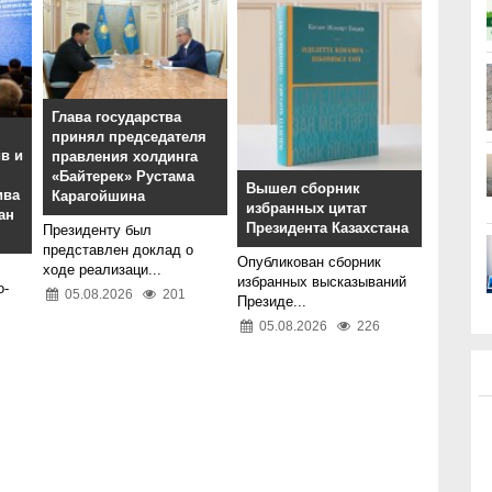
Глава государства
принял председателя
в и
правления холдинга
«Байтерек» Рустама
Вышел сборник
ива
Карагойшина
избранных цитат
ан
Президента Казахстана
Президенту был
представлен доклад о
Опубликован сборник
ходе реализаци...
избранных высказываний
о-
05.08.2026
201
Президе...
05.08.2026
226