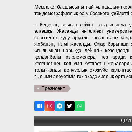
Мемлекет басшысының айтуынша, зияткерлік
тек демографиялық өсім бәсекеге қабілетті е
– Кеңестің осыған дейінгі отырысында 
алғашқы Жасанды интеллект университ
серіктестік құру арқылы іргелі және қо
жобаның тізімі жасалды. Олар барынша ж
«ғылымнан нарыққа дейінгі» кезеңдерді
қолданбалы әзірлемелерді тез арада 
келешегінен көп үміт күттіретін жобала
толыққанды венчурлық экожүйе қалыптаст
ғылыми әлеуетіміз тек академиялық ортаме
Президент
ДРУ