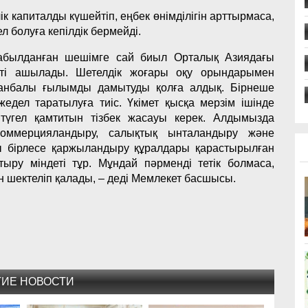
 капиталды күшейтіп, еңбек өнімділігін арттырмаса,
л болуға кепілдік бермейді.
қабылданған шешімге сай биыл Орталық Азиядағы
еті ашылады. Шетелдік жоғары оқу орындарымен
лданбалы ғылымды дамытуды қолға алдық. Бірнеше
едел таратылуға тиіс. Үкімет қысқа мерзім ішінде
 түгел қамтитын тізбек жасауы керек. Алдымызда
коммерцияландыру, салықтық ынталандыру және
рды бірлесе қаржыландыру құралдары қарастырылған
ыру міндеті тұр. Мұндай пәрменді тетік болмаса,
н шектеліп қалады, – деді Мемлекет басшысы.
ГИЕ НОВОСТИ