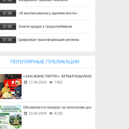
07.08
«Я воспитывалась идеями поэта»
07.08
Земля щедра к трудолюбивым
07.08
Цифровая трансформация региона
07.08
Профилактика дает результат
ПОПУЛЯРНЫЕ ПУБЛИКАЦИИ
07.08
Создаются необходимые условия
«ЗАҢ ЖӘНЕ ТӘРТІП»: ҚҰТҚАРУШЫЛАРДЫҢ ЕҢБЕГІМЕН ТАН
07.08
Экотуризм с сельским колоритом
17.06.2026
7382
07.08
Акция добра и помощи
07.08
Урожайный сезон для местных аграриев
Объявляется конкурс на получение долгосрочного гранта д
10.06.2026
6130
07.08
Драйвер развития экономики