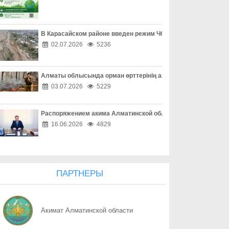
07.08
Цифровая медицина становится ближе
07.08
Защита детей требует совместных действий
В Карасайском районе введен режим ЧС местного масштаба
02.07.2026
5236
07.08
Свыше 1900 ИИ-фильмов из более чем 90 стран поступило на Ast
Алматы облысында орман өрттерінің алдын алу жұмыстары
07.08
У граждан высокие ожидания от выборов в Курултай – опрос о
03.07.2026
5229
07.08
ОТБАСЫ – ОТАН ҚОРҒАУШЫНЫҢ БЕРІК ТІРЕГІ
Распоряжением акима Алматинской области Куаныш Бахыту
07.08
Еліміздің ертеңі – әрбір азаматтың таңдауында
16.06.2026
4829
07.08
Более 100 объектов планируется построить в Алматинской обл
07.08
Безопасный атом начинается с науки: какую роль играют иссл
ПАРТНЕРЫ
07.08
Юбилейная выставка клуба открыла свои двери
Акимат Алматинской области
07.08
Вот оно – счастье