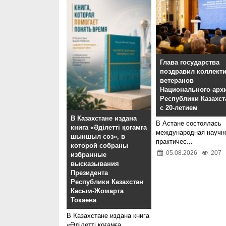
Глава государства
поздравил коллекти
ветеранов
Национального арх
Республики Казахст
с 20-летием
В Казахстане издана
В Астане состоялась
книга «Әділетті қоғамға
международная научн
шыншыл сөз», в
практичес...
которой собраны
05.08.2026
207
избранные
высказывания
Президента
Республики Казахстан
Касым-Жомарта
Токаева
В Казахстане издана книга
«Әділетті қоғамға