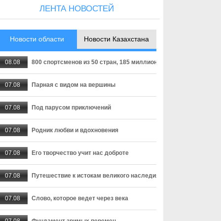
ЛЕНТА НОВОСТЕЙ
Новости области
Новости Казахстана
08.08
800 спортсменов из 50 стран, 185 миллионов просмотров тран
07.08
Парная с видом на вершины
07.08
Под парусом приключений
07.08
Родник любви и вдохновения
07.08
Его творчество учит нас доброте
07.08
Путешествие к истокам великого наследия
07.08
Слово, которое ведет через века
07.08
Фундамент зримых перемен