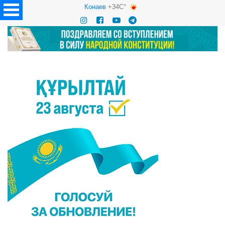
Конаев
+34C°