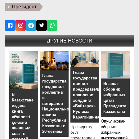
Президент
ДРУГИЕ НОВОСТИ
Глава
Глава
государства
государства
принял
Вышел
поздравил
председателя
сборник
коллектив
В
правления
избранных
и
Казахстане
холдинга
цитат
ветеранов
издана
«Байтерек»
Президента
Национального
книга
Рустама
Казахстана
архива
«Әділетті
Карагойшина
Республики
Опубликован
қоғамға
Казахстан с
Президенту
сборник
шыншыл
20-летием
был
избранных
сөз», в
представлен
высказываний