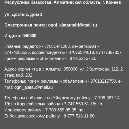
Республика Казахстан, Алматинская область, г.
К
онаев
ул. Достык, дом 1
Электронная почта: ogni_alatautald@mail.ru
Индекс: 040800
Главный редактор - 87081441208, секретариат -
87474085535, корреспонденты - 87076994618, 87477387357,
прием рекламы и объявлений - 87013215750.
Адрес корпункта в г. Алматы: 050000, ул. Желтоксан, 112, 2
этаж, каб. 202.
Телефоны: прием рекламы и объявлений - 87013215750, e-
mail: ogni_alatau@mail.ru
Телефоны собкоров: по Уйгурскому району +7-708-367-14-
19; по Карасайскому району +7-747-563-61-18; по
Илийскому району +7-700-659-95-35, по
Енбекшиказахскому району - 8-777-518-11-80.