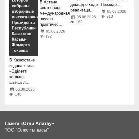
которой
В Астане
доклад о ходе
Президе...
собраны
состоялась
реализаци...
избранные
05.08.2026
международная
213
высказывания
05.08.2026
научно-
183
Президента
практичес...
Республики
05.08.2026
Казахстан
192
Касым-
Жомарта
Токаева
В Казахстане
издана книга
«Әділетті
қоғамға
шыншыл...
06.08.2026
146
Газета «Огни Алатау»
ТОО "Өлке тынысы"