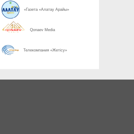
07.08
Слово ведет к знаниям
«Газета «Алатау Арайы»
07.08
Құрылтай сайлауы: өңірлерде саяси күнтәртібі қалай түзіледі?
Qonaev Media
07.08
Курултай-2026: партии вернулись в регионы после дебатов
Телекомпания «Жетісу»