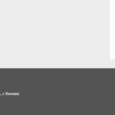
 г.
К
онаев