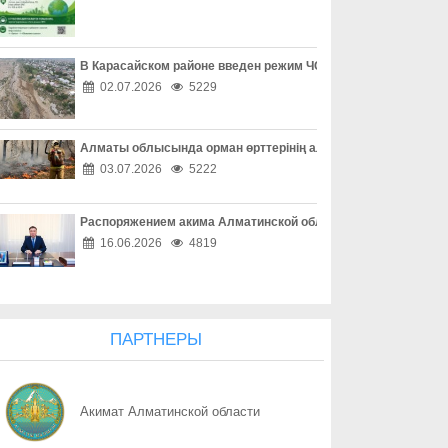
07.08
Защита детей требует совместных действий
07.08
Свыше 1900 ИИ-фильмов из более чем 90 стран поступило на Ast
В Карасайском районе введен режим ЧС местного масштаба
02.07.2026
5229
07.08
У граждан высокие ожидания от выборов в Курултай – опрос о
Алматы облысында орман өрттерінің алдын алу жұмыстары
07.08
ОТБАСЫ – ОТАН ҚОРҒАУШЫНЫҢ БЕРІК ТІРЕГІ
03.07.2026
5222
07.08
Еліміздің ертеңі – әрбір азаматтың таңдауында
Распоряжением акима Алматинской области Куаныш Бахыту
07.08
Более 100 объектов планируется построить в Алматинской обл
16.06.2026
4819
07.08
Юбилейная выставка клуба открыла свои двери
07.08
Безопасный атом начинается с науки: какую роль играют иссл
ПАРТНЕРЫ
07.08
Вот оно – счастье
Акимат Алматинской области
07.08
КАК ЛЕГКО НАЙТИ СВОЙ УЧАСТОК ДЛЯ ГОЛОСОВАНИЯ? ЗАП