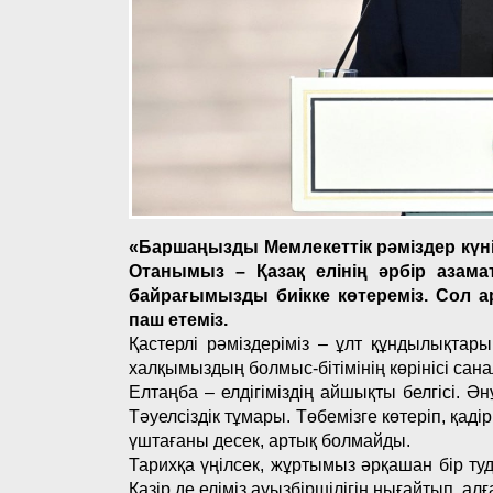
«Баршаңызды Мемлекеттік рәміздер күні
Отанымыз – Қазақ елінің әрбір азам
байрағымызды биікке көтереміз. Сол ар
паш етеміз.
Қастерлі рәміздеріміз – ұлт құндылықта
халқымыздың болмыс-бітімінің көрінісі сан
Елтаңба – елдігіміздің айшықты белгісі. 
Тәуелсіздік тұмары. Төбемізге көтеріп, қаді
үштағаны десек, артық болмайды.
Тарихқа үңілсек, жұртымыз әрқашан бір туд
Қазір де еліміз ауызбіршілігін нығайтып, ал