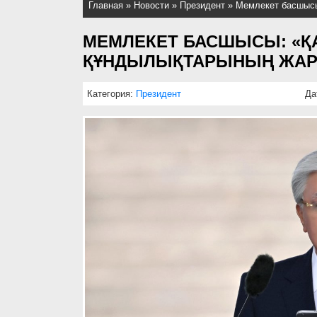
Главная
»
Новости
»
Президент
»
Мемлекет басшысы
МЕМЛЕКЕТ БАСШЫСЫ: «ҚАС
ҚҰНДЫЛЫҚТАРЫНЫҢ ЖАР
Категория:
Президент
Да