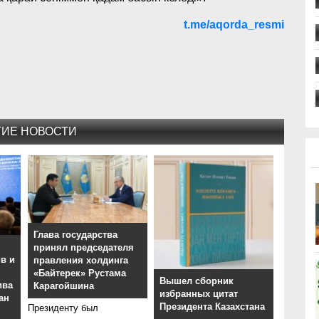
t.me/aqorda_resmi
ГИЕ НОВОСТИ
Глава государства
принял председателя
в и
правления холдинга
«Байтерек» Рустама
Вышел сборник
ива
Карагойшина
избранных цитат
ан
Президента Казахстана
Президенту был