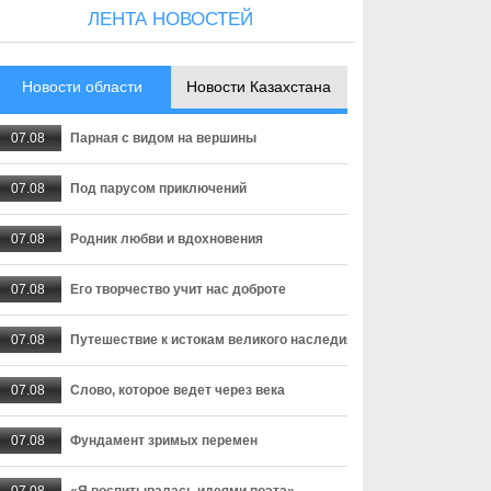
ЛЕНТА НОВОСТЕЙ
Новости области
Новости Казахстана
07.08
Парная с видом на вершины
07.08
Под парусом приключений
07.08
Родник любви и вдохновения
07.08
Его творчество учит нас доброте
07.08
Путешествие к истокам великого наследия
07.08
Слово, которое ведет через века
07.08
Фундамент зримых перемен
07.08
«Я воспитывалась идеями поэта»