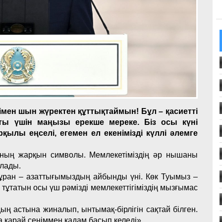
мен шын жүректен құттықтаймын! Бұл – қасиетті
аты үшін маңызы ерекше мереке. Біз осы күні
қылы еңселі, егемен ел екенімізді күллі әлемге
рының жарқын символы. Мемлекетіміздің әр нышаны
алады.
Әнұран – азаттығымыздың айбынды үні. Көк Туымыз –
р тұтатын осы үш рәмізді мемлекеттігіміздің мызғымас
ың астына жиналып, ынтымақ-бірлігін сақтай білген.
ға қарай сеніммен қадам басып келеді».