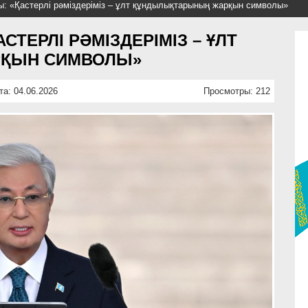
: «Қастерлі рәміздеріміз – ұлт құндылықтарының жарқын символы»
ТЕРЛІ РӘМІЗДЕРІМІЗ – ҰЛТ
ҚЫН СИМВОЛЫ»
та: 04.06.2026
Просмотры: 212