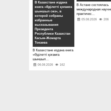
В Казахстане издана
В Астане состоялась
книга «Әділетті қоғамға
международная научн
шыншыл сөз», в
практичес...
которой собраны
05.08.2026
206
избранные
высказывания
Президента
Республики Казахстан
Касым-Жомарта
Токаева
В Казахстане издана книга
«Әділетті қоғамға
шыншыл...
06.08.2026
162