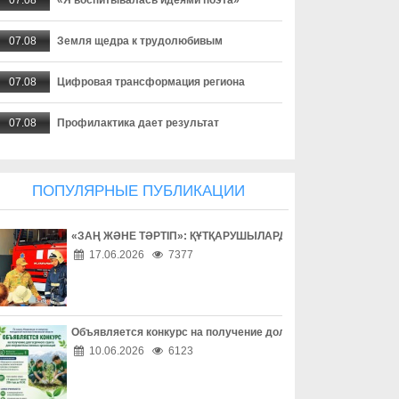
07.08
Земля щедра к трудолюбивым
07.08
Цифровая трансформация региона
07.08
Профилактика дает результат
07.08
Создаются необходимые условия
ПОПУЛЯРНЫЕ ПУБЛИКАЦИИ
07.08
Экотуризм с сельским колоритом
«ЗАҢ ЖӘНЕ ТӘРТІП»: ҚҰТҚАРУШЫЛАРДЫҢ ЕҢБЕГІМЕН ТАН
07.08
Урожайный сезон для местных аграриев
17.06.2026
7377
07.08
Акция добра и помощи
07.08
Драйвер развития экономики
Объявляется конкурс на получение долгосрочного гранта д
10.06.2026
6123
07.08
Цифровая медицина становится ближе