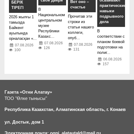
свои двери
осваивают
Вот оно –
БЕРІК
практические
счастье
ТІРЕГІ
В
навыки
Национальном
подрывного
Прочитав эти
2026 жылғы 1
центральном
дела
строки из
тамызда
музее
статьи нашего
Байкент
Республики
В
коллеги,
ауылында
Казахс...
соответствии с
опуб...
орналасқан «...
планом боевой
07.08.2026
07.08.2026
07.08.2026
подготовки на
126
131
100
полиг...
06.08.2026
157
Газета «Огни Алатау»
ТОО "Өлке тынысы"
Республика Казахстан, Алматинская область, г.
К
онаев
ул. Достык, дом 1
Электронная почта: ogni_alatautald@mail.ru