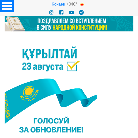
Конаев
+34C°