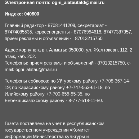
Электронная почта: ogni_alatautald@mail.ru
Индекс: 040800
Главный редактор - 87081441208, секретариат -
87474085535, корреспонденты - 87076994618, 87477387357,
прием рекламы и объявлений - 87013215750.
Адрес корпункта в г. Алматы: 050000, ул. Желтоксан, 112, 2
этаж, каб. 202.
Телефоны: прием рекламы и объявлений - 87013215750, e-
mail: ogni_alatau@mail.ru
Телефоны собкоров: по Уйгурскому району +7-708-367-14-
19; по Карасайскому району +7-747-563-61-18; по
Илийскому району +7-700-659-95-35, по
Енбекшиказахскому району - 8-777-518-11-80.
Газета поставлена на учет в республиканском
государственном учреждении «Комитет
информации Министерства культуры и