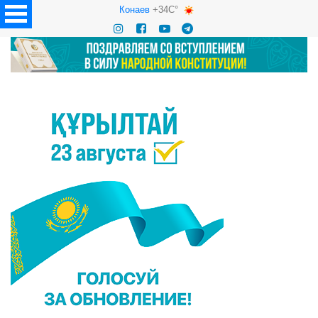
Конаев
+34C°