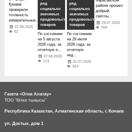
Карасайском
ряд
ряд
Қонаев
районе прошел
социально
социально
проверили
добрый,
значимых
значимых
готовность
светлы...
продовольственных
продовольственных
избирательных...
29.07.2026
товаров
товаров
07.08.2026
509
62
По состоянию
По состоянию
на 5 августа
на 29 июля
2026 года, за
2026 года, за
отчетную н...
отчетную
нед...
07.08.2026
113
31.07.2026
303
Газета «Огни Алатау»
ТОО "Өлке тынысы"
Республика Казахстан, Алматинская область, г.
К
онаев
ул. Достык, дом 1