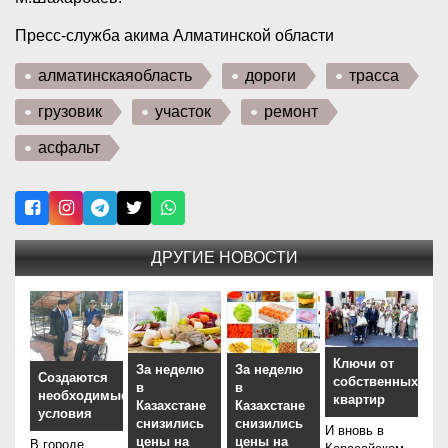
Пресс-служба акима Алматинской области
алматинскаяобласть
дороги
трасса
грузовик
участок
ремонт
асфальт
ДРУГИЕ НОВОСТИ
Ключи от
За неделю
За неделю
Создаются
собственных
в
в
необходимые
квартир
Казахстане
Казахстане
условия
снизились
снизились
И вновь в
цены на
цены на
В городе