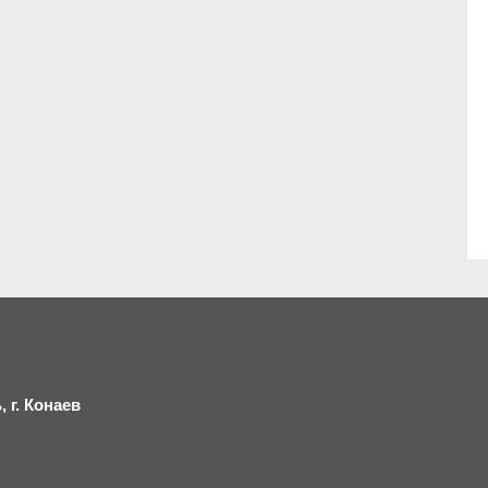
 г.
К
онаев