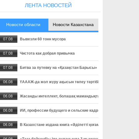
ЛЕНТА НОВОСТЕЙ
Новости области
Новости Казахстана
07.08
Вывезли 60 тонн мусора
07.08
Чистота как добрая привычка
07.08
Битва за путевку на «Қазақстан Барысы»
06.08
ҮАААЖ-да жол жүру ақысын төлеу тәртібі өзгерді: төлемді уа
06.08
Жасанды интеллект, болашақ мамандықтар және ауылдағы кад
06.08
ИИ, профессии будущего и сельские кадры - о чем спорили пар
06.08
В Казахстане издана книга «Әділетті қоғамға шыншыл сөз», в
06.08
«Таза бейсенбі»: Іле ауданында 3 мыңнан астам адам сенбілік