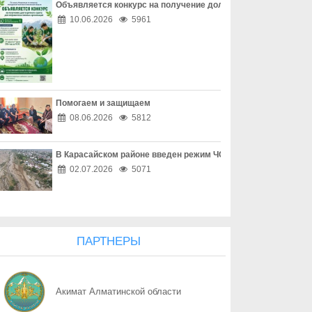
Объявляется конкурс на получение долгосрочного гранта д
06.08
Инвестиции в здоровье
10.06.2026
5961
06.08
Борьба с наркоманией выходит на новый уровень
06.08
Наркотическая зависимость разрушает здоровье
Помогаем и защищаем
06.08
Собственник обязан соблюдать законодательство
08.06.2026
5812
06.08
Опасный обгон – риск для каждого
В Карасайском районе введен режим ЧС местного масштаба
06.08
Перекресток, где победила вежливость
02.07.2026
5071
06.08
Право собственности - основа доверия
06.08
Собственность начинается с уважения
ПАРТНЕРЫ
06.08
Трезвость - часть профессии
Акимат Алматинской области
06.08
Дом, где праздник заканчивается бедой