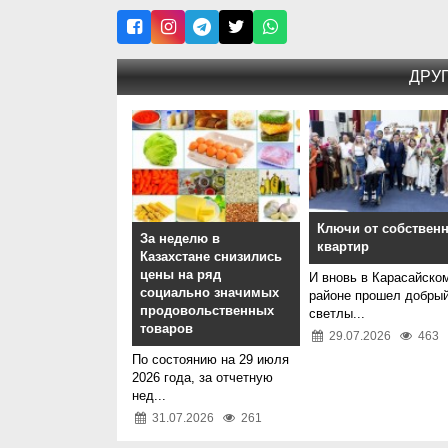
ДРУ
Ключи от собствен
За неделю в
квартир
Казахстане снизились
цены на ряд
И вновь в Карасайско
социально значимых
районе прошел добрый
продовольственных
светлы...
товаров
29.07.2026
463
По состоянию на 29 июля
2026 года, за отчетную
нед...
31.07.2026
261