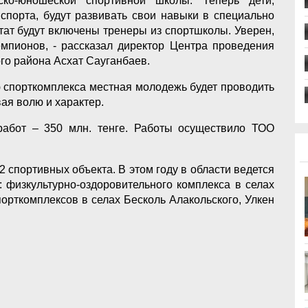
ско-юношеской спортивной школы. Теперь дети,
спорта, будут развивать свои навыки в специально
тат будут включены тренеры из спортшколы. Уверен,
мпионов, - рассказал директор Центра проведения
го района Асхат Сауганбаев.
ю спорткомплекса местная молодежь будет проводить
вая волю и характер.
работ – 350 млн. тенге. Работы осуществило ТОО
 спортивных объекта. В этом году в области ведется
: физкультурно-оздоровительного комплекса в селах
порткомплексов в селах Бесколь Алакольского, Улкен