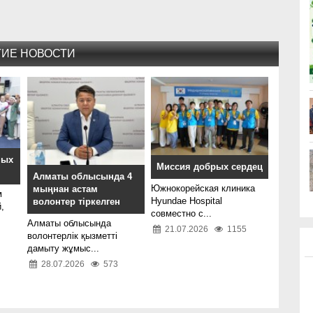
ГИЕ НОВОСТИ
ных
Миссия добрых сердец
Алматы облысында 4
Южнокорейская клиника
мыңнан астам
м
Hyundae Hospital
волонтер тіркелген
,
совместно с...
Алматы облысында
21.07.2026
1155
волонтерлік қызметті
дамыту жұмыс...
28.07.2026
573