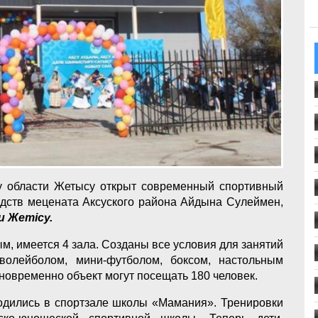
у области Жетысу открыт современный спортивный
редств мецената Аксуского района Айдына Сулеймен,
и Жетісу.
, имеется 4 зала. Созданы все условия для занятий
 волейболом, мини-футболом, боксом, настольным
дновременно объект могут посещать 180 человек.
водились в спортзале школы «Мамания». Тренировки