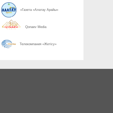
06.08
Поддельный начальник на связи
«Газета «Алатау Арайы»
06.08
Дроппер - не безобидный посредник
Qonaev Media
06.08
Қоршаған ортамыздың тазалығын сақтау – баршамыздың ортақ
Телекомпания «Жетісу»