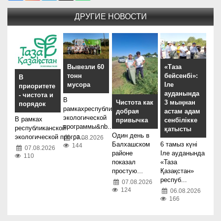
ДРУГИЕ НОВОСТИ
Вывезли 60
«Таза
тонн
бейсенбі»:
В
мусора
Іле
приоритете
ауданында
- чистота и
В
Чистота как
3 мыңнан
порядок
рамкахреспубликанской
добрая
астам адам
экологической
В рамках
привычка
сенбілікке
программы&nb...
республиканской
қатысты
Один день в
экологической програ...
07.08.2026
Балхашском
6 тамыз күні
144
07.08.2026
районе
Іле ауданында
110
показал
«Таза
простую...
Қазақстан»
респуб...
07.08.2026
124
06.08.2026
166