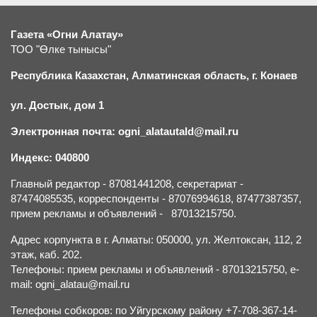
Газета «Огни Алатау»
ТОО "Өлке тынысы"
Республика Казахстан, Алматинская область, г.
К
онаев
ул. Достык, дом 1
Электронная почта: ogni_alatautald@mail.ru
Индекс: 040800
Главный редактор - 87081441208, секретариат -
87474085535, корреспонденты - 87076994618, 87477387357,
прием рекламы и объявлений - 87013215750.
Адрес корпункта в г. Алматы: 050000, ул. Желтоксан, 112, 2
этаж, каб. 202.
Телефоны: прием рекламы и объявлений - 87013215750, e-
mail: ogni_alatau@mail.ru
Телефоны собкоров: по Уйгурскому району +7-708-367-14-