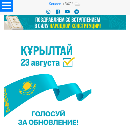
Конаев
+34C°