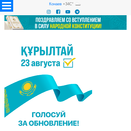
Конаев
+34C°