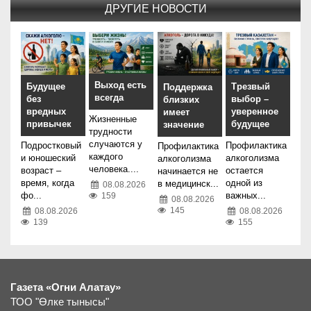
ДРУГИЕ НОВОСТИ
Выход есть
Будущее
Трезвый
Поддержка
всегда
без
выбор –
близких
вредных
уверенное
имеет
Жизненные
привычек
будущее
значение
трудности
случаются у
Подростковый
Профилактика
Профилактика
каждого
и юношеский
алкоголизма
алкоголизма
человека....
возраст –
остается
начинается не
время, когда
одной из
в медицинск...
08.08.2026
фо...
важных...
159
08.08.2026
145
08.08.2026
08.08.2026
139
155
Газета «Огни Алатау»
ТОО "Өлке тынысы"