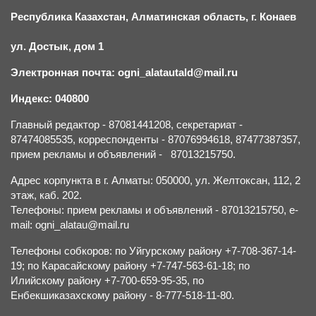
Республика Казахстан, Алматинская область, г.
К
онаев
ул. Достык, дом 1
Электронная почта: ogni_alatautald@mail.ru
Индекс: 040800
Главный редактор - 87081441208, секретариат -
87474085535, корреспонденты - 87076994618, 87477387357,
прием рекламы и объявлений - 87013215750.
Адрес корпункта в г. Алматы: 050000, ул. Желтоксан, 112, 2
этаж, каб. 202.
Телефоны: прием рекламы и объявлений - 87013215750, e-
mail: ogni_alatau@mail.ru
Телефоны собкоров: по Уйгурскому району +7-708-367-14-
19; по Карасайскому району +7-747-563-61-18; по
Илийскому району +7-700-659-95-35, по
Енбекшиказахскому району - 8-777-518-11-80.