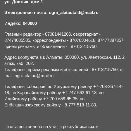
ул. Достык, дом 1
Электронная почта: ogni_alatautald@mail.ru
Индекс: 040800
Главный редактор - 87081441208, секретариат -
87474085535, корреспонденты - 87076994618, 87477387357,
прием рекламы и объявлений - 87013215750.
Адрес корпункта в г. Алматы: 050000, ул. Желтоксан, 112, 2
этаж, каб. 202.
Телефоны: прием рекламы и объявлений - 87013215750, e-
mail: ogni_alatau@mail.ru
Телефоны собкоров: по Уйгурскому району +7-708-367-14-
19; по Карасайскому району +7-747-563-61-18; по
Илийскому району +7-700-659-95-35, по
Енбекшиказахскому району - 8-777-518-11-80.
Газета поставлена на учет в республиканском