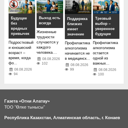
Выход есть
Будущее
Трезвый
Поддержка
всегда
без
выбор –
близких
вредных
уверенное
имеет
Жизненные
привычек
будущее
значение
трудности
случаются у
Подростковый
Профилактика
Профилактика
каждого
и юношеский
алкоголизма
алкоголизма
человека....
возраст –
остается
начинается не
время, когда
одной из
в медицинск...
08.08.2026
фо...
важных...
102
08.08.2026
99
08.08.2026
08.08.2026
94
100
Газета «Огни Алатау»
ТОО "Өлке тынысы"
Республика Казахстан, Алматинская область, г.
К
онаев