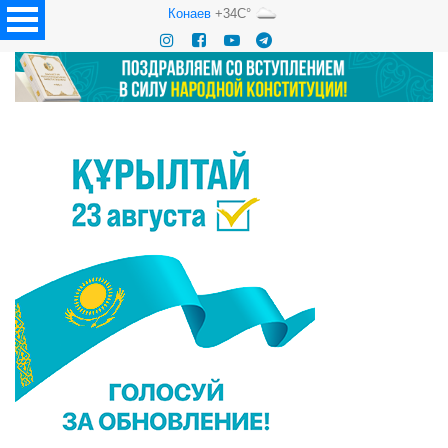
Конаев
+34C°