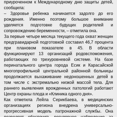
приуроченном к Международному дню защиты детей,
сообщила:
– Здоровье ребенка начинается задолго до его
рождения. Именно поэтому большое внимание
уделяется подготовке будущих родителей и
сопровождению беременности, – отметила она.
За первые четыре месяца текущего года охват женщин
предгравидарной подготовкой составил 46,7 процента
при плановом показателе в 45. В области
функционируют 13 организаций родовспоможения,
работающих по трехуровневой системе. На базе
перинатального центра города Есик и Карасайской
многопрофильной центральной районной больницы
продолжается выхаживание недоношенных детей в
том числе с экстремально низкой массой тела. Для
раннего выявления врожденных патологий работают
Центр охраны плода и «Клиника одного дня».
Как отметила Лейла Серикбаева, в медицинских
организациях региона внедрена универсально-
прогрессивная модель патронажной службы. Она
позволяет обеспечить регулярное наблюдение за