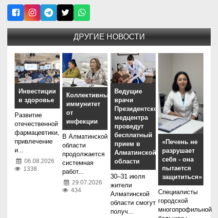
ДРУГИЕ НОВОСТИ
Инвестиции
Ведущие
Коллективный
в здоровье
врачи
иммунитет
Президентского
от
Развитие
медцентра
инфекции
отечественной
проведут
фармацевтики,
бесплатный
В Алматинской
привлечение
«Печень не
прием в
области
и...
разрушает
Алматинской
продолжается
себя - она
06.08.2026
области
системная
пытается
1338
работ...
30–31 июля
защититься»
29.07.2026
жители
434
Специалисты
Алматинской
городской
области смогут
многопрофильной
получ...