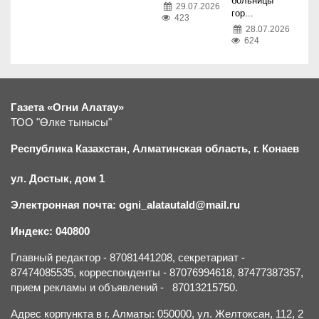
больницы
29.07.2026
гор...
423
28.07.2026
624
Газета «Огни Алатау»
ТОО "Өлке тынысы"
Республика Казахстан, Алматинская область, г.
К
онаев
ул. Достык, дом 1
Электронная почта: ogni_alatautald@mail.ru
Индекс: 040800
Главный редактор - 87081441208, секретариат -
87474085535, корреспонденты - 87076994618, 87477387357,
прием рекламы и объявлений - 87013215750.
Адрес корпункта в г. Алматы: 050000, ул. Желтоксан, 112, 2