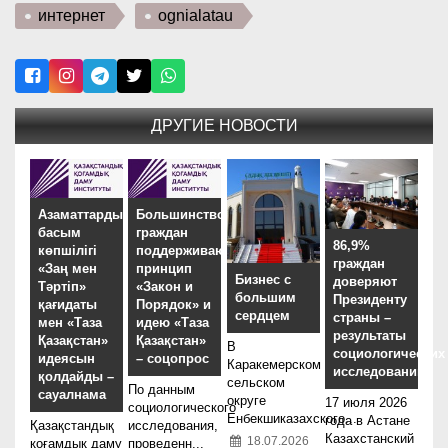
интернет
ognialatau
ДРУГИЕ НОВОСТИ
Азаматтардың
Большинство
басым
граждан
86,9%
көпшілігі
поддерживают
граждан
«Заң мен
принцип
Бизнес с
доверяют
Тәртіп»
«Закон и
большим
Президенту
қағидаты
Порядок» и
сердцем
страны –
мен «Таза
идею «Таза
результаты
Қазақстан»
Қазақстан»
В
социологических
идеясын
– соцопрос
Каракемерском
исследований
қолдайды –
сельском
По данным
сауалнама
округе
17 июля 2026
социологического
Енбекшиказахского...
года в Астане
Қазақстандық
исследования,
Казахстанский
18.07.2026
қоғамдық даму
проведенн...