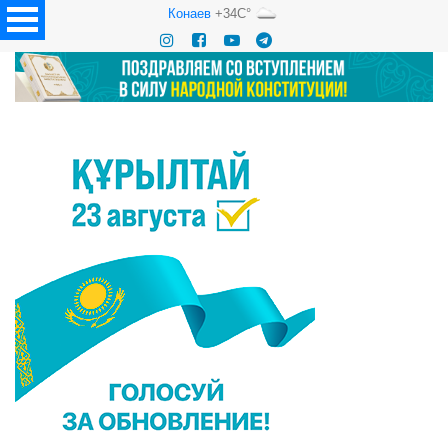
Конаев
+34C°