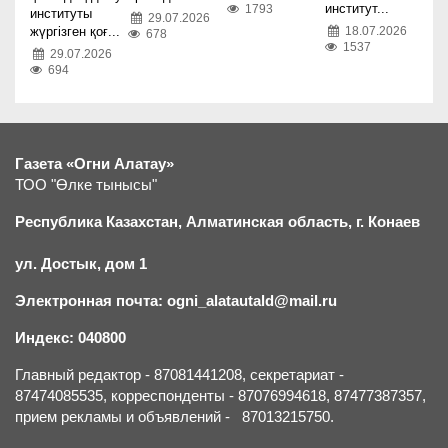
институт...
1793
институты
29.07.2026
жүргізген қоғ...
18.07.2026
678
1537
29.07.2026
694
Газета «Огни Алатау»
ТОО "Өлке тынысы"
Республика Казахстан, Алматинская область, г.
К
онаев
ул. Достык, дом 1
Электронная почта: ogni_alatautald@mail.ru
Индекс: 040800
Главный редактор - 87081441208, секретариат -
87474085535, корреспонденты - 87076994618, 87477387357,
прием рекламы и объявлений - 87013215750.