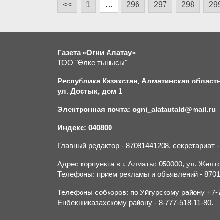
<<
1
…
296
297
298
29
Газета «Огни Алатау»
ТОО "Өлке тынысы"
Республика Казахстан, Алматинская область,
ул. Достык, дом 1
Электронная почта: ogni_alatautald@mail.ru
Индекс: 040800
Главный редактор - 87081441208, секретариат 
Адрес корпункта в г. Алматы: 050000, ул. Желток
Телефоны: прием рекламы и объявлений - 870132
Телефоны собкоров: по Уйгурскому району +7-70
Енбекшиказахскому району - 8-777-518-11-80.