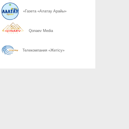
07.08
Шаг через дорогу
«Газета «Алатау Арайы»
07.08
Ремень нужен каждому
Qonaev Media
07.08
Тише едешь, дальше будешь
Телекомпания «Жетісу»