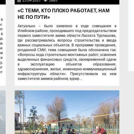
во
25.04.2017
1885
Общество
«С ТЕМИ, КТО ПЛОХО РАБОТАЕТ, НАМ
НЕ ПО ПУТИ»
 в
ы.
Актуально – было заявлено в ходе совещания в
но
Илийском районе, проходившего под председательством
 в
первого заместителя акима области Лаззата Турлашова,
да
где рассматривались вопросы строительства и ввода
а
важных социальных объектов. В программе проведения,
ое
розданной СМИ, тема совещания была обозначена так:
ом
«Вопросы хода строительно-монтажных работ, освоения
ти
выделенных финансовых средств, своевременной сдачи
у,
в эксплуатацию объектов образования,
ат
здравоохранения, жилья, инженерно-коммуникационный
ет
инфраструктуры области». Присутствовали на нем
заместители акимов районов, курир...