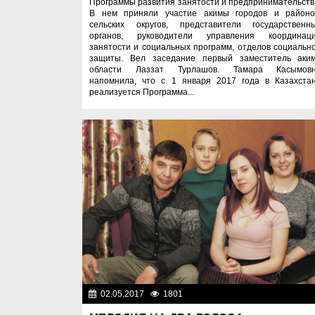
Программы развития занятости и предпринимательств
В нем приняли участие акимы городов и районо
сельских округов, представители государственн
органов, руководители управления координац
занятости и социальных программ, отделов социальн
защиты. Вел заседание первый заместитель аки
области Лаззат Турлашов. Тамара Касымов
напомнила, что с 1 января 2017 года в Казахста
реализуется Программа...
02.05.2017
1801
Общест