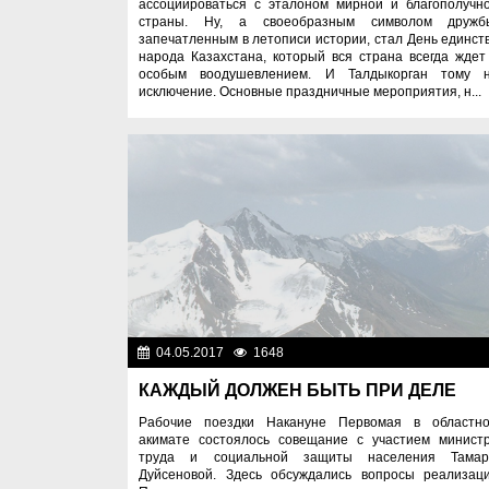
ассоциироваться с эталоном мирной и благополучн
страны. Ну, а своеобразным символом дружб
запечатленным в летописи истории, стал День единст
народа Казахстана, который вся страна всегда ждет
особым воодушевлением. И Талдыкорган тому 
исключение. Основные праздничные мероприятия, н...
04.05.2017
1648
Общест
КАЖДЫЙ ДОЛЖЕН БЫТЬ ПРИ ДЕЛЕ
Рабочие поездки Накануне Первомая в областн
акимате состоялось совещание с участием минист
труда и социальной защиты населения Тама
Дуйсеновой. Здесь обсуждались вопросы реализац