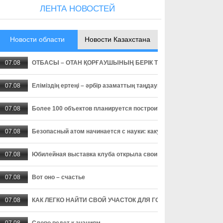
ЛЕНТА НОВОСТЕЙ
Новости области
Новости Казахстана
07.08
ОТБАСЫ – ОТАН ҚОРҒАУШЫНЫҢ БЕРІК ТІРЕГІ
07.08
Еліміздің ертеңі – әрбір азаматтың таңдауында
07.08
Более 100 объектов планируется построить в Алматинской обл
07.08
Безопасный атом начинается с науки: какую роль играют иссл
07.08
Юбилейная выставка клуба открыла свои двери
07.08
Вот оно – счастье
07.08
КАК ЛЕГКО НАЙТИ СВОЙ УЧАСТОК ДЛЯ ГОЛОСОВАНИЯ? ЗАП
07.08
Слово ведет к знаниям