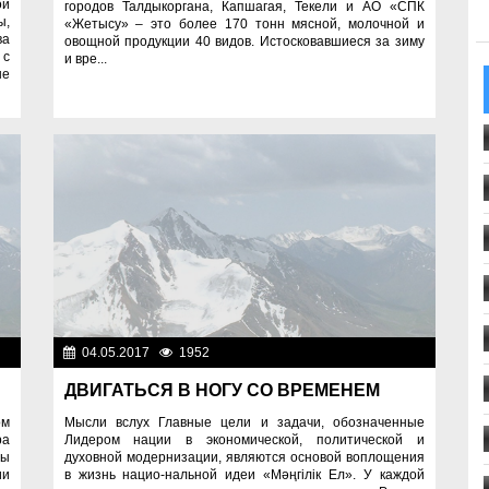
ой
городов Талдыкоргана, Капшагая, Текели и АО «СПК
ы,
«Жетысу» – это более 170 тонн мясной, молочной и
ва
овощной продукции 40 видов. Истосковавшиеся за зиму
 с
и вре...
не
во
04.05.2017
1952
Общество
ДВИГАТЬСЯ В НОГУ СО ВРЕМЕНЕМ
ом
Мысли вслух Главные цели и задачи, обозначенные
ра
Лидером нации в экономической, политической и
ры
духовной модернизации, являются основой воплощения
ии
в жизнь нацио-нальной идеи «Мәңгілік Ел». У каждой