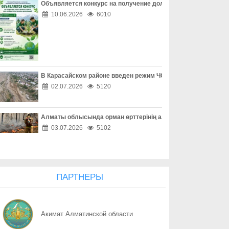
Объявляется конкурс на получение долгосрочного гранта д
07.08
Безопасность начинается с семьи
10.06.2026
6010
07.08
Счастливое детство начинается дома
07.08
Помочь вовремя
В Карасайском районе введен режим ЧС местного масштаба
07.08
Предупредить легче, чем вернуть
02.07.2026
5120
07.08
Проверка перед сделкой обязательна
Алматы облысында орман өрттерінің алдын алу жұмыстары
07.08
Берегите не только вещи, но и документы
03.07.2026
5102
07.08
Соседи могут стать надежной защитой
07.08
Когда вежливость не должна быть безграничной
ПАРТНЕРЫ
07.08
Руки должны держать руль
Акимат Алматинской области
07.08
Безопасное место в машине