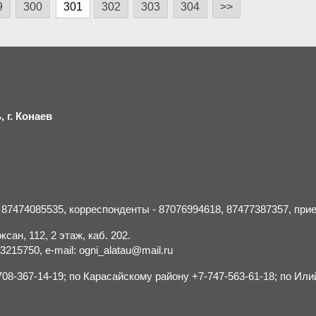
9
300
301
302
303
304
>>
 г.
К
онаев
- 87474085535, корреспонденты - 87076994618, 87477387357, пр
сан, 112, 2 этаж, каб. 202.
15750, e-mail: ogni_alatau@mail.ru
8-367-14-19; по Карасайскому району +7-747-563-61-18; по Или