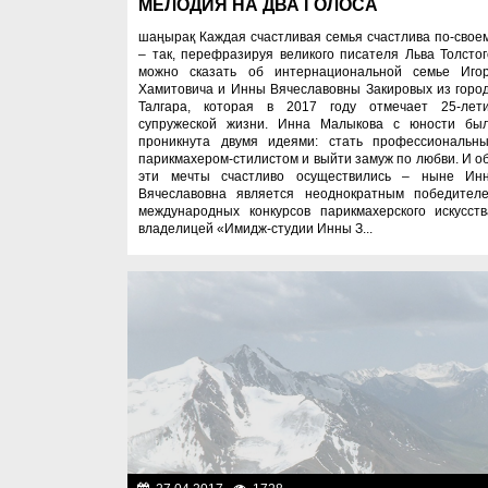
МЕЛОДИЯ НА ДВА ГОЛОСА
шаңырақ Каждая счастливая семья счастлива по-свое
– так, перефразируя великого писателя Льва Толстог
можно сказать об интернациональной семье Иго
Хамитовича и Инны Вячеславовны Закировых из горо
Талгара, которая в 2017 году отмечает 25-лет
супружеской жизни. Инна Малыкова с юности бы
проникнута двумя идеями: стать профессиональн
парикмахером-стилистом и выйти замуж по любви. И о
эти мечты счастливо осуществились – ныне Ин
Вячеславовна является неоднократным победител
международных конкурсов парикмахерского искусств
владелицей «Имидж-студии Инны З...