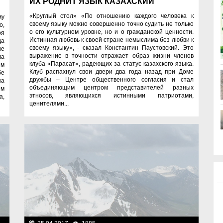
ИХ РОДНИТ ЯЗЫК КАЗАХСКИЙ
«Круглый стол» «По отношению каждого человека к
му
своему языку можно совершенно точно судить не только
о,
о его культурном уровне, но и о гражданской ценности.
ря
Истинная любовь к своей стране немыслима без любви к
да
своему языку», - сказал Константин Паустовский. Это
ие
выражение в точности отражает образ жизни членов
ла
клуба «Парасат», радеющих за статус казахского языка.
ым
Клуб распахнул свои двери два года назад при Доме
бе
дружбы – Центре общественного согласия и стал
на
объединяющим центром представителей разных
ем
этносов, являющихся истинными патриотами,
а,
ценителями...