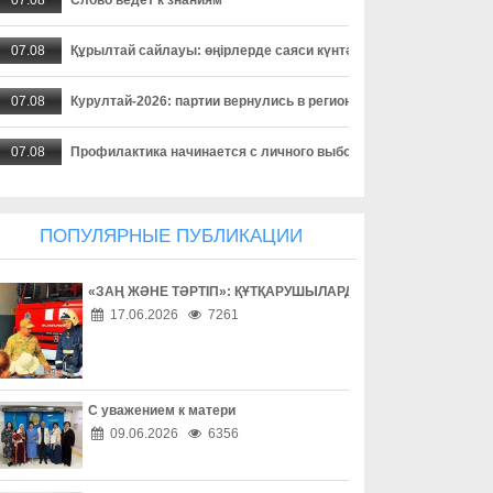
07.08
Құрылтай сайлауы: өңірлерде саяси күнтәртібі қалай түзіледі?
07.08
Курултай-2026: партии вернулись в регионы после дебатов
07.08
Профилактика начинается с личного выбора
07.08
Почему здоровый образ жизни - лучшая профилактика
ПОПУЛЯРНЫЕ ПУБЛИКАЦИИ
07.08
Когда страдает вся семья
«ЗАҢ ЖӘНЕ ТӘРТІП»: ҚҰТҚАРУШЫЛАРДЫҢ ЕҢБЕГІМЕН ТАН
07.08
Алкоголь и дорога несовместимы
17.06.2026
7261
07.08
Почему профилактика алкоголизма касается каждого
07.08
Не молчите о насилии
С уважением к матери
09.06.2026
6356
07.08
Каждый ребенок заслуживает счастливое детство