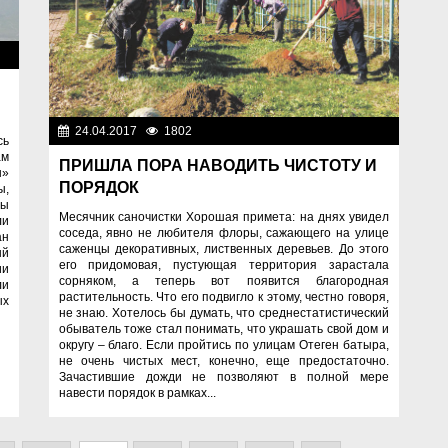
во
24.04.2017
1802
Общество
сь
ам
ПРИШЛА ПОРА НАВОДИТЬ ЧИСТОТУ И
ы»
ПОРЯДОК
ы,
ры
Месячник саночистки Хорошая примета: на днях увидел
ли
соседа, явно не любителя флоры, сажающего на улице
ан
саженцы декоративных, лиственных деревьев. До этого
ый
его придомовая, пустующая территория зарастала
ии
сорняком, а теперь вот появится благородная
ли
растительность. Что его подвигло к этому, честно говоря,
ых
не знаю. Хотелось бы думать, что среднестатистический
обыватель тоже стал понимать, что украшать свой дом и
округу – благо. Если пройтись по улицам Отеген батыра,
не очень чистых мест, конечно, еще предостаточно.
Зачастившие дожди не позволяют в полной мере
навести порядок в рамках...