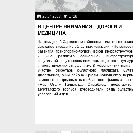
25.04.2017
1728
Общест
В ЦЕНТРЕ ВНИМАНИЯ – ДОРОГИ И
МЕДИЦИНА
На тему дня В Сарканском районном акимате состояло
выездное заседание областных комиссий: «По вопрос
развития транспортно-логистической инфраструктур
и «По развитию социальной инфраструктур
социальной защиты населения, языков, спорта, культу
и межэтнических отношений». В мероприятии приня
участие секретарь областного маслихата Султ
Дюсембинов, аким района Ергазы Кошанбеков, перв
заместитель председателя областного филиала парт
«Нұр Отан» Галиас-кар Сарыбаев, представите
депутатского корпуса, руководители ряда областн
управлений и деп...