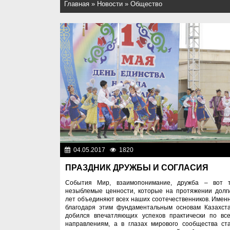
Главная
»
Новости
»
Общество
04.05.2017
1820
Общест
ПРАЗДНИК ДРУЖБЫ И СОГЛАСИЯ
События Мир, взаимопонимание, дружба – вот 
незыблемые ценности, которые на протяжении долг
лет объединяют всех наших соотечественников. Имен
благодаря этим фундаментальным основам Казахст
добился впечатляющих успехов практически по вс
направлениям, а в глазах мирового сообщества ст