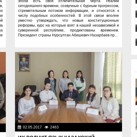
а.
эпохи есть своя отличительная черта. Реалии
в,
сегодняшнего времени, созвучные с бурным прогрессом,
ых
стремительным потоком информации, и относятся к
ии
числу подобных особенностей. В этой связи вполне
ой
уместно утверждать, что новые конституционные
ма
реформы, курс на которые взят в нашей независимой и
на
суверенной республике, продиктованы временем.
не
Президент страны Нурсултан Абишевич Назарбаев пр...
02.05.2017
2463
Общество
во