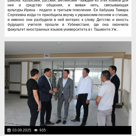
района. Казахский, русский, английский - каждый из этих языков для
нее и средство общения, и живая нить, связывающая
культуры.Ирина - педагог в третьем поколении. Ее бабушка Тамара
Сергеевна когда-то приобщила внучку к украинским песням и стихам,
и именно они разбудили в ней интерес к слову. Детство и юность
будущего учителя прошли в Узбекистане, где она окончила
факультет иностранных языков университета в г. Ташкенте.Уж...
03.09.2025
935
Культура