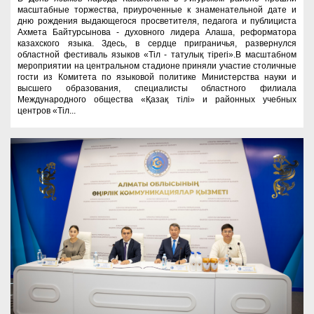
масштабные торжества, приуроченные к знаменательной дате и
дню рождения выдающегося просветителя, педагога и публициста
Ахмета Байтурсынова - духовного лидера Алаша, реформатора
казахского языка. Здесь, в сердце приграничья, развернулся
областной фестиваль языков «Тіл - татулық тірегі».В масштабном
мероприятии на центральном стадионе приняли участие столичные
гости из Комитета по языковой политике Министерства науки и
высшего образования, специалисты областного филиала
Международного общества «Қазақ тілі» и районных учебных
центров «Тіл...