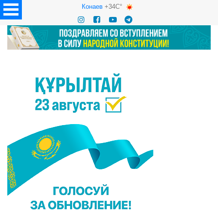
Конаев
+34C°