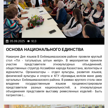
05.09.2025
913
Культура
ОСНОВА НАЦИОНАЛЬНОГО ЕДИНСТВА
Накануне Дня языков В Енбекшиказахском районе провели круглый
стол «Тіл - татулықтың алтын көпірі». В мероприятии приняли
участие представители этнокультурных объединений,
общественных структур Ассамблеи народа Казахстана, волонтеры и
журналисты. Организаторы – отдел культуры, развития языков,
физической культуры и спорта и КГУ «Қоғамдық келісім және даму
орталығы» Енбекшиказахского района. В рамках круглого стола свое
владение государственным языком продемонстрировали
представители разных национальностей, а этнокультурные
объединения представили выставку ремесленных изделий.- Быть
патриотом с...