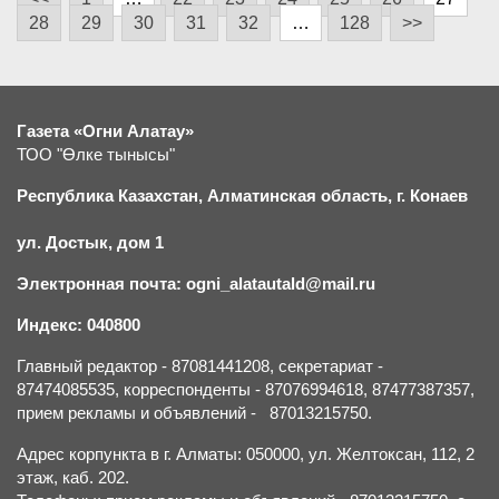
28
29
30
31
32
…
128
>>
Газета «Огни Алатау»
ТОО "Өлке тынысы"
Республика Казахстан, Алматинская область, г.
К
онаев
ул. Достык, дом 1
Электронная почта: ogni_alatautald@mail.ru
Индекс: 040800
Главный редактор - 87081441208, секретариат -
87474085535, корреспонденты - 87076994618, 87477387357,
прием рекламы и объявлений - 87013215750.
Адрес корпункта в г. Алматы: 050000, ул. Желтоксан, 112, 2
этаж, каб. 202.