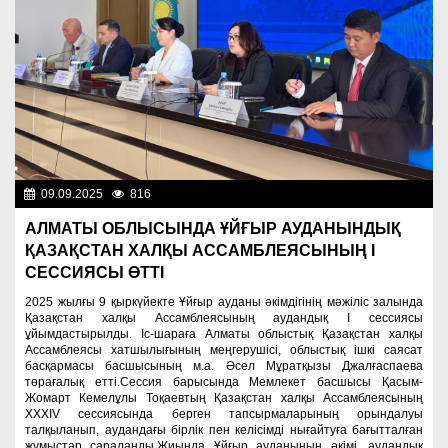
09.09.2025
816
Культура
АЛМАТЫ ОБЛЫСЫНДА ҰЙҒЫР АУДАНЫНДЫҚ
ҚАЗАҚСТАН ХАЛҚЫ АССАМБЛЕЯСЫНЫҢ І
СЕССИЯСЫ ӨТТІ
2025 жылғы 9 қыркүйекте Ұйғыр ауданы әкімдігінің мәжіліс залында
Қазақстан халқы Ассамблеясының аудандық І сессиясы
ұйымдастырылды. Іс-шараға Алматы облыстық Қазақстан халқы
Ассамблеясы хатшылығының меңгерушісі, облыстық ішкі саясат
басқармасы басшысының м.а. Әсел Мұратқызы Джалғаспаева
төрағалық етті.Сессия барысында Мемлекет басшысы Қасым-
Жомарт Кемелұлы Тоқаевтың Қазақстан халқы Ассамблеясының
ХХХІV сессиясында берген тапсырмаларының орындалуы
талқыланып, аудандағы бірлік пен келісімді нығайтуға бағытталған
жұмыстар сараланды.Жиында Ұйғыр ауданының әкімі, аудандық