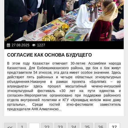
27.08.2025
1227
Культура
СОГЛАСИЕ КАК ОСНОВА БУДУЩЕГО
В этом году Казахстан отмечает 30-летие Ассамблеи народа
Казахстана. Для Енбекшиказахского района, где бок о бок живут
представители 54 этносов, эта дата имеет особое значение. Здесь
действуют пять районных и четыре областных этнокультурных
объединения.Накануне в рамках проекта «Бірлігіміз – әр
алуандықта» здесь прошел масштабный чечено-ингушский
этнокультурный фестиваль «30 лет на пути единства и
согласия».Мероприятие организовано при поддержке районного
отдела внутренней политики и КГУ «Қоғамдық келісім және даму
орталығы». Среди гостей этно-фестиваля: заместитель
председателя АНК Алматинско...
<<
1
…
22
23
24
25
26
27