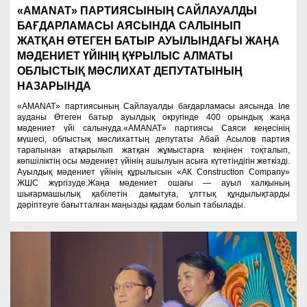
«AMANAT» ПАРТИЯСЫНЫҢ САЙЛАУАЛДЫ
БАҒДАРЛАМАСЫ АЯСЫНДА САЛЫНЫП
ЖАТҚАН ӨТЕГЕН БАТЫР АУЫЛЫНДАҒЫ ЖАҢА
МӘДЕНИЕТ ҮЙІНІҢ ҚҰРЫЛЫС АЛМАТЫ
ОБЛЫСТЫҚ МӘСЛИХАТ ДЕПУТАТЫНЫҢ
НАЗАРЫНДА
«AMANAT» партиясының Сайлауалды бағдарламасы аясында Іле
ауданы Өтеген батыр ауылдық округінде 400 орындық жаңа
мәдениет үйі салынуда.«AMANAT» партиясы Саяси кеңесінің
мүшесі, облыстық мәслихаттың депутаты Абай Асылов партия
тарапынан атқарылып жатқан жұмыстарға кеңінен тоқталып,
көпшіліктің осы мәдениет үйінің ашылуын асыға күтетіндігін жеткізді.
Ауылдық мәдениет үйінің құрылысын «АК Construction Company»
ЖШС жүргізуде.Жаңа мәдениет ошағы — ауыл халқының
шығармашылық қабілетін дамытуға, ұлттық құндылықтарды
дәріптеуге бағытталған маңызды қадам болып табылады.