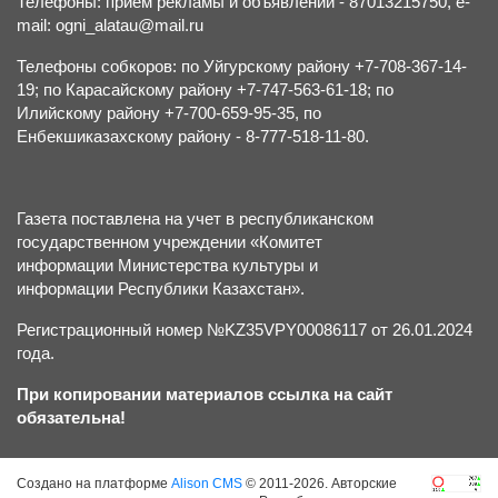
Телефоны: прием рекламы и объявлений - 87013215750, e-
mail: ogni_alatau@mail.ru
Телефоны собкоров: по Уйгурскому району +7-708-367-14-
19; по Карасайскому району +7-747-563-61-18; по
Илийскому району +7-700-659-95-35, по
Енбекшиказахскому району - 8-777-518-11-80.
Газета поставлена на учет в республиканском
государственном учреждении «Комитет
информации Министерства культуры и
информации Республики Казахстан».
Регистрационный номер №KZ35VPY00086117 от 26.01.2024
года.
При копировании материалов ссылка на сайт
обязательна!
Создано на платформе
Alison CMS
© 2011-2026. Авторские