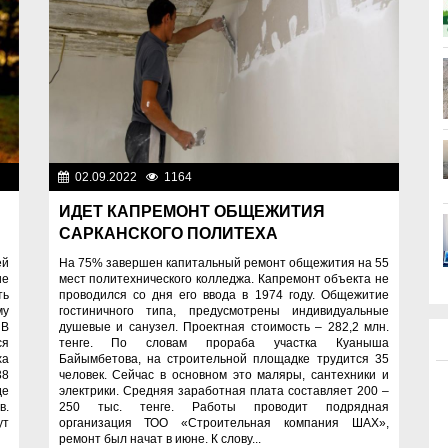
ое
02.09.2022
1164
Социальная сфера
ИДЕТ КАПРЕМОНТ ОБЩЕЖИТИЯ
САРКАНСКОГО ПОЛИТЕХА
ей
На 75% завершен капитальный ремонт общежития на 55
ие
мест политехнического колледжа. Капремонт объекта не
ть
проводился со дня его ввода в 1974 году. Общежитие
му
гостиничного типа, предусмотрены индивидуальные
 В
душевые и санузел. Проектная стоимость – 282,2 млн.
ся
тенге. По словам прораба участка Куаныша
ха
Байымбетова, на строительной площадке трудится 35
38
человек. Сейчас в основном это маляры, сантехники и
де
электрики. Средняя заработная плата составляет 200 –
в.
250 тыс. тенге. Работы проводит подрядная
ут
организация ТОО «Строительная компания ШАХ»,
ремонт был начат в июне. К слову...