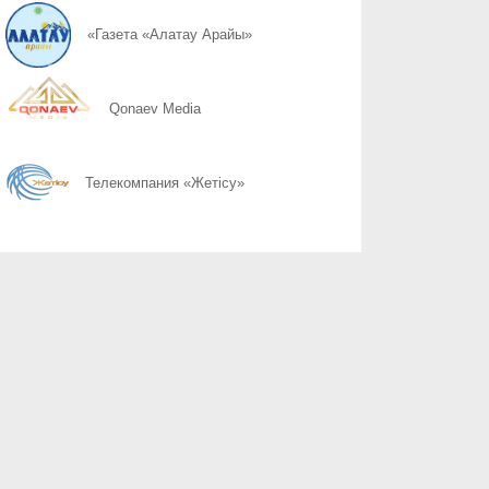
08.08
Простые правила сохранности имущества
«Газета «Алатау Арайы»
08.08
Собственность под охраной закона
Qonaev Media
08.08
Почему 120 баллов не всегда гарантируют грант, а 100 могут 
Телекомпания «Жетісу»