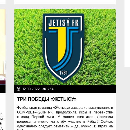
ии
02.09.2022
754
Спорт и туризм
ТРИ ПОБЕДЫ «ЖЕТЫСУ»
Футбольная команда «Жетысу» завершив выступление в
OLIMPBET–Кубке РК, продолжила игры в первенстве
та
команд Первой лиги. У многих скептиков возникали
ом
вопросы, а нужно ли клубу участие в Кубке? Сейчас
вы
однозначно следует отметить – да, нужно. В играх на
яд