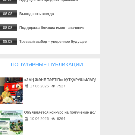
08.08
Выход есть всегда
08.08
Поддержка близких имеет значение
08.08
Трезвый выбор – уверенное будущее
08.08
Взаимное уважение на дороге
ПОПУЛЯРНЫЕ ПУБЛИКАЦИИ
08.08
Дети учатся на примере взрослых
«ЗАҢ ЖӘНЕ ТӘРТІП»: ҚҰТҚАРУШЫЛАРДЫҢ ЕҢБЕГІМЕН ТАН
08.08
Внимание за рулем спасает жизни
17.06.2026
7527
08.08
Безопасность начинается за рулем
08.08
Доверие сильнее опасных соблазнов
Объявляется конкурс на получение долгосрочного гранта д
10.06.2026
6264
08.08
Осторожность – лучшая защита в сети