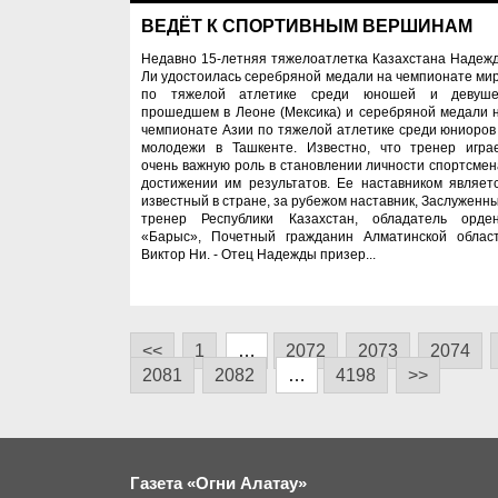
ВЕДЁТ К СПОРТИВНЫМ ВЕРШИНАМ
Недавно 15-летняя тяжелоатлетка Казахстана Надеж
Ли удостоилась серебряной медали на чемпионате ми
по тяжелой атлетике среди юношей и девуше
прошедшем в Леоне (Мексика) и серебряной медали 
чемпионате Азии по тяжелой атлетике среди юниоров
молодежи в Ташкенте. Известно, что тренер игра
очень важную роль в становлении личности спортсмен
достижении им результатов. Ее наставником являет
известный в стране, за рубежом наставник, Заслуженн
тренер Республики Казахстан, обладатель орде
«Барыс», Почетный гражданин Алматинской облас
Виктор Ни. - Отец Надежды призер...
<<
1
…
2072
2073
2074
2081
2082
…
4198
>>
Газета «Огни Алатау»