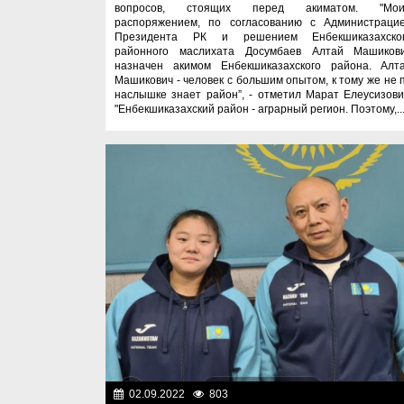
вопросов, стоящих перед акиматом. "Мо
распоряжением, по согласованию с Администраци
Президента РК и решением Енбекшиказахско
районного маслихата Досумбаев Алтай Машиков
назначен акимом Енбекшиказахского района. Алт
Машикович - человек с большим опытом, к тому же не 
наслышке знает район”, - отметил Марат Елеусизови
"Енбекшиказахский район - аграрный регион. Поэтому,..
02.09.2022
803
Спорт и тур