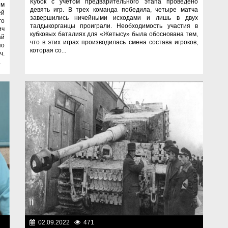
Кубок с учетом предварительного этапа проведено
им
девять игр. В трех команда победила, четыре матча
ей
завершились ничейными исходами и лишь в двух
го
талдыкорганцы проиграли. Необходимость участия в
ич
кубковых баталиях для «Жетысу» была обоснована тем,
ай
что в этих играх производилась смена состава игроков,
по
которая со...
ч.
.
изм
02.09.2022
471
Нет информации