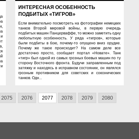
ИНТЕРЕСНАЯ ОСОБЕННОСТЬ
ПОДБИТЫХ «ТИГРОВ»
да
ра
Если внимательно посмотреть на фотографии немецких
к,
танков Второй мировой войны, в первую очередь
на
подбитых машин Панцерваффе, то можно заметить одну
 и
любопытную особенность. У ряда «тигров», которые
ет
были подбиты в бою, почему-то опущено вниз орудие.
а,
Почему же такое происходит? На самом деле все
ся
достаточно просто, сообщает портал «Новате». Танк
ый
«тигр» был одной из самых грозных боевых машин по ту
на
сторону Восточного фронта. Будучи заправленным под
ти
затяжку и находясь в исправном состоянии, он являлся
грозным противником для советских и союзнических
танков. Одн...
2075
2076
2077
2078
2079
2080