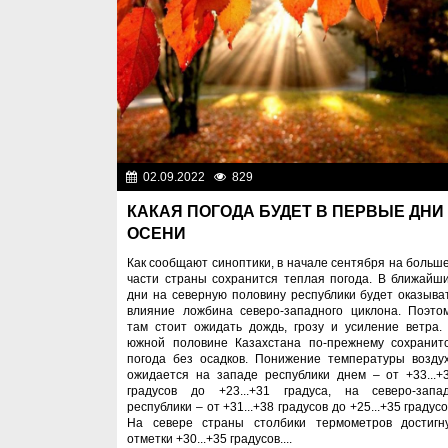
02.09.2022
829
Разн
КАКАЯ ПОГОДА БУДЕТ В ПЕРВЫЕ ДНИ
ОСЕНИ
Как сообщают синоптики, в начале сентября на больш
части страны сохранится теплая погода. В ближайш
дни на северную половину республики будет оказыва
влияние ложбина северо-западного циклона. Поэто
там стоит ожидать дождь, грозу и усиление ветра.
южной половине Казахстана по-прежнему сохранит
погода без осадков. Понижение температуры возду
ожидается на западе республики днем – от +33...+
градусов до +23...+31 градуса, на северо-запа
республики – от +31...+38 градусов до +25...+35 градусо
На севере страны столбики термометров достигн
отметки +30...+35 градусов....