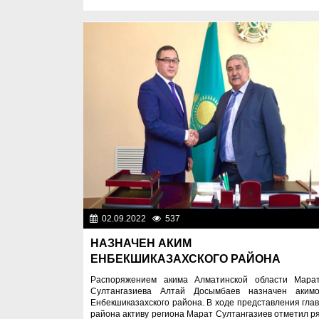
02.09.2022
537
Нет информац
НАЗНАЧЕН АКИМ
ЕНБЕКШИКАЗАХСКОГО РАЙОНА
Распоряжением акима Алматинской области Мара
Султангазиева Алтай Досымбаев назначен аким
Енбекшиказахского района. В ходе представления гла
района активу региона Марат Султангазиев отметил р