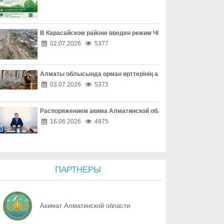
08.08
Одно решение может изменить жизнь
08.08
Профилактика сильнее зависимости
В Карасайском районе введен режим ЧС местного масштаба
02.07.2026
5377
08.08
«Әділет» форумы, Respublica-ның ReTalks алаңы және Baytaq-
Алматы облысында орман өрттерінің алдын алу жұмыстары
08.08
Форум «Әділет», ReTalks Respublica и экологический караван B
03.07.2026
5373
08.08
Один код – и аккаунт потерян
Распоряжением акима Алматинской области Куаныш Бахыту
08.08
Покупки без неприятных сюрпризов
16.06.2026
4975
08.08
Опасная ссылка в один клик
08.08
«Ваш счет в опасности» - не спешите верить
ПАРТНЕРЫ
08.08
Осторожность при онлайн-сделках
Акимат Алматинской области
08.08
Как обезопасить свое жилье