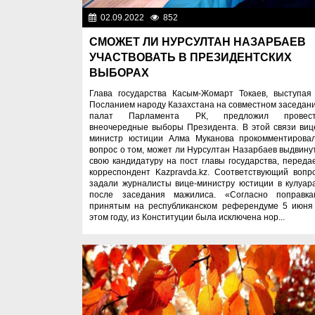
02.09.2022
852
Новости Казахста
СМОЖЕТ ЛИ НУРСУЛТАН НАЗАРБАЕВ
УЧАСТВОВАТЬ В ПРЕЗИДЕНТСКИХ
ВЫБОРАХ
Глава государства Касым-Жомарт Токаев, выступая
Посланием народу Казахстана на совместном заседан
палат Парламента РК, предложил провес
внеочередные выборы Президента. В этой связи виц
министр юстиции Алма Муканова прокомментирова
вопрос о том, может ли Нурсултан Назарбаев выдвину
свою кандидатуру на пост главы государства, переда
корреспондент Kazpravda.kz. Соответствующий вопр
задали журналисты вице-министру юстиции в кулуар
после заседания мажилиса. «Согласно поправка
принятым на республиканском референдуме 5 июня
этом году, из Конституции была исключена нор...