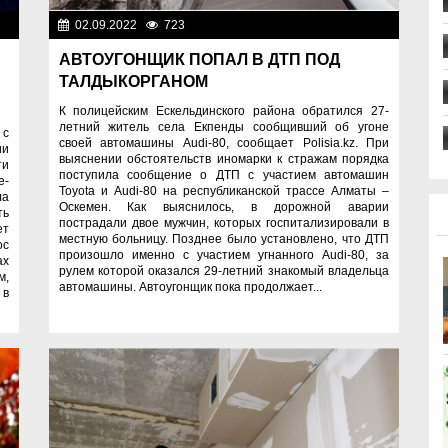
на
02.09.2022
723
Правопорядок
АВТОУГОНЩИК ПОПАЛ В ДТП ПОД
ТАЛДЫКОРГАНОМ
К полицейским Ескельдинского района обратился 27-
летний житель села Екпенды сообщивший об угоне
 с
своей автомашины Audi-80, сообщает Polisia.kz. При
ии
выяснении обстоятельств иномарки к стражам порядка
ти
поступила сообщение о ДТП с участием автомашин
е-
Toyota и Audi-80 на республиканской трассе Алматы –
ла
Оскемен. Как выяснилось, в дорожной аварии
ть
пострадали двое мужчин, которых госпитализировали в
ет
местную больницу. Позднее было установлено, что ДТП
ос
произошло именно с участием угнанного Audi-80, за
ах
рулем которой оказался 29-летний знакомый владельца
м,
автомашины. Автоугонщик пока продолжает...
 в