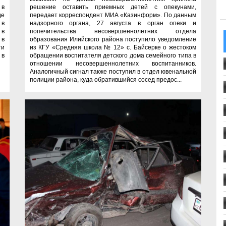
 в
решение оставить приемных детей с опекунами,
де
передает корреспондент МИА «Казинформ». По данным
 в
надзорного органа, 27 августа в орган опеки и
 в
попечительства несовершеннолетних отдела
 в
образования Илийского района поступило уведомление
ти
из КГУ «Средняя школа № 12» с. Байсерке о жестоком
 в
обращении воспитателя детского дома семейного типа в
отношении несовершеннолетних воспитанников.
Аналогичный сигнал также поступил в отдел ювенальной
полиции района, куда обратившийся сосед предос...