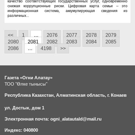
качество соответствующих государственных услуг, одновременно
снижая коррупционные риски. Цифровая карта семьи – это
информационная система, аккумулирующая сведения из
различных...
<<
1
…
2076
2077
2078
2079
2080
2081
2082
2083
2084
2085
2086
…
4198
>>
Газета «Огни Алатау»
ТОО "Өлке тынысы"
Республика Казахстан, Алматинская область, г.
К
онаев
ул. Достык, дом 1
Электронная почта: ogni_alatautald@mail.ru
Индекс: 040800