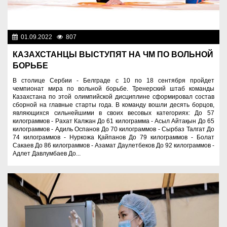
01.09.2022
807
Спорт и туризм
КАЗАХСТАНЦЫ ВЫСТУПЯТ НА ЧМ ПО ВОЛЬНОЙ
БОРЬБЕ
В столице Сербии - Белграде с 10 по 18 сентября пройдет
чемпионат мира по вольной борьбе. Тренерский штаб команды
Казахстана по этой олимпийской дисциплине сформировал состав
сборной на главные старты года. В команду вошли десять борцов,
являющихся сильнейшими в своих весовых категориях: До 57
килограммов - Рахат Калжан До 61 килограмма - Асыл Айтақын До 65
килограммов - Адиль Оспанов До 70 килограммов - Сырбаз Талгат До
74 килограммов - Нуркожа Қайпанов До 79 килограммов - Болат
Сакаев До 86 килограммов - Азамат Даулетбеков До 92 килограммов -
Адлет Давлумбаев До...