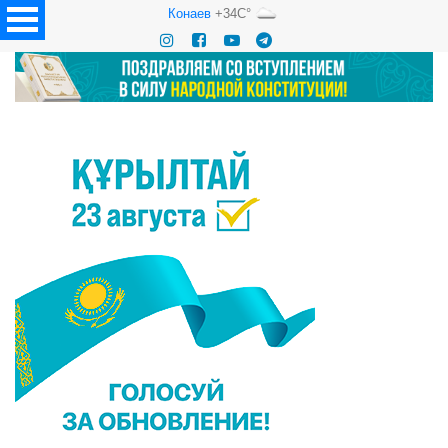
Конаев
+34C°