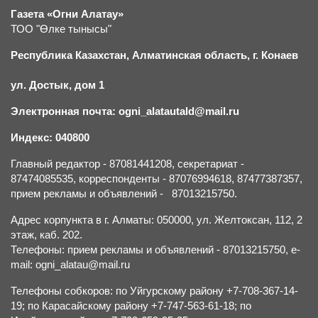
Газета «Огни Алатау»
ТОО "Өлке тынысы"
Республика Казахстан, Алматинская область, г.
К
онаев
ул. Достык, дом 1
Электронная почта: ogni_alatautald@mail.ru
Индекс: 040800
Главный редактор - 87081441208, секретариат -
87474085535, корреспонденты - 87076994618, 87477387357,
прием рекламы и объявлений - 87013215750.
Адрес корпункта в г. Алматы: 050000, ул. Желтоксан, 112, 2
этаж, каб. 202.
Телефоны: прием рекламы и объявлений - 87013215750, e-
mail: ogni_alatau@mail.ru
Телефоны собкоров: по Уйгурскому району +7-708-367-14-
19; по Карасайскому району +7-747-563-61-18; по