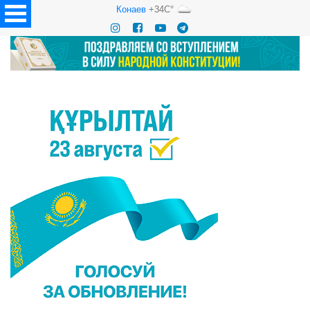
Конаев
+34C°