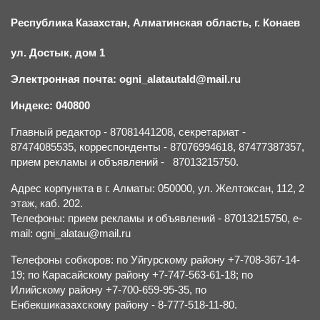
Республика Казахстан, Алматинская область, г.
К
онаев
ул. Достык, дом 1
Электронная почта: ogni_alatautald@mail.ru
Индекс: 040800
Главный редактор - 87081441208, секретариат -
87474085535, корреспонденты - 87076994618, 87477387357,
прием рекламы и объявлений - 87013215750.
Адрес корпункта в г. Алматы: 050000, ул. Желтоксан, 112, 2
этаж, каб. 202.
Телефоны: прием рекламы и объявлений - 87013215750, e-
mail: ogni_alatau@mail.ru
Телефоны собкоров: по Уйгурскому району +7-708-367-14-
19; по Карасайскому району +7-747-563-61-18; по
Илийскому району +7-700-659-95-35, по
Енбекшиказахскому району - 8-777-518-11-80.