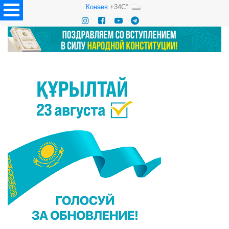
Конаев
+34C°