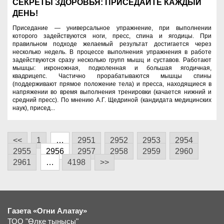
СЕКРЕТЫ ЗДОРОВЬЯ: ПРИСЕДАЙТЕ КАЖДЫЙ
ДЕНЬ!
Приседание — универсальное упражнение, при выполнении
которого задействуются ноги, пресс, спина и ягодицы. При
правильном подходе желаемый результат достигается через
несколько недель. В процессе выполнения упражнения в работе
задействуются сразу несколько групп мышц и суставов. Работают
мышцы: икроножная, подколенная и большая ягодичная,
квадрицепс. Частично прорабатываются мышцы спины
(поддерживают прямое положение тела) и пресса, находящиеся в
напряжении во время выполнения тренировки (качается нижний и
средний пресс). По мнению А.Г. Щедриной (кандидата медицинских
наук), присед...
<<
1
…
2951
2952
2953
2954
2955
2956
2957
2958
2959
2960
2961
…
4198
>>
Газета «Огни Алатау»
ТОО "Өлке тынысы"