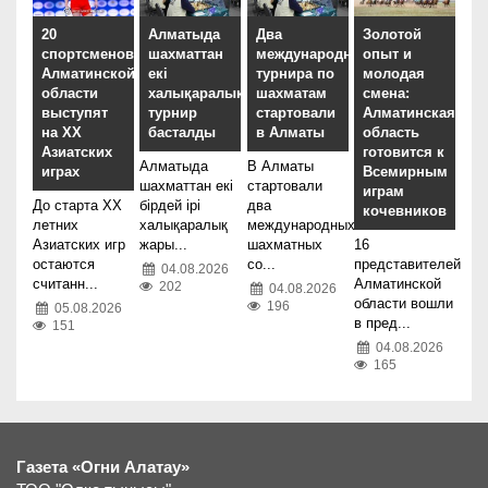
20
Алматыда
Два
Золотой
спортсменов
шахматтан
международных
опыт и
Алматинской
екі
турнира по
молодая
области
халықаралық
шахматам
смена:
выступят
турнир
стартовали
Алматинская
на XX
басталды
в Алматы
область
Азиатских
готовится к
Алматыда
В Алматы
играх
Всемирным
шахматтан екі
стартовали
играм
До старта XX
бірдей ірі
два
кочевников
летних
халықаралық
международных
Азиатских игр
жары...
шахматных
16
остаются
со...
представителей
04.08.2026
считанн...
Алматинской
202
04.08.2026
области вошли
196
05.08.2026
в пред...
151
04.08.2026
165
Газета «Огни Алатау»