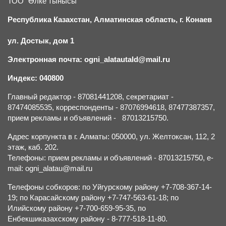
ТОО "Өлке тынысы"
Республика Казахстан, Алматинская область, г.
К
онаев
ул. Достык, дом 1
Электронная почта: ogni_alatautald@mail.ru
Индекс: 040800
Главный редактор - 87081441208, секретариат -
87474085535, корреспонденты - 87076994618, 87477387357,
прием рекламы и объявлений - 87013215750.
Адрес корпункта в г. Алматы: 050000, ул. Желтоксан, 112, 2
этаж, каб. 202.
Телефоны: прием рекламы и объявлений - 87013215750, e-
mail: ogni_alatau@mail.ru
Телефоны собкоров: по Уйгурскому району +7-708-367-14-
19; по Карасайскому району +7-747-563-61-18; по
Илийскому району +7-700-659-95-35, по
Енбекшиказахскому району - 8-777-518-11-80.