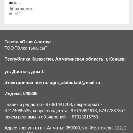
по ф...
08.08.2026
109
Газета «Огни Алатау»
ТОО "Өлке тынысы"
Республика Казахстан, Алматинская область, г.
К
онаев
ул. Достык, дом 1
Электронная почта: ogni_alatautald@mail.ru
Индекс: 040800
Главный редактор - 87081441208, секретариат -
87474085535, корреспонденты - 87076994618, 87477387357,
прием рекламы и объявлений - 87013215750.
Адрес корпункта в г. Алматы: 050000, ул. Желтоксан, 112, 2