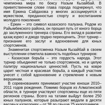
чемпионка мира по боксу Назым Кызайбай. В
приветственном слове глава города подчеркнул, что
имя Еркина Сайдахова у многих ассоциируется с
мужеством, преданностью спорту и воспитанием
молодого поколения:
- Еркин – это символ казахского палуана. Родом из
Райымбекского района, он прошел путь от юного борца
до заслуженного тренера страны. Его вклад в развитие
қазақ күресі и дзюдо трудно переоценить. Этот турнир –
признание его заслуг и вдохновение для юных
спортсменов.
Знаменитая спортсменка Назым Кызайбай в своем
выступлении отметила важность подобных турниров:
- Казахская борьба – это гордость народа. Этот
турнир объединяет не только спортсменов, но и целую
палитру национальных ценностей. Пусть на ковре
царит честная и красивая борьба, а каждый участник
унесет с собой вдохновение и стремление к новым
вершинам.
В соревнованиях принимают участие юноши 2010–
2011 годов рождения. Помимо борцов из Алматинской
области, в турнире участвуют спортсмены еще из пяти
регионов страны. Всего на татами выйдут более 250
юных палуанов, которые разыграют медали в десяти
весовых категориях – от 38 до свыше 75 килограммов.