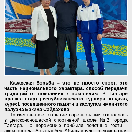
Казахская борьба – это не просто спорт, это
часть национального характера, способ передачи
традиций от поколения к поколению. В Талгаре
прошел старт республиканского турнира по қазақ
күресі, посвященного памяти и заслугам именитого
палуана Еркина Сайдахова.
Торжественное открытие соревнований состоялось
в детско-юношеской спортивной школе №2 города
Талгара. На церемонию прибыли почетные гости –
аким города Арыстанбек Абилхаирулы и двукратная