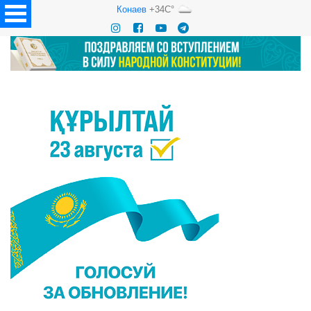
Конаев
+34C°