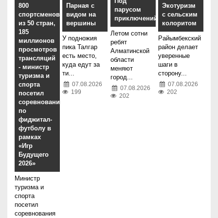
Под
800
Парная с
Экотуризм
парусом
спортсменов
видом на
с сельским
приключений
из 50 стран,
вершины
колоритом
185
Летом сотни
У подножия
Райымбекский
миллионов
ребят
пика Талгар
район делает
просмотров
Алматинской
есть место,
уверенные
трансляций
области
куда едут за
шаги в
- министр
меняют
ти...
сторону...
туризма и
город...
спорта
07.08.2026
07.08.2026
07.08.2026
199
202
посетил
202
соревнования
по
фиджитал-
футболу в
рамках
«Игр
Будущего
2026»
Министр
туризма и
спорта
посетил
соревнования