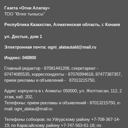
Газета «Огни Алатау»
ТОО "Өлке тынысы"
Республика Казахстан, Алматинская область, г.
К
онаев
ул. Достык, дом 1
Электронная почта: ogni_alatautald@mail.ru
Индекс: 040800
Главный редактор - 87081441208, секретариат -
87474085535, корреспонденты - 87076994618, 87477387357,
прием рекламы и объявлений - 87013215750.
Адрес корпункта в г. Алматы: 050000, ул. Желтоксан, 112, 2
этаж, каб. 202.
Телефоны: прием рекламы и объявлений - 87013215750, e-
mail: ogni_alatau@mail.ru
Телефоны собкоров: по Уйгурскому району +7-708-367-14-
19; по Карасайскому району +7-747-563-61-18; по