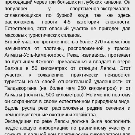
проходящий через три больших и глубоких каньона. Он
популярен у спортсменов-экстремалов,
сплавляющихся по бурной воде, так как здесь
расположены пороги 4-5 категории сложности.
Естественно, этот опасный участок не пригоден для
массовых туристических сплавов.
Второй участок протяженностью более 270 километров
начинается от плотины, расположенной у трассы
Алматы-Усть-Каменогорск. Река, извиваясь, протекает
по пустыням Южного Прибалхашья и впадает в озеро
Балхаш в 50 километрах от станции Лепсы. Этот
участок, к сожалению, практически неизвестен
туристам из-за своей относительной удаленности от
Талдыкоргана (на более чем 250 километров) и от
Алматы (почти на 500 километров). Но именно поэтому
он сохранился в своем естественном природном виде.
Вдоль русла реки расположены редкие селения и
немногочисленные охотничьи хозяйства.
Экспедиция по реке Лепсы должна была восполнить
недостающую информацию по равнинному участку и
служить в дальнейшем практическим руководством для