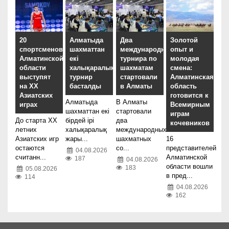
20
Алматыда
Два
Золотой
спортсменов
шахматтан
международных
опыт и
Алматинской
екі
турнира по
молодая
области
халықаралық
шахматам
смена:
выступят
турнир
стартовали
Алматинская
на XX
басталды
в Алматы
область
Азиатских
готовится к
Алматыда
В Алматы
играх
Всемирным
шахматтан екі
стартовали
играм
До старта XX
бірдей ірі
два
кочевников
летних
халықаралық
международных
Азиатских игр
жары...
шахматных
16
остаются
со...
представителей
04.08.2026
считанн...
Алматинской
187
04.08.2026
области вошли
183
05.08.2026
в пред...
114
04.08.2026
162