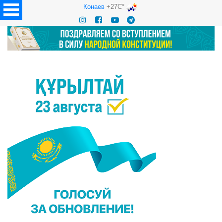
Конаев
+27C°