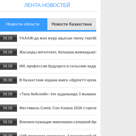
ЛЕНТА НОВОСТЕЙ
Новости области
Новости Казахстана
06.08
ҮАААЖ-да жол жүру ақысын төлеу тәртібі өзгерді: төлемді уа
06.08
Жасанды интеллект, болашақ мамандықтар және ауылдағы кад
06.08
ИИ, профессии будущего и сельские кадры - о чем спорили пар
06.08
В Казахстане издана книга «Әділетті қоғамға шыншыл сөз», в
06.08
«Таза бейсенбі»: Іле ауданында 3 мыңнан астам адам сенбілік
06.08
Фестиваль Comic Con Astana 2026 стартовал в столице
06.08
Военнослужащие инженерно-саперной бригады осваивают прак
06.08
ЦИК проверил готовность Алматинской области к выборам деп