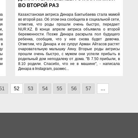
ВО ВТОРОЙ РАЗ
ла
Казахстанская актриса Динара Бактыбаева стала мамой
ни
во второй раз. Об этом она сообщила в социальной сети,
ля
отметив, что роды прошли очень быстро, передает
и,
NUR.KZ. В конце апреле актриса объявила о второй
ли
беременности. Позже Динара раскрыла пол будущего
на
ребенка, сообщив, что у нее снова будет девочка.
 в
Отметим, что Динара и ее супруг Арман Айтасов растят
ду
очаровательную малышку Аяну. Вторые роды актрисы
ды
прошли очень быстро, с мужем они успели прибыть в
же
родильный дом неподалеку от дома. "В 7.50 прибыли, в
ли
8.10 родили. Спасибо, что не в машине", - написала
Динара в Instagram, размес...
51
52
53
54
55
56
57
…