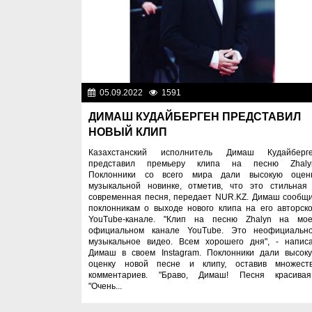
05.09.2022
1591
Лю
ДИМАШ КУДАЙБЕРГЕН ПРЕДСТАВИЛ
НОВЫЙ КЛИП
Казахстанский исполнитель Димаш Кудайберг
представил премьеру клипа на песню Zhaly
Поклонники со всего мира дали высокую оцен
музыкальной новинке, отметив, что это стильная
современная песня, передает NUR.KZ. Димаш сообщ
поклонникам о выходе нового клипа на его авторск
YouTube-канале. "Клип на песню Zhalyn на мо
официальном канале YouTube. Это неофициальн
музыкальное видео. Всем хорошего дня", - напис
Димаш в своем Instagram. Поклонники дали высок
оценку новой песне и клипу, оставив множест
комментариев. "Браво, Димаш! Песня красивая!
"Очень...