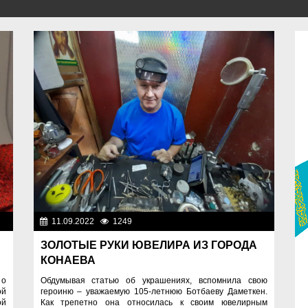
ди
11.09.2022
1249
Люди
ЗОЛОТЫЕ РУКИ ЮВЕЛИРА ИЗ ГОРОДА
КОНАЕВА
 о
Обдумывая статью об украшениях, вспомнила свою
ой
героиню – уважаемую 105-летнюю Ботбаеву Даметкен.
ой
Как трепетно она относилась к своим ювелирным