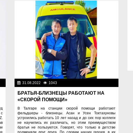
ди
31.08.2022
1043
Люди
БРАТЬЯ-БЛИЗНЕЦЫ РАБОТАЮТ НА
«СКОРОЙ ПОМОЩИ»
уд
В Талгаре на станции скорой помощи работают
 с
фельдшеры - близнецы. Асан и Усен Токтахуновы
Z.
устроились работать 10 лет назад и до сих пор коллеги
ав
не научились их различать, но этим преимуществом
ли
братья не пользуются. Говорят, что только в детстве
же
подменяли друг друга. По словам наших героев, в их