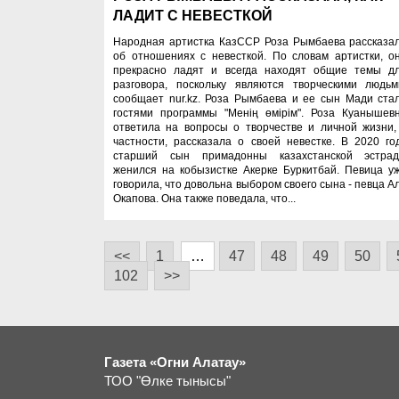
ЛАДИТ С НЕВЕСТКОЙ
Народная артистка КазССР Роза Рымбаева рассказа
об отношениях с невесткой. По словам артистки, о
прекрасно ладят и всегда находят общие темы д
разговора, поскольку являются творческими людьм
сообщает nur.kz. Роза Рымбаева и ее сын Мади ста
гостями программы "Менің өмірім". Роза Куанышев
ответила на вопросы о творчестве и личной жизни,
частности, рассказала о своей невестке. В 2020 го
старший сын примадонны казахстанской эстра
женился на кобызистке Акерке Буркитбай. Певица у
говорила, что довольна выбором своего сына - певца А
Окапова. Она также поведала, что...
<<
1
…
47
48
49
50
102
>>
Газета «Огни Алатау»
ТОО "Өлке тынысы"