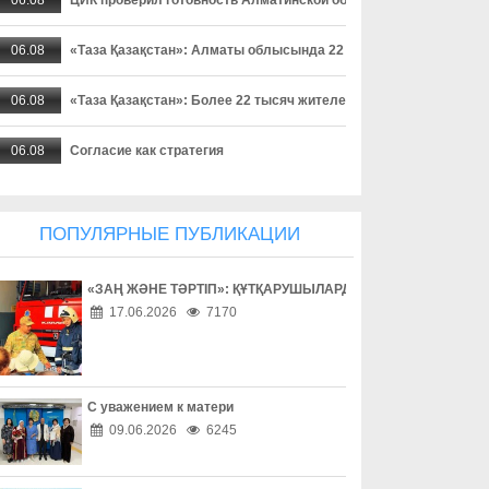
06.08
«Таза Қазақстан»: Алматы облысында 22 мыңнан астам тұрғ
06.08
«Таза Қазақстан»: Более 22 тысяч жителей Алматинской област
06.08
Согласие как стратегия
06.08
Поход без происшествий
ПОПУЛЯРНЫЕ ПУБЛИКАЦИИ
06.08
Работа без унижений
«ЗАҢ ЖӘНЕ ТӘРТІП»: ҚҰТҚАРУШЫЛАРДЫҢ ЕҢБЕГІМЕН ТАН
06.08
Безопасность начинается с ответственности
17.06.2026
7170
06.08
Бытовое насилие - не семейное дело
06.08
Инвестиции в здоровье
С уважением к матери
09.06.2026
6245
06.08
Борьба с наркоманией выходит на новый уровень