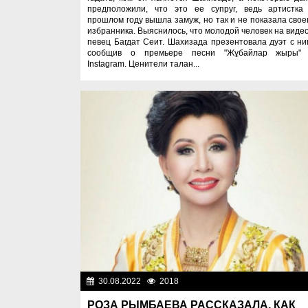
предположили, что это ее супруг, ведь артистка
прошлом году вышла замуж, но так и не показала свое
избранника. Выяснилось, что молодой человек на видео
певец Багдат Сеит. Шахизада презентовала дуэт с ни
сообщив о премьере песни "Жұбайлар жыры"
Instagram. Ценители талан...
30.08.2022
2018
Лю
РОЗА РЫМБАЕВА РАССКАЗАЛА, КАК