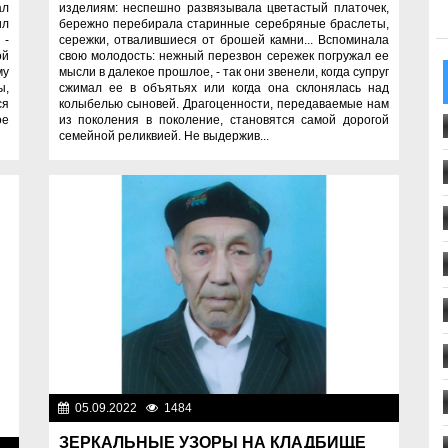
ал
изделиям: неспешно развязывала цветастый платочек,
ил
бережно перебирала старинные серебряные браслеты,
 -
сережки, отвалившиеся от брошей камни... Вспоминала
ой
свою молодость: нежный перезвон сережек погружал ее
му
мысли в далекое прошлое, - так они звенели, когда супруг
ы,
сжимал ее в объятьях или когда она склонялась над
ся
колыбелью сыновей. Драгоценности, передаваемые нам
ое
из поколения в поколение, становятся самой дорогой
семейной реликвией. Не выдержив...
05.09.2022
1484
Люди
ЗЕРКАЛЬНЫЕ УЗОРЫ НА КЛАДБИЩЕ