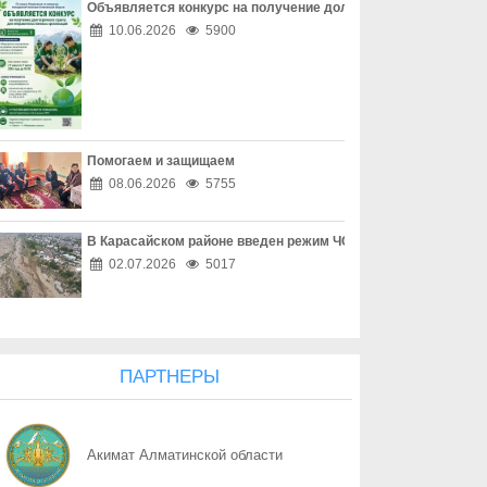
Объявляется конкурс на получение долгосрочного гранта д
06.08
Наркотическая зависимость разрушает здоровье
10.06.2026
5900
06.08
Собственник обязан соблюдать законодательство
06.08
Опасный обгон – риск для каждого
Помогаем и защищаем
06.08
Перекресток, где победила вежливость
08.06.2026
5755
06.08
Право собственности - основа доверия
В Карасайском районе введен режим ЧС местного масштаба
06.08
Собственность начинается с уважения
02.07.2026
5017
06.08
Трезвость - часть профессии
06.08
Дом, где праздник заканчивается бедой
ПАРТНЕРЫ
06.08
Поддельный начальник на связи
Акимат Алматинской области
06.08
Дроппер - не безобидный посредник