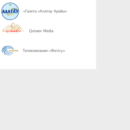
06.08
Қоршаған ортамыздың тазалығын сақтау – баршамыздың ортақ
«Газета «Алатау Арайы»
06.08
Казахстану нужен новый уровень контроля: что предлагают уч
Qonaev Media
06.08
Радиоэкологический мониторинг приграничных территорий Каза
Телекомпания «Жетісу»