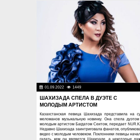
01.09.2022
1449
Лю
ШАХИЗАДА СПЕЛА В ДУЭТЕ С
МОЛОДЫМ АРТИСТОМ
Казахстанская певица Шахизада представила на с
меломанов музыкальную новинку. Она спела дуэтом
молодым артистом Багдатом Сеитом, передает NUR.K
Недавно Шахизада заинтриговала фанатов, опубликов
видео с молодым человеком. Поклонники певицы нача
гадать, кем он является Шахизаде, а некоторые да