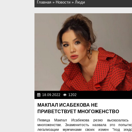
Главная
»
Новости
»
Люди
18.09.2022
1202
Лю
МАКПАЛ ИСАБЕКОВА НЕ
ПРИВЕТСТВУЕТ МНОГОЖЕНСТВО
Певица Макпал Исабекова резко высказалась
многоженстве. Знаменитость назвала это попытк
легализации мужчинами своих измен "под эгид