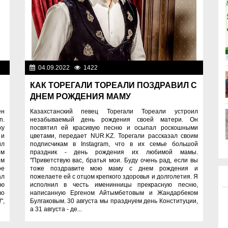
ди
04.09.2022
1422
Люди
КАК ТОРЕГАЛИ ТОРЕАЛИ ПОЗДРАВИЛ С
ДНЕМ РОЖДЕНИЯ МАМУ
ен
Казахстанский певец Торегали Тореали устроил
n.
незабываемый день рождения своей матери. Он
ку
посвятил ей красивую песню и осыпал роскошными
 и
цветами, передает NUR.KZ. Торегали рассказал своим
ил
подписчикам в Instagram, что в их семье большой
ом
праздник - день рождения их любимой мамы.
ем
"Приветствую вас, братья мои. Буду очень рад, если вы
ое
тоже поздравите мою маму с днем рождения и
ал
пожелаете ей с отцом крепкого здоровья и долголетия. Я
ую
исполнил в честь именинницы прекрасную песню,
во
написанную Ергеном Айтымбетовым и Жандарбеком
",
Булгаковым. 30 августа мы празднуем день Конституции,
а 31 августа - де...