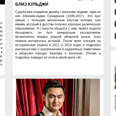
ди
БЛИЗ КУЛЬДЖИ
Судьба мне подарила дружбу с разными людьми: один из
них Аблеким-хаджа Сраждинов (1938-2017). Это был
умный, с большим жизненным опытом человек, сын
го
имама, который в детстве получил хорошее религиозное
ль
образование. Я с юности общался с ним, любил подолгу
ов
беседовать: он был прекрасным рассказчиком,
ов
великолепно владел родной уйгурской речью, знал
не
немало интересных историй. После моих поездок на
ил
историческую родину в 2012 и 2014 годах я подробно
 в
рассказал ему о захоронениях и надгробных памятниках
 в
в уйгурских городах Кашгаре и Кагалыке. (Позже я
ую
подробно поведал об этом в своей книге «М...
ду
го