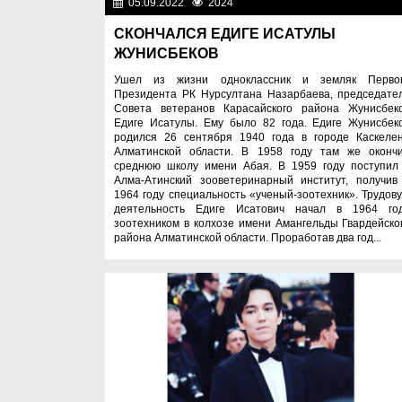
05.09.2022
2024
Лю
СКОНЧАЛСЯ ЕДИГЕ ИСАТУЛЫ
ЖУНИСБЕКОВ
Ушел из жизни одноклассник и земляк Перво
Президента РК Нурсултана Назарбаева, председате
Совета ветеранов Карасайского района Жунисбек
Едиге Исатулы. Ему было 82 года. Едиге Жунисбек
родился 26 сентября 1940 года в городе Каскеле
Алматинской области. В 1958 году там же оконч
среднюю школу имени Абая. В 1959 году поступил
Алма-Атинский зооветеринарный институт, получив
1964 году специальность «ученый-зоотехник». Трудов
деятельность Едиге Исатович начал в 1964 го
зоотехником в колхозе имени Амангельды Гвардейско
района Алматинской области. Проработав два год...