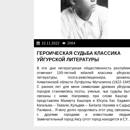
10.11.2022
2064
Лю
ГЕРОИЧЕСКАЯ СУДЬБА КЛАССИКА
УЙГУРСКОЙ ЛИТЕРАТУРЫ
В эти дни литературная общественность республи
отмечает 100-летний юбилей классика уйгурск
литературы, поэта-революционера, урожен
Алматинской области Лутфуллы Муталиппа (1922-1945
С ранних лет для меня символами древних уйгурск
городов становились поэты, ученые, чьи судьбы бы
связаны с ними. Например, при слове Кашгар
представляю Махмута Кашгари и Юсупа Хас Хаджип
Кагалыка – Тажали, Кульджи – Билала Назима и Сады
Палвана... Я могу долго продолжать этот ряд, связанн
с другими городами и известными людьм
Замечательный город Аксу (этот город находится в СУ...