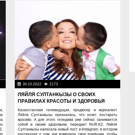
ди
30.10.2022
2173
Люди
ЛЯЙЛЯ СУЛТАНКЫЗЫ О СВОИХ
ПРАВИЛАХ КРАСОТЫ И ЗДОРОВЬЯ
м,
Казахстанская телеведущая, продюсер и журналист
ла
Ляйля Султанкызы призналась, что хочет постареть
на
красиво. А для этого теледива уже сейчас занимается
ых
собой и своим здоровьем, передает NUR.KZ. Ляйля
Z.
Султанкызы написала новый пост в Instagram, в котором
am
рассказала о том, как изменила свои привычки, чтобы