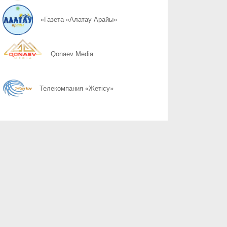
06.08
Қоршаған ортамыздың тазалығын сақтау – баршамыздың ортақ
«Газета «Алатау Арайы»
06.08
Казахстану нужен новый уровень контроля: что предлагают уч
Qonaev Media
06.08
Радиоэкологический мониторинг приграничных территорий Каза
Телекомпания «Жетісу»