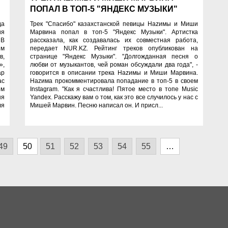
ПОПАЛ В ТОП-5 "ЯНДЕКС МУЗЫКИ"
да
Трек "Спасибо" казахстанской певицы Наzимы и Миши
ия
Марвина попал в топ-5 "Яндекс Музыки". Артистка
 В
рассказала, как создавалась их совместная работа,
им
передает NUR.KZ. Рейтинг треков опубликован на
в,
странице "Яндекс Музыки". "Долгожданная песня о
»,
любви от музыкантов, чей роман обсуждали два года", -
ар
говорится в описании трека Наzимы и Миши Марвина.
ас
Наzима прокомментировала попадание в топ-5 в своем
ем
Instagram. "Как я счастлива! Пятое место в топе Music
ня
Yandex. Расскажу вам о том, как это все случилось у нас с
ля
Мишей Марвин. Песню написал он. И присл...
49
50
51
52
53
54
55
…