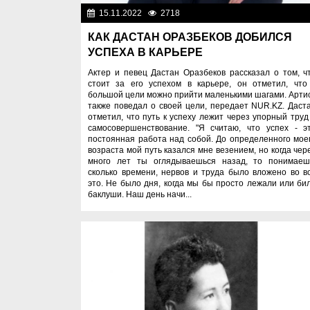
15.11.2022
2718
Лю
КАК ДАСТАН ОРАЗБЕКОВ ДОБИЛСЯ
УСПЕХА В КАРЬЕРЕ
Актер и певец Дастан Оразбеков рассказал о том, ч
стоит за его успехом в карьере, он отметил, что
большой цели можно прийти маленькими шагами. Арти
также поведал о своей цели, передает NUR.KZ. Даст
отметил, что путь к успеху лежит через упорный труд
самосовершенствование. "Я считаю, что успех - э
постоянная работа над собой. До определенного мое
возраста мой путь казался мне везением, но когда чер
много лет ты оглядываешься назад, то понимаеш
сколько времени, нервов и труда было вложено во в
это. Не было дня, когда мы бы просто лежали или би
баклуши. Наш день начи...