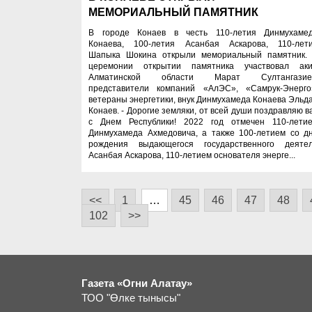
МЕМОРИАЛЬНЫЙ ПАМЯТНИК
В городе Конаев в честь 110-летия Динмухаме
Конаева, 100-летия Асанбая Аскарова, 110-лет
Шапыка Шокина открыли мемориальный памятник.
церемонии открытии памятника участвовал ак
Алматинской области Марат Султангазие
представители компаний «АлЭС», «Самрук-Энерго
ветераны энергетики, внук Динмухамеда Конаева Эльд
Конаев. - Дорогие земляки, от всей души поздравляю в
с Днем Республики! 2022 год отмечен 110-лети
Динмухамеда Ахмедовича, а также 100-летием со д
рождения выдающегося государственного деяте
Асанбая Аскарова, 110-летием основателя энерге...
<<
1
…
45
46
47
48
102
>>
Газета «Огни Алатау»
ТОО "Өлке тынысы"