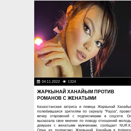
04.11.2022
1324
Лю
ЖАРКЫНАЙ ХАНАЙЫМ ПРОТИВ
РОМАНОВ С ЖЕНАТЫМИ
Казахстанская актриса и певица Жаркынай Ханайы
полюбившаяся зрителям по сериалу "Рауза", прове
вечер откровений с подписчиками в соцсети. О
высказала свое мнение по поводу отношений молод
девушек с женатыми мужчинами, сообщает NUR.K
Одна из подписчиц Жаркынай Ханайым в Instagr