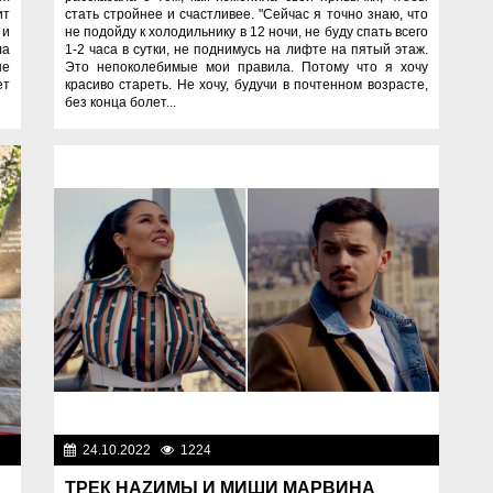
ит
стать стройнее и счастливее. "Сейчас я точно знаю, что
 и
не подойду к холодильнику в 12 ночи, не буду спать всего
ла
1-2 часа в сутки, не поднимусь на лифте на пятый этаж.
не
Это непоколебимые мои правила. Потому что я хочу
ет
красиво стареть. Не хочу, будучи в почтенном возрасте,
без конца болет...
ди
24.10.2022
1224
Люди
ТРЕК НАZИМЫ И МИШИ МАРВИНА