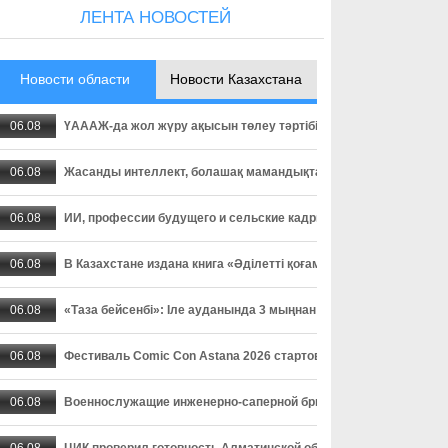
ЛЕНТА НОВОСТЕЙ
Новости области
Новости Казахстана
06.08
ҮАААЖ-да жол жүру ақысын төлеу тәртібі өзгерді: төлемді уа
06.08
Жасанды интеллект, болашақ мамандықтар және ауылдағы кад
06.08
ИИ, профессии будущего и сельские кадры - о чем спорили пар
06.08
В Казахстане издана книга «Әділетті қоғамға шыншыл сөз», в
06.08
«Таза бейсенбі»: Іле ауданында 3 мыңнан астам адам сенбілік
06.08
Фестиваль Comic Con Astana 2026 стартовал в столице
06.08
Военнослужащие инженерно-саперной бригады осваивают прак
06.08
ЦИК проверил готовность Алматинской области к выборам деп