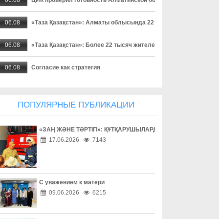
06.08
«Таза Қазақстан»: Алматы облысында 22 мыңнан астам тұрғ
06.08
«Таза Қазақстан»: Более 22 тысяч жителей Алматинской област
06.08
Согласие как стратегия
06.08
Поход без происшествий
ПОПУЛЯРНЫЕ ПУБЛИКАЦИИ
06.08
Работа без унижений
«ЗАҢ ЖӘНЕ ТӘРТІП»: ҚҰТҚАРУШЫЛАРДЫҢ ЕҢБЕГІМЕН ТАН
06.08
Безопасность начинается с ответственности
17.06.2026
7143
06.08
Бытовое насилие - не семейное дело
06.08
Инвестиции в здоровье
С уважением к матери
09.06.2026
6215
06.08
Борьба с наркоманией выходит на новый уровень