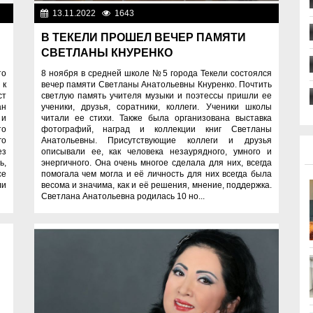
ди
13.11.2022
1643
Люди
В ТЕКЕЛИ ПРОШЕЛ ВЕЧЕР ПАМЯТИ
СВЕТЛАНЫ КНУРЕНКО
то
8 ноября в средней школе №5 города Текели состоялся
 к
вечер памяти Светланы Анатольевны Кнуренко. Почтить
ст
светлую память учителя музыки и поэтессы пришли ее
ан
ученики, друзья, соратники, коллеги. Ученики школы
 и
читали ее стихи. Также была организована выставка
то
фотографий, наград и коллекции книг Светланы
го
Анатольевны. Присутствующие коллеги и друзья
ез
описывали ее, как человека незаурядного, умного и
ь,
энергичного. Она очень многое сделала для них, всегда
се
помогала чем могла и её личность для них всегда была
ли
весома и значима, как и её решения, мнение, поддержка.
Светлана Анатольевна родилась 10 но...