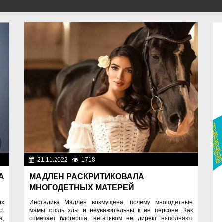
ди
21.11.2022
1718
Люди
А
МАДЛЕН РАСКРИТИКОВАЛА
МНОГОДЕТНЫХ МАТЕРЕЙ
их
Инстадива Мадлен возмущена, почему многодетные
о.
мамы столь злы и неуважительны к ее персоне. Как
а,
отмечает блогерша, негативом ее директ наполняют