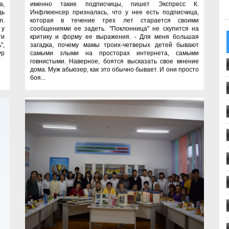
а,
именно такие подписчицы, пишет Экспресс К.
дь
Инфлюенсер призналась, что у нее есть подписчица,
m.
которая в течение трех лет старается своими
 у
сообщениями ее задеть. "Поклонница" не скупится на
ги
критику и форму ее выражения. - Для меня большая
",
загадка, почему мамы троих-четверых детей бывают
ур
самыми злыми на просторах интернета, самыми
говнистыми. Наверное, боятся высказать свое мнение
дома. Муж абьюзер, как это обычно бывает. И они просто
боя...