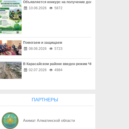
Объявляется конкурс на получение долгосрочного гранта д
06.08
Наркотическая зависимость разрушает здоровье
10.06.2026
5872
06.08
Собственник обязан соблюдать законодательство
06.08
Опасный обгон – риск для каждого
Помогаем и защищаем
06.08
Перекресток, где победила вежливость
08.06.2026
5723
06.08
Право собственности - основа доверия
В Карасайском районе введен режим ЧС местного масштаба
06.08
Собственность начинается с уважения
02.07.2026
4984
06.08
Трезвость - часть профессии
06.08
Дом, где праздник заканчивается бедой
ПАРТНЕРЫ
06.08
Поддельный начальник на связи
Акимат Алматинской области
06.08
Дроппер - не безобидный посредник