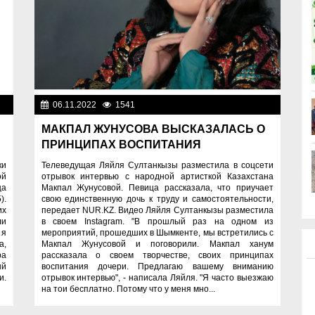
ди
06.11.2022
1541
Люди
МАКПАЛ ЖУНУСОВА ВЫСКАЗАЛАСЬ О
ПРИНЦИПАХ ВОСПИТАНИЯ
ки
Телеведущая Ляйля Султанкызы разместила в соцсети
ой
отрывок интервью с народной артисткой Казахстана
ца
Макпал Жунусовой. Певица рассказала, что приучает
).
свою единственную дочь к труду и самостоятельности,
их
передает NUR.KZ. Видео Ляйля Султанкызы разместила
ли
в своем Instagram. "В прошлый раз на одном из
 я
мероприятий, прошедших в Шымкенте, мы встретились с
а,
Макпал Жунусовой и поговорили. Макпал ханум
ра
рассказала о своем творчестве, своих принципах
ый
воспитания дочери. Предлагаю вашему вниманию
и.
отрывок интервью", - написала Ляйля. "Я часто выезжаю
на тои бесплатно. Потому что у меня мно...