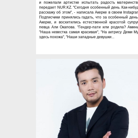
и пожелали артистке испытать радость материнств
передает NUR.KZ. "Сегодня особенный день. Как-нибу
расскажу об этом", - написала Акерке в своем Instagra
Подписчики принялись гадать, что за особенный день
Акерке, и восхитились естественной красотой супру
певца Али Окапова. "Гендер-пати или родила? Аминь
"Наша невестка самая красивая", "На актрису Деми М
здесь похожа", "Наши западные девушки...