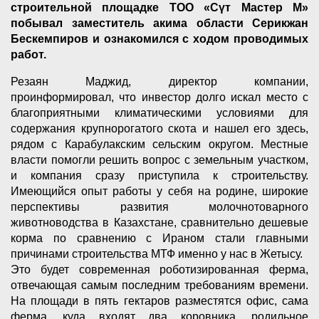
строительной площадке ТОО «Сүт Мастер М»
побывал заместитель акима области Серикжан
Бескемпиров и ознакомился с ходом проводимых
работ.
Резаян Маджид, директор компании,
проинформировал, что инвестор долго искал место с
благоприятными климатическими условиями для
содержания крупнорогатого скота и нашел его здесь,
рядом с Карабулакским сельским округом. Местные
власти помогли решить вопрос с земельным участком,
и компания сразу приступила к строительству.
Имеющийся опыт работы у себя на родине, широкие
перспективы развития молочнотоварного
животноводства в Казахстане, сравнительно дешевые
корма по сравнению с Ираном стали главными
причинами строительства МТФ именно у нас в Жетысу.
Это будет современная роботизированная ферма,
отвечающая самым последним требованиям времени.
На площади в пять гектаров разместятся офис, сама
ферма, куда входят два коровника, родильное