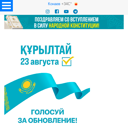
Конаев
+34C°