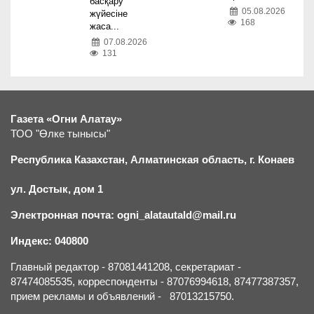
басқару
05.08.2026
жүйесіне
168
жаса...
07.08.2026
131
Газета «Огни Алатау»
ТОО "Өлке тынысы"
Республика Казахстан, Алматинская область, г.
К
онаев
ул. Достык, дом 1
Электронная почта: ogni_alatautald@mail.ru
Индекс: 040800
Главный редактор - 87081441208, секретариат -
87474085535, корреспонденты - 87076994618, 87477387357,
прием рекламы и объявлений - 87013215750.