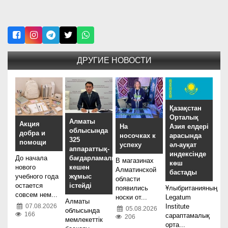
ДРУГИЕ НОВОСТИ
Қазақстан
Орталық
Алматы
Акция
На
Азия елдері
облысында
добра и
носочках к
арасында
325
помощи
успеху
әл-ауқат
аппараттық-
индексінде
До начала
бағдарламалық
В магазинах
көш
нового
кешен
Алматинской
бастады
учебного года
жұмыс
области
остается
істейді
появились
Ұлыбританияның
совсем нем...
носки от...
Legatum
Алматы
07.08.2026
Institute
05.08.2026
облысында
166
сараптамалық
206
мемлекеттік
орта...