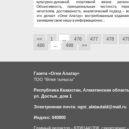
культурно-духовной, спортивной жизни регион
Объективность, принципиальная честность пер
читателем, достоверность, аналитический подход – в
это делает «Огни Алатау» востребованным издание
занявшим свою нишу в информационно...
<<
1
…
476
477
478
47
486
…
498
>>
Газета «Огни Алатау»
ТОО "Өлке тынысы"
Республика Казахстан, Алматинская область,
ул. Достык, дом 1
Электронная почта: ogni_alatautald@mail.ru
Индекс: 040800
Главный редактор - 87081441208, секретариат 