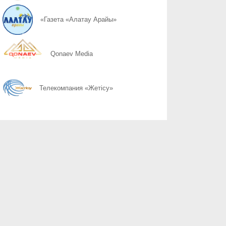
07.08
Слово ведет к знаниям
«Газета «Алатау Арайы»
07.08
Құрылтай сайлауы: өңірлерде саяси күнтәртібі қалай түзіледі?
Qonaev Media
07.08
Курултай-2026: партии вернулись в регионы после дебатов
Телекомпания «Жетісу»