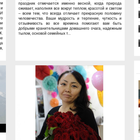
ым
праздник отмечается именно весной, когда природа
 и
оживает, наполняя все вокруг теплом, красотой и светом
МИ
– всем тем, что всегда отличает прекрасную половину
го
человечества. Ваши мудрость и терпение, чуткость и
ли
отзывчивость во все времена помогают вам быть
ых
добрыми хранительницами домашнего очага, надежным
К.
тылом, основой семейных т...
ые
да
в,
ое