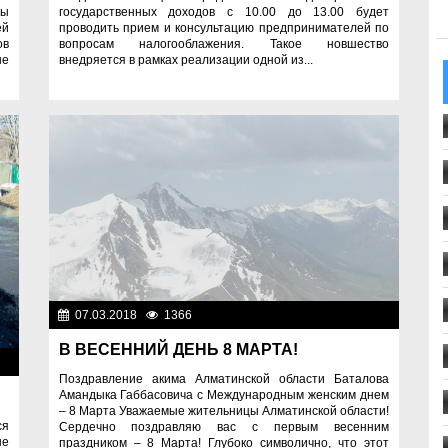
лы
государственных доходов с 10.00 до 13.00 будет
ей
проводить прием и консультацию предпринимателей по
ов
вопросам налогооблажения. Такое новшество
не
внедряется в рамках реализации одной из...
07.03.2018
1366
Разное
В ВЕСЕННИЙ ДЕНЬ 8 МАРТА!
ое
Поздравление акима Алматинской области Баталова
Амандыка Габбасовича с Международным женским днем
– 8 Марта Уважаемые жительницы Алматинской области!
я
Сердечно поздравляю вас с первым весенним
не
праздником – 8 Марта! Глубоко символично, что этот