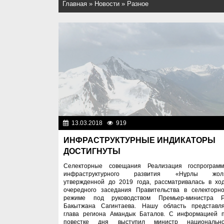
Главная
»
Новости
»
Разное
13.03.2018
919
Разн
ИНФРАСТРУКТУРНЫЕ ИНДИКАТОРЫ
ДОСТИГНУТЫ
Селекторные совещания Реализация госпрограм
инфраструктурного развития «Нұрлы жол
утвержденной до 2019 года, рассматривалась в хо
очередного заседания Правительства в селекторн
режиме под руководством Премьер-министра 
Бакытжана Сагинтаева. Нашу область представл
глава региона Амандык Баталов. С информацией 
повестке дня выступил министр национальн