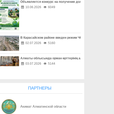
Объявляется конкурс на получение долгосрочного гранта д
07.08
Защита детей требует совместных действий
10.06.2026
6049
07.08
Свыше 1900 ИИ-фильмов из более чем 90 стран поступило на Ast
07.08
У граждан высокие ожидания от выборов в Курултай – опрос о
В Карасайском районе введен режим ЧС местного масштаба
07.08
ОТБАСЫ – ОТАН ҚОРҒАУШЫНЫҢ БЕРІК ТІРЕГІ
02.07.2026
5160
07.08
Еліміздің ертеңі – әрбір азаматтың таңдауында
Алматы облысында орман өрттерінің алдын алу жұмыстары
07.08
Более 100 объектов планируется построить в Алматинской обл
03.07.2026
5144
07.08
Юбилейная выставка клуба открыла свои двери
07.08
Безопасный атом начинается с науки: какую роль играют иссл
ПАРТНЕРЫ
07.08
Вот оно – счастье
Акимат Алматинской области
07.08
КАК ЛЕГКО НАЙТИ СВОЙ УЧАСТОК ДЛЯ ГОЛОСОВАНИЯ? ЗАП