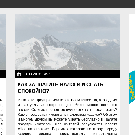
ое
13.03.2018
999
Разное
КАК ЗАПЛАТИТЬ НАЛОГИ И СПАТЬ
СПОКОЙНО?
мы
В Палате предпринимателей Всем известно, что одним
»,
из актуальных вопросов для бизнесменов остаются
де
налоги. Сколько процентов нужно отдавать государству?
ом
Какие новшества имеются в налоговом кодексе? Об этом
РК
и многом другом вы можете узнать бесплатно в Палате
ял
предпринимателей. Для жителей запускается проект
по
«Час налоговика». В рамках которого во вторую среду
ой
каждого месяца представитель департамента