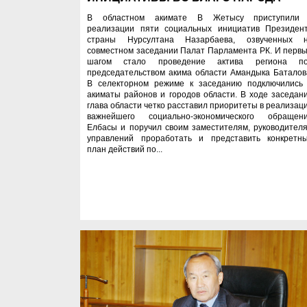
В областном акимате В Жетысу приступили
реализации пяти социальных инициатив Президен
страны Нурсултана Назарбаева, озвученных 
совместном заседании Палат Парламента РК. И перв
шагом стало проведение актива региона п
председательством акима области Амандыка Баталов
В селекторном режиме к заседанию подключились
акиматы районов и городов области. В ходе заседан
глава области четко расставил приоритеты в реализац
важнейшего социально-экономического обращен
Елбасы и поручил своим заместителям, руководител
управлений проработать и представить конкретн
план действий по...