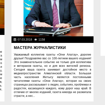
ое
07.03.2018
1158
Разное
МАСТЕРА ЖУРНАЛИСТИКИ
ое
Уважаемый коллектив газеты «Огни Алатау», дорогие
та
друзья! Поздравляю вас со 100-летием вашего издания!
ем
Это знаменательное событие не только для коллектива
ез
и ветеранов газеты, но и для всех жителей региона.
 и
Сегодня ваша газета занимает достойное место в
у,
медиапространстве Алматинской области. Большая
зм
часть населения Жетысу является постоянными
ие
читателями газеты «Огни Алатау», которая на своих
в,
страницах рассказывает о людях, событиях, проблемах и
ь.
радостях, касающихся каждого, кому дорог наш край. В
е,
отличие от многих изданий, газета никогда не разжигала
страсти, а нес...