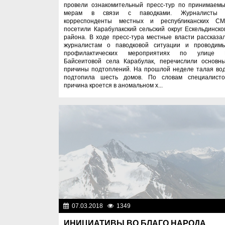
провели ознакомительный пресс-тур по принимаем
мерам в связи с паводками. Журналисты
корреспонденты местных и республиканских С
посетили Карабулакский сельский округ Ескельдинско
района. В ходе пресс-тура местные власти рассказа
журналистам о паводковой ситуации и проводим
профилактических мероприятиях по улице 
Байсеитовой села Карабулак, перечислили основн
причины подтоплений. На прошлой неделе талая во
подтопила шесть домов. По словам специалисто
причина кроется в аномальном х...
07.03.2018
1349
Разн
ИНИЦИАТИВЫ ВО БЛАГО НАРОДА