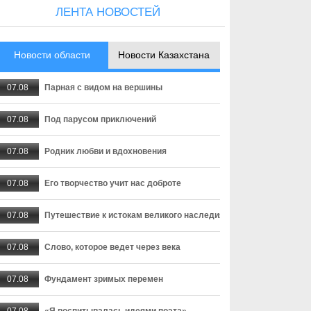
ЛЕНТА НОВОСТЕЙ
Новости области
Новости Казахстана
07.08
Парная с видом на вершины
07.08
Под парусом приключений
07.08
Родник любви и вдохновения
07.08
Его творчество учит нас доброте
07.08
Путешествие к истокам великого наследия
07.08
Слово, которое ведет через века
07.08
Фундамент зримых перемен
07.08
«Я воспитывалась идеями поэта»