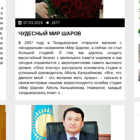
 к
та
на
07.03.2018
1677
Разное
ым
од
а.
ЧУДЕСНЫЙ МИР ШАРОВ
 и
В 2007 году в Талдыкоргане открылся магазин с
ия
«воздушным» названием «Мир Шаров», а сейчас он стал
ии
большой студией. О том, как удалось создать
ия
масштабный бизнес с маленького пакета шариков и как
ям
сегодня справляется с мероприятиями самого высокого
ый
уровня, «Огни Алатау» рассказала основатель студии и
успешный руководитель Айгуль Калшабекова. «Все, что
двигало мной – это желание жить лучше», – сказала в
своем интервью нашему корреспонденту хозяйка студии
«Мир Шаров» Айгуль Калшабекова. Наверное, каждый
талдыкорганец знает э...