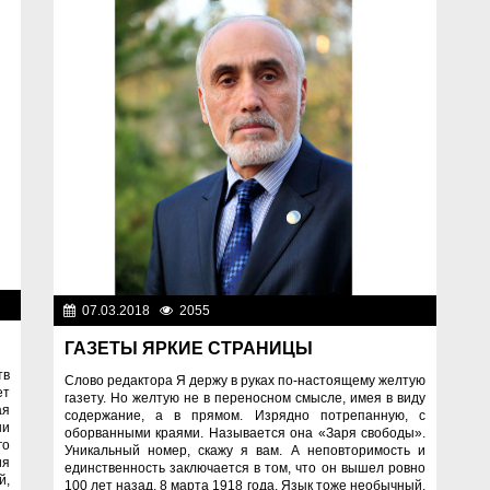
ое
07.03.2018
2055
Разное
ГАЗЕТЫ ЯРКИЕ СТРАНИЦЫ
тв
Слово редактора Я держу в руках по-настоящему желтую
ет
газету. Но желтую не в переносном смысле, имея в виду
ая
содержание, а в прямом. Изрядно потрепанную, с
ни
оборванными краями. Называется она «Заря свободы».
го
Уникальный номер, скажу я вам. А неповторимость и
ия
единственность заключается в том, что он вышел ровно
й,
100 лет назад, 8 марта 1918 года. Язык тоже необычный,