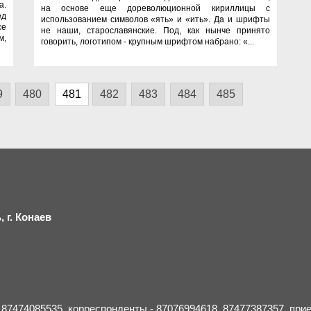
а.
на основе еще дореволюционной кириллицы с
ед
использованием символов «ять» и «ить». Да и шрифты
се
не наши, старославянские. Под, как нынче принято
м,
говорить, логотипом - крупным шрифтом набрано: «...
9
480
481
482
483
484
485
 г.
К
онаев
- 87474085535, корреспонденты - 87076994618, 87477387357, пр