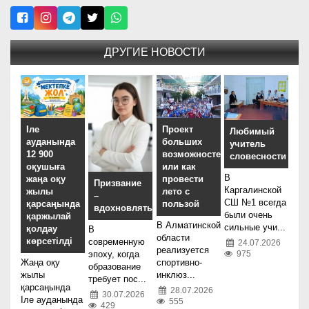
ДРУГИЕ НОВОСТИ
Іле
Проект
Любимый
ауданында
больших
учитель
12 900
возможностей,
словесности
оқушыға
или как
В
жаңа оқу
провести
Призвание
Каргалинской
жылы
лето с
–
СШ №1 всегда
қарсаңында
пользой
вдохновлять
были очень
қаржылай
В Алматинской
сильные учи...
қолдау
В
области
көрсетілді
современную
24.07.2026
реализуется
эпоху, когда
975
Жаңа оқу
спортивно-
образование
жылы
инклюз...
требует пос...
қарсаңында
28.07.2026
30.07.2026
Іле ауданында
555
429