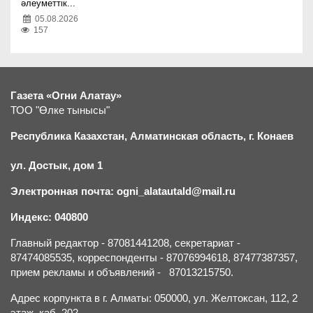
әлеуметтік...
05.08.2026
157
Газета «Огни Алатау»
ТОО "Өлке тынысы"
Республика Казахстан, Алматинская область, г.
К
онаев
ул. Достык, дом 1
Электронная почта: ogni_alatautald@mail.ru
Индекс: 040800
Главный редактор - 87081441208, секретариат -
87474085535, корреспонденты - 87076994618, 87477387357,
прием рекламы и объявлений - 87013215750.
Адрес корпункта в г. Алматы: 050000, ул. Желтоксан, 112, 2
этаж, каб. 202.