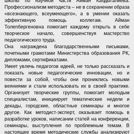
школы по научной части Айман Кабдыгалиева.
Профессионализм методиста – не в сохранении образа
«всезнающего, всеумеющего», а в умении оказать
эффективную помощь коллегам. Айман
Толепбергеновна помогает каждому открыть в себе
творческое начало, совершенствуя мастерство
педагогического труда.
Она награждена благодарственными письмами,
почетными грамотами Министерства образования РК,
дипломами, сертификатами.
Умеет увлечь педагогов идеей, не только рассказать и
показать новые педагогические инновации, но и
повести за собой, чтобы они прониклись новыми
веяниями и стали использовать их в своей практике.
Организует творческие группы, помогает молодым
специалистам, инициирует тематические недели и
декады, городские, областные семинары и многое
другое. Как методист-эксперт, оказывает помощь в
разработке уроков, написании статей на конференции,
семинары, выступления по проблемным темам. В
настоящее время методические службы анализируют