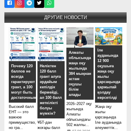
ДРУГИЕ НОВОСТИ
Іле
Алматы
ауданында
облысында
12 900
жаңа оқу
оқушыға
Почему 120
Неліктен
жылында
жаңа оқу
баллов не
120 балл
384 мыңнан
жылы
всегда
грант алуға
астам
қарсаңында
гарантируют
әрдайым
оқушы
қаржылай
грант, а 100
кепілдік
білім
қолдау
могут быть
бермейді,
алады
көрсетілді
достаточными?
ал 100 балл
жеткілікті
2026–2027 оқу
Жаңа оқу
Высокий балл
болуы
жылында
жылы
ЕНТ — это
мүмкін?
Алматы
қарсаңында
важное
облысындағы
Іле ауданында
преимущество,
ҰБТ-дан
502 жалпы...
әлеуметтік...
но гра...
жоғары балл