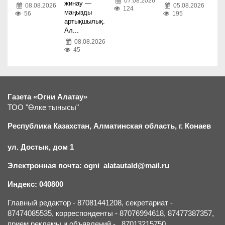
07.08.2026
жинау —
05.08.2026
08.08.2026
124
маңызды
195
56
артықшылық.
Ал...
08.08.2026
45
Газета «Огни Алатау»
ТОО "Өлке тынысы"
Республика Казахстан, Алматинская область, г.
К
онаев
ул. Достык, дом 1
Электронная почта: ogni_alatautald@mail.ru
Индекс: 040800
Главный редактор - 87081441208, секретариат -
87474085535, корреспонденты - 87076994618, 87477387357,
прием рекламы и объявлений - 87013215750.