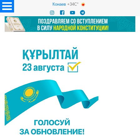
Конаев
+34C°