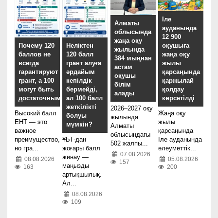
Іле
Алматы
ауданында
облысында
12 900
жаңа оқу
оқушыға
Почему 120
Неліктен
жылында
жаңа оқу
баллов не
120 балл
384 мыңнан
жылы
всегда
грант алуға
астам
қарсаңында
гарантируют
әрдайым
оқушы
қаржылай
грант, а 100
кепілдік
білім
қолдау
могут быть
бермейді,
алады
көрсетілді
достаточными?
ал 100 балл
жеткілікті
2026–2027 оқу
Жаңа оқу
Высокий балл
болуы
жылында
жылы
ЕНТ — это
мүмкін?
Алматы
қарсаңында
важное
облысындағы
Іле ауданында
преимущество,
ҰБТ-дан
502 жалпы...
әлеуметтік...
но гра...
жоғары балл
07.08.2026
жинау —
05.08.2026
08.08.2026
157
маңызды
200
163
артықшылық.
Ал...
08.08.2026
109