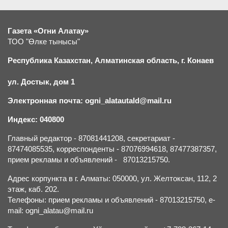
Газета «Огни Алатау»
ТОО "Өлке тынысы"
Республика Казахстан, Алматинская область, г.
К
онаев
ул. Достык, дом 1
Электронная почта: ogni_alatautald@mail.ru
Индекс: 040800
Главный редактор - 87081441208, секретариат -
87474085535, корреспонденты - 87076994618, 87477387357,
прием рекламы и объявлений - 87013215750.
Адрес корпункта в г. Алматы: 050000, ул. Желтоксан, 112, 2
этаж, каб. 202.
Телефоны: прием рекламы и объявлений - 87013215750, e-
mail: ogni_alatau@mail.ru