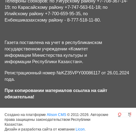
Телефоны собкоров: по Уйгурскому району +7-708-367-14-
19; по Карасайскому району +7-747-563-61-18; по
Илийскому району +7-700-659-95-35, по
Енбекшиказахскому району - 8-777-518-11-80.
Газета поставлена на учет в республиканском
государственном учреждении «Комитет
информации Министерства культуры и
информации Республики Казахстан».
Регистрационный номер №KZ35VPY00086117 от 26.01.2024
года.
При копировании материалов ссылка на сайт
обязательна!
Создано на платформе
Alison CMS
© 2011-2026. Авторские
права защищены законодательством Республики
Казахстан.
Дизайн и разработка сайта от компании
Licon
.