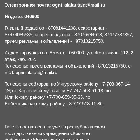
Электронная почта: ogni_alatautald@mail.ru
Индекс: 040800
Главный редактор - 87081441208, секретариат -
87474085535, корреспонденты - 87076994618, 87477387357,
прием рекламы и объявлений - 87013215750.
Адрес корпункта в г. Алматы: 050000, ул. Желтоксан, 112, 2
этаж, каб. 202.
Телефоны: прием рекламы и объявлений - 87013215750, e-
mail: ogni_alatau@mail.ru
Телефоны собкоров: по Уйгурскому району +7-708-367-14-
19; по Карасайскому району +7-747-563-61-18; по
Илийскому району +7-700-659-95-35, по
Енбекшиказахскому району - 8-777-518-11-80.
Газета поставлена на учет в республиканском
государственном учреждении «Комитет
информации Министерства культуры и