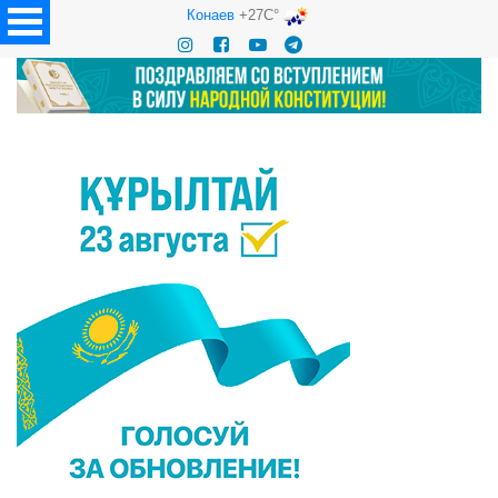
Конаев
+27C°