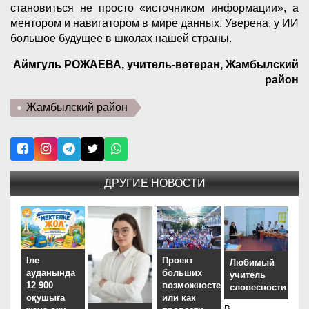
становиться не просто «источником информации», а
ментором и навигатором в мире данных. Уверена, у ИИ
большое будущее в школах нашей страны.
Аймгуль РОЖАЕВА, учитель-ветеран, Жамбылский
район
Жамбылский район
ДРУГИЕ НОВОСТИ
Іле
Проект
Любимый
ауданында
больших
учитель
12 900
возможностей,
словесности
оқушыға
или как
В