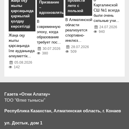
жаңа оқу
провести
Призвание
Каргалинской
жылы
лето с
–
СШ №1 всегда
қарсаңында
пользой
вдохновлять
были очень
қаржылай
В Алматинской
сильные учи...
қолдау
В
области
көрсетілді
современную
24.07.2026
реализуется
эпоху, когда
940
Жаңа оқу
спортивно-
образование
жылы
инклюз...
требует пос...
қарсаңында
28.07.2026
30.07.2026
Іле ауданында
509
380
әлеуметтік...
05.08.2026
142
Газета «Огни Алатау»
ТОО "Өлке тынысы"
Республика Казахстан, Алматинская область, г.
К
онаев
ул. Достык, дом 1