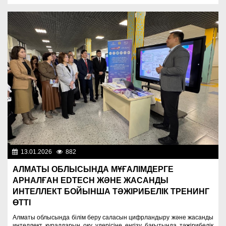
13.01.2026
882
Образование
АЛМАТЫ ОБЛЫСЫНДА МҰҒАЛІМДЕРГЕ
АРНАЛҒАН EDTECH ЖӘНЕ ЖАСАНДЫ
ИНТЕЛЛЕКТ БОЙЫНША ТӘЖІРИБЕЛІК ТРЕНИНГ
ӨТТІ
Алматы облысында білім беру саласын цифрландыру және жасанды
интеллект құралдарын оқу үдерісіне енгізу бағытында тәжірибелік