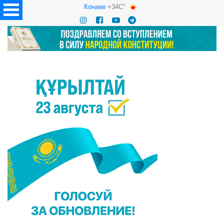
Конаев
+34C°