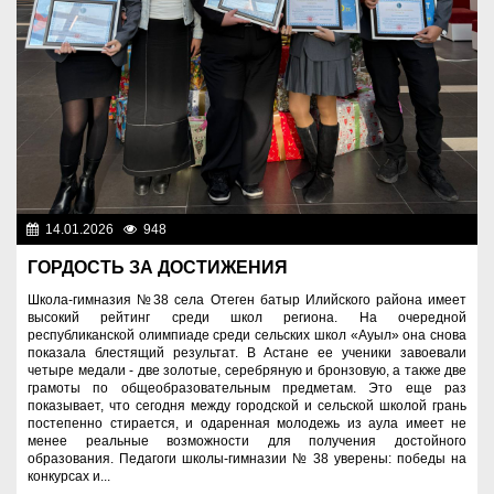
14.01.2026
948
Образование
ГОРДОСТЬ ЗА ДОСТИЖЕНИЯ
Школа-гимназия №38 села Отеген батыр Илийского района имеет
высокий рейтинг среди школ региона. На очередной
республиканской олимпиаде среди сельских школ «Ауыл» она снова
показала блестящий результат. В Астане ее ученики завоевали
четыре медали - две золотые, серебряную и бронзовую, а также две
грамоты по общеобразовательным предметам. Это еще раз
показывает, что сегодня между городской и сельской школой грань
постепенно стирается, и одаренная молодежь из аула имеет не
менее реальные возможности для получения достойного
образования. Педагоги школы-гимназии № 38 уверены: победы на
конкурсах и...