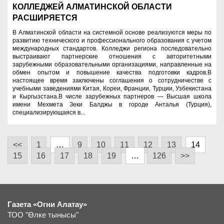
КОЛЛЕДЖЕЙ АЛМАТИНСКОЙ ОБЛАСТИ
РАСШИРЯЕТСЯ
В Алматинской области на системной основе реализуются меры по
развитию технического и профессионального образования с учетом
международных стандартов. Колледжи региона последовательно
выстраивают партнерские отношения с авторитетными
зарубежными образовательными организациями, направленные на
обмен опытом и повышение качества подготовки кадров.В
настоящее время заключены соглашения о сотрудничестве с
учебными заведениями Китая, Кореи, Франции, Турции, Узбекистана
и Кыргызстана.В числе зарубежных партнеров — Высшая школа
имени Мехмета Зеки Балджы в городе Анталья (Турция),
специализирующаяся в...
<<
1
…
9
10
11
12
13
14
15
16
17
18
19
…
126
>>
Газета «Огни Алатау»
ТОО "Өлке тынысы"