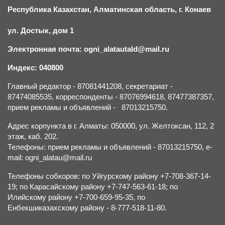
Республика Казахстан, Алматинская область, г.
К
онаев
ул. Достык, дом 1
Электронная почта: ogni_alatautald@mail.ru
Индекс: 040800
Главный редактор - 87081441208, секретариат -
87474085535, корреспонденты - 87076994618, 87477387357,
прием рекламы и объявлений - 87013215750.
Адрес корпункта в г. Алматы: 050000, ул. Желтоксан, 112, 2
этаж, каб. 202.
Телефоны: прием рекламы и объявлений - 87013215750, e-
mail: ogni_alatau@mail.ru
Телефоны собкоров: по Уйгурскому району +7-708-367-14-
19; по Карасайскому району +7-747-563-61-18; по
Илийскому району +7-700-659-95-35, по
Енбекшиказахскому району - 8-777-518-11-80.