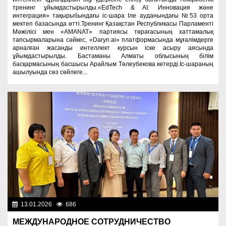
тренинг ұйымдастырылды.«EdTech & AI: Инновация және
интеграция» тақырыбындағы іс-шара Іле ауданындағы №53 орта
мектеп базасында өтті.Тренинг Қазақстан Республикасы Парламенті
Мәжілісі мен «AMANAT» партиясы төрағасының хаттамалық
тапсырмаларына сәйкес, «Daryn.ai» платформасында мұғалімдерге
арналған жасанды интеллект курсын іске асыру аясында
ұйымдастырылды. Бастаманы Алматы облысының білім
басқармасының басшысы Арайлым Төлеубекова көтерді.Іс-шараның
ашылуында сөз сөйлеге...
13.01.2026
686
Образование
МЕЖДУНАРОДНОЕ СОТРУДНИЧЕСТВО