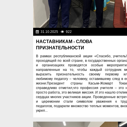
31.10.2025
922
Образован
НАСТАВНИКАМ - СЛОВА
ПРИЗНАТЕЛЬНОСТИ
В рамках республиканской акции «Спасибо, учитель!
проходящей по всей стране, в государственных орган
и организациях проводятся особые мероприяти
направленные на то, чтобы каждый сотрудник м
выразить признательность своему первому и
любимому педагогу – человеку, оставившему след в е
жизни.Президент страны Касым-Жомарт Тока
справедливо отметил,что профессия учителя – это 
просто работа, это великая миссия. И это нашло отклик
сердцах многих участников акции. Проведенные встре
и церемонии стали символом уважения к тру
педагогов, подарили множество теплых моментов, вно
укреп...