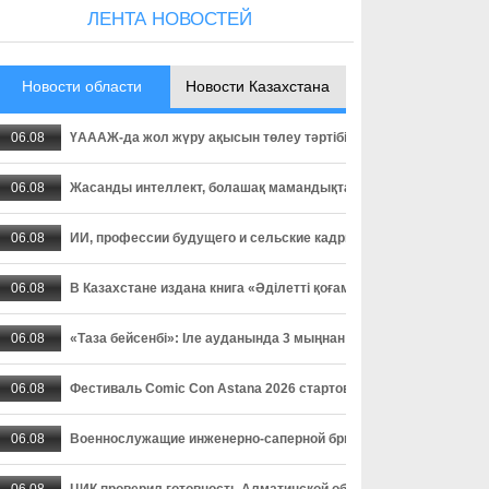
ЛЕНТА НОВОСТЕЙ
Новости области
Новости Казахстана
06.08
ҮАААЖ-да жол жүру ақысын төлеу тәртібі өзгерді: төлемді уа
06.08
Жасанды интеллект, болашақ мамандықтар және ауылдағы кад
06.08
ИИ, профессии будущего и сельские кадры - о чем спорили пар
06.08
В Казахстане издана книга «Әділетті қоғамға шыншыл сөз», в
06.08
«Таза бейсенбі»: Іле ауданында 3 мыңнан астам адам сенбілік
06.08
Фестиваль Comic Con Astana 2026 стартовал в столице
06.08
Военнослужащие инженерно-саперной бригады осваивают прак
06.08
ЦИК проверил готовность Алматинской области к выборам деп