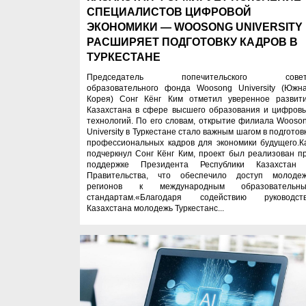
СПЕЦИАЛИСТОВ ЦИФРОВОЙ
ЭКОНОМИКИ — WOOSONG UNIVERSITY
РАСШИРЯЕТ ПОДГОТОВКУ КАДРОВ В
ТУРКЕСТАНЕ
Председатель попечительского совет
образовательного фонда Woosong University (Южн
Корея) Сонг Кёнг Ким отметил уверенное развит
Казахстана в сфере высшего образования и цифров
технологий. По его словам, открытие филиала Wooso
University в Туркестане стало важным шагом в подготов
профессиональных кадров для экономики будущего.К
подчеркнул Сонг Кёнг Ким, проект был реализован п
поддержке Президента Республики Казахстан
Правительства, что обеспечило доступ молоде
регионов к международным образовательн
стандартам.«Благодаря содействию руководст
Казахстана молодежь Туркестанс...