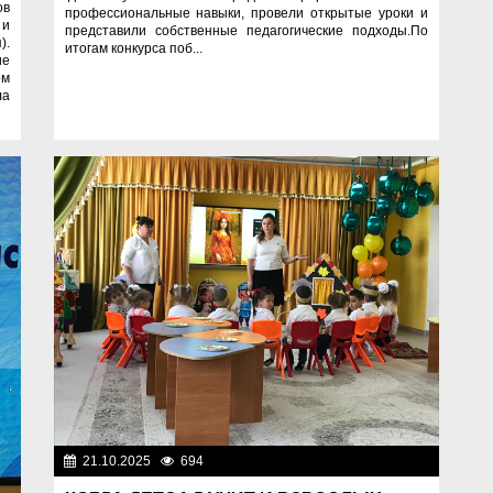
ов
профессиональные навыки, провели открытые уроки и
 и
представили собственные педагогические подходы.По
).
итогам конкурса поб...
ие
ом
ла
21.10.2025
694
Образование