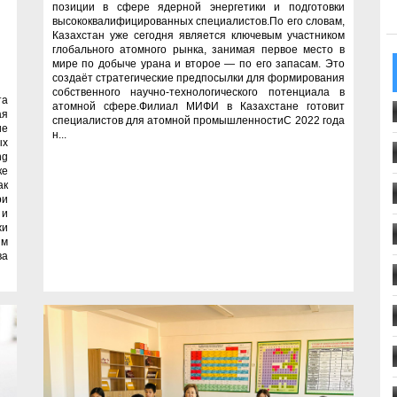
позиции в сфере ядерной энергетики и подготовки
высококвалифицированных специалистов.По его словам,
Казахстан уже сегодня является ключевым участником
глобального атомного рынка, занимая первое место в
мире по добыче урана и второе — по его запасам. Это
создаёт стратегические предпосылки для формирования
собственного научно-технологического потенциала в
а
атомной сфере.Филиал МИФИ в Казахстане готовит
ая
специалистов для атомной промышленностиС 2022 года
ие
н...
ых
ng
ке
ак
ри
 и
жи
ым
ва