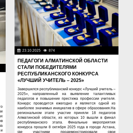
23.10.2025
874
Образование
ПЕДАГОГИ АЛМАТИНСКОЙ ОБЛАСТИ
СТАЛИ ПОБЕДИТЕЛЯМИ
ие
РЕСПУБЛИКАНСКОГО КОНКУРСА
«ЛУЧШИЙ УЧИТЕЛЬ – 2025»
Завершился республиканский конкурс «Лучший учитель –
2025», направленный на выявление талантливых
педагогов и повышение престижа профессии учителя.
Конкурс проводится ежегодно и является одной из
то
наиболее значимых инициатив в сфере образования.На
ии
региональном этапе участие приняли 18 педагогов
ах
Алматинской области, из которых 10 вышли в финал
ов
республиканского этапа. Финальные мероприятия
ла
конкурса прошли 8 октября 2025 года в городе Астана,
 и
где участники продемонстрировали свои