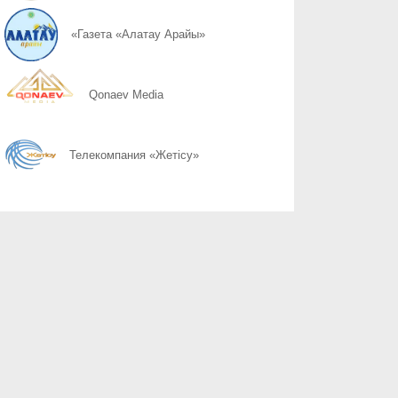
06.08
Қоршаған ортамыздың тазалығын сақтау – баршамыздың ортақ
«Газета «Алатау Арайы»
06.08
Казахстану нужен новый уровень контроля: что предлагают уч
Qonaev Media
06.08
Радиоэкологический мониторинг приграничных территорий Каза
Телекомпания «Жетісу»