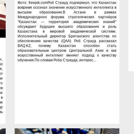
Фото: freepik.comРоб Страуд подчеркнул, что Казахстан
вовремя осознал значение искусственного интеллекта в
высшем образовании.В Астане в рамках
Международного форума стратегических партнёров
"Казахстан — территория академических знаний"
обсуждают будущее высшего образования и роль
Казахстана в мировой академической системе.
ие
Исполнительный директор Британского агентства по
обеспечению качества (QAA) Роб Страуд рассказал
BAQ.KZ, почему Казахстан способен стать
образовательным центром Центральной Азии и как
искусственный интеллект меняет подход к качеству
»,
обучения.По словам Роба Страуда, интерес...
ах
я,
ог
ли
го
ев
не
 в
чи
ду
вь