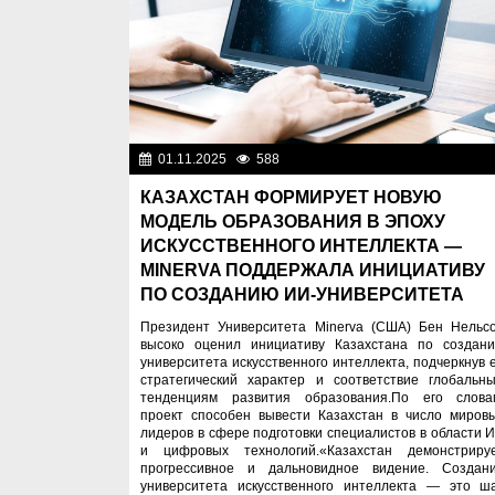
01.11.2025
588
Образован
КАЗАХСТАН ФОРМИРУЕТ НОВУЮ
МОДЕЛЬ ОБРАЗОВАНИЯ В ЭПОХУ
ИСКУССТВЕННОГО ИНТЕЛЛЕКТА —
MINERVA ПОДДЕРЖАЛА ИНИЦИАТИВУ
ПО СОЗДАНИЮ ИИ-УНИВЕРСИТЕТА
Президент Университета Minerva (США) Бен Нельс
высоко оценил инициативу Казахстана по создан
университета искусственного интеллекта, подчеркнув 
стратегический характер и соответствие глобальн
тенденциям развития образования.По его слова
проект способен вывести Казахстан в число миров
лидеров в сфере подготовки специалистов в области 
и цифровых технологий.«Казахстан демонстриру
прогрессивное и дальновидное видение. Создан
университета искусственного интеллекта — это ша