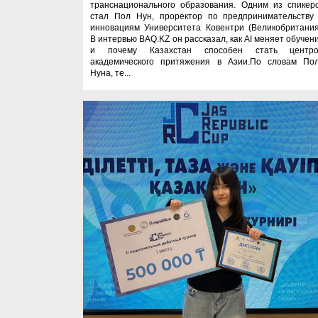
транснационального образования. Одним из спикер
стал Пол Нун, проректор по предпринимательству
инновациям Университета Ковентри (Великобритания
В интервью BAQ.KZ он рассказал, как AI меняет обучен
и почему Казахстан способен стать центр
академического притяжения в Азии.По словам По
Нуна, те...