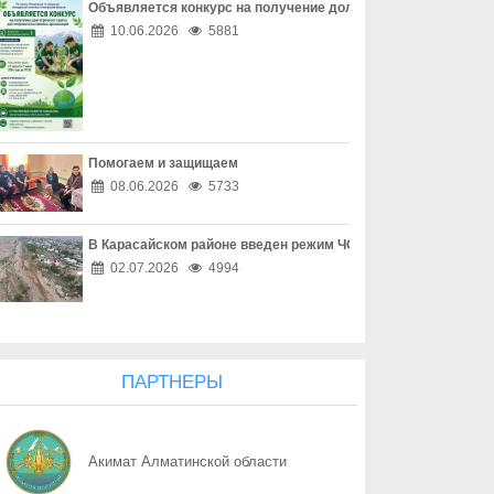
Объявляется конкурс на получение долгосрочного гранта д
06.08
Наркотическая зависимость разрушает здоровье
10.06.2026
5881
06.08
Собственник обязан соблюдать законодательство
06.08
Опасный обгон – риск для каждого
Помогаем и защищаем
06.08
Перекресток, где победила вежливость
08.06.2026
5733
06.08
Право собственности - основа доверия
В Карасайском районе введен режим ЧС местного масштаба
06.08
Собственность начинается с уважения
02.07.2026
4994
06.08
Трезвость - часть профессии
06.08
Дом, где праздник заканчивается бедой
ПАРТНЕРЫ
06.08
Поддельный начальник на связи
Акимат Алматинской области
06.08
Дроппер - не безобидный посредник