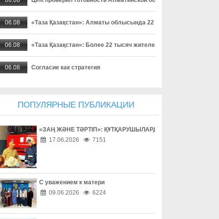
06.08
«Таза Қазақстан»: Алматы облысында 22 мыңнан астам тұрғ
06.08
«Таза Қазақстан»: Более 22 тысяч жителей Алматинской област
06.08
Согласие как стратегия
06.08
Поход без происшествий
ПОПУЛЯРНЫЕ ПУБЛИКАЦИИ
06.08
Работа без унижений
«ЗАҢ ЖӘНЕ ТӘРТІП»: ҚҰТҚАРУШЫЛАРДЫҢ ЕҢБЕГІМЕН ТАН
06.08
Безопасность начинается с ответственности
17.06.2026
7151
06.08
Бытовое насилие - не семейное дело
06.08
Инвестиции в здоровье
С уважением к матери
09.06.2026
6224
06.08
Борьба с наркоманией выходит на новый уровень