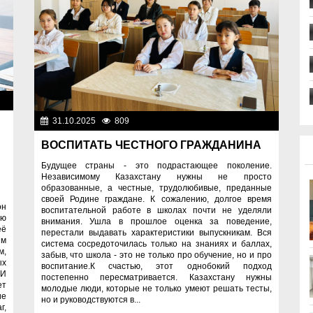
ие
31.10.2025
809
Образование
ВОСПИТАТЬ ЧЕСТНОГО ГРАЖДАНИНА
Будущее страны - это подрастающее поколение.
Независимому Казахстану нужны не просто
образованные, а честные, трудолюбивые, преданные
своей Родине граждане. К сожалению, долгое время
он
воспитательной работе в школах почти не уделяли
ию
внимания. Ушла в прошлое оценка за поведение,
её
перестали выдавать характеристики выпускникам. Вся
ым
система сосредоточилась только на знаниях и баллах,
м,
забыв, что школа - это не только про обучение, но и про
ых
воспитание.К счастью, этот однобокий подход
ИИ
постепенно пересматривается. Казахстану нужны
ет
молодые люди, которые не только умеют решать тесты,
ие
но и руководствуются в...
г,